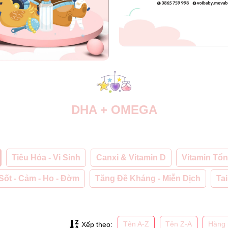
DHA + OMEGA
Tiêu Hóa - Vi Sinh
Canxi & Vitamin D
Vitamin Tổ
Sốt - Cảm - Ho - Đờm
Tăng Đề Kháng - Miễn Dịch
Tai
Tên A-Z
Tên Z-A
Hàng 
Xếp theo: