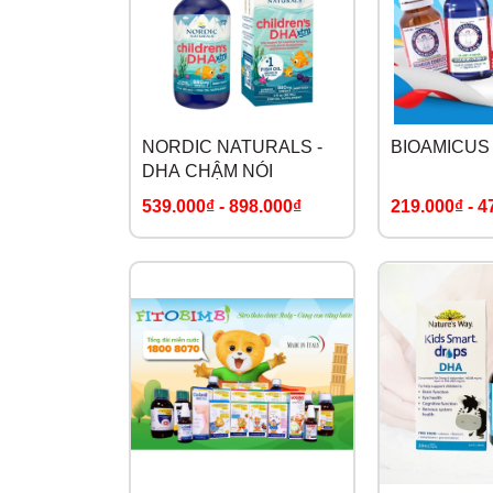
NORDIC NATURALS -
BIOAMICUS
DHA CHẬM NÓI
539.000₫
-
898.000₫
219.000₫
-
4