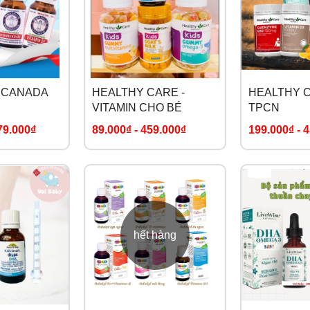
 CANADA
HEALTHY CARE -
HEALTHY C
VITAMIN CHO BÉ
TPCN
79.000₫
89.000₫
-
459.000₫
199.000₫
-
4
hết hàng