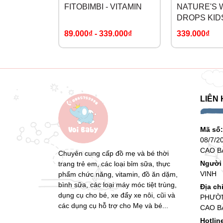
FITOBIMBI - VITAMIN
NATURE'S 
DROPS KID
89.000₫
-
339.000₫
339.000₫
LIÊN 
Mã số
08/7/2
CAO B
Chuyên cung cấp đồ mẹ và bé thời
Người 
trang trẻ em, các loại bỉm sữa, thực
VINH
phẩm chức năng, vitamin, đồ ăn dặm,
bình sữa, các loại máy móc tiệt trùng,
Địa ch
dụng cụ cho bé, xe đẩy xe nôi, cũi và
PHƯỜN
các dụng cụ hỗ trợ cho Mẹ và bé...
CAO B
Hotlin