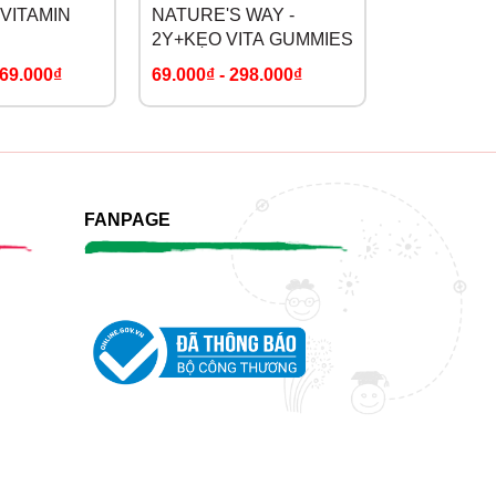
 VITAMIN
NATURE'S WAY -
2Y+KẸO VITA GUMMIES
69.000₫
69.000₫
-
298.000₫
FANPAGE