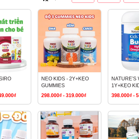
 SIRO
NEO KIDS - 2Y+KẸO
NATURE'S 
GUMMIES
1Y+KẸO KI
BURSTS H
49.000₫
298.000₫
-
319.000₫
398.000₫
-
5
DHA+OMEGA
OIL TRIO