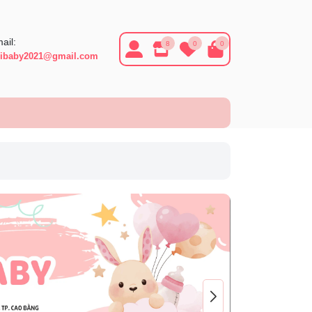
ail:
8
0
0
ibaby2021@gmail.com