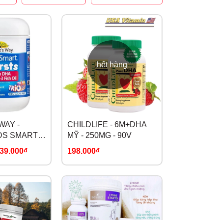
hết hàng
WAY -
CHILDLIFE - 6M+DHA
DS SMART
MỸ - 250MG - 90V
IGH
39.000₫
198.000₫
 3 FISH