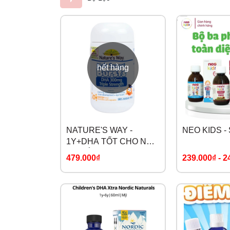
hết hàng
NATURE'S WAY -
NEO KIDS -
1Y+DHA TỐT CHO NÃO
VÀ MẮT KIDS SMART
479.000₫
239.000₫
-
2
BURSTS 300MG
TRIPLE STRENGTH