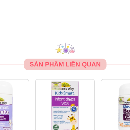
 chỉnh theo từng độ tuổi:
phòng khi chưa mở nắp.
SẢN PHẨM LIÊN QUAN
nơi khô ráo, thoáng mát.
-8℃.
ế giới đảm bảo vitamin đạt chất lượng cao nhất.
hấp thu tốt nhất.