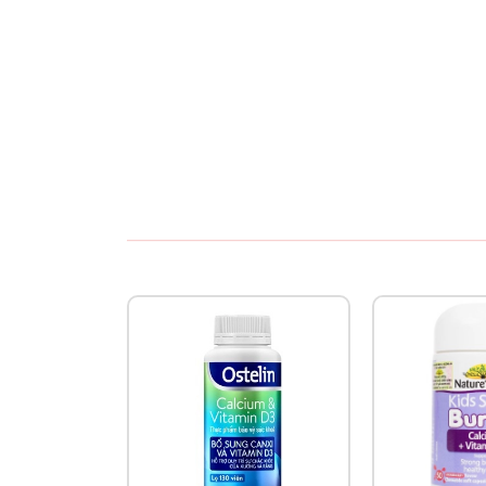
- Liều lượng bổ sung BioAmicus Vitamin D3 tùy
- Trẻ từ 2 tuổi - 4 tuổi: Uống 1 - 2 giọt mỗi ngày.
- Trẻ từ 4 - 12 tuổi: 2 giọt mỗi ngày.
Bảo quản:
- Bảo quản BioAmicus Vitamin D3 ở nhiệt độ 
- Tránh để ở nơi có nhiệt độ cao, bảo quản tại 
- Sau khi mở nắp: Bảo quản lạnh ở nhiệt độ 2
2. Vitamin K2+D3 Bioamicus 10ml
Đặc điểm nổi bật:
- Là Vitamin bao kép với với công nghệ trên th
- Vitamin K2-MK7 dạng trans hoạt tính mạnh và 