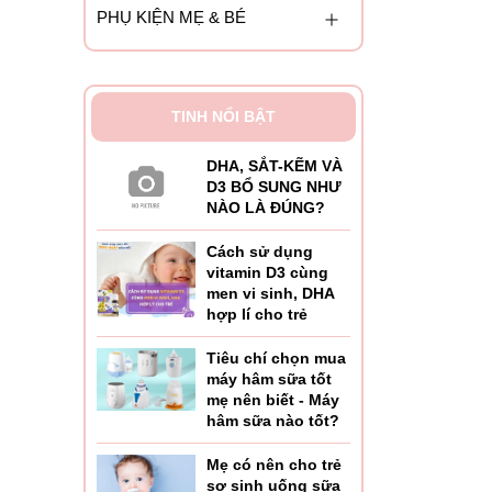
PHỤ KIỆN MẸ & BÉ
TINH NỔI BẬT
DHA, SẮT-KẼM VÀ
D3 BỔ SUNG NHƯ
NÀO LÀ ĐÚNG?
Cách sử dụng
vitamin D3 cùng
men vi sinh, DHA
hợp lí cho trẻ
Tiêu chí chọn mua
máy hâm sữa tốt
mẹ nên biết - Máy
i mới
hâm sữa nào tốt?
Mẹ có nên cho trẻ
sơ sinh uống sữa