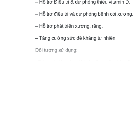
– Hỗ trợ Điều trị & dự phòng thiếu vitamin D.
– Hỗ trợ điều trị và dự phòng bệnh còi xương.
– Hỗ trợ phát triển xương, răng.
– Tăng cường sức đề kháng tự nhiên.
Đối tượng sử dụng:
- Trẻ em ít tiếp xúc với ánh nắng mặt trời hoặc
- Trẻ em còi xương, chậm phát triển chiều cao
- Trẻ có nhu cầu phát triển chiều cao
Hướng dẫn sử dụng:
- Trẻ sơ sinh - 1 tuổi: Bắt buộc bổ sung Vitam
sinh
- Trẻ 2 - 4 tuổi: Bổ sung cho trẻ mỗi ngày 600I