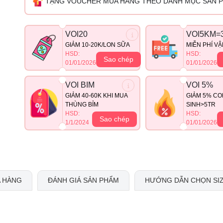
TẶNG VOUCHER MUA HÀNG THEO DANH MỤC SẢN 
VOI20
VOI5KM=
GIẢM 10-20K/LON SỮA
MIỄN PHÍ V
HSD:
HSD:
Sao chép
01/01/2026
01/01/2026
VOI BIM
VOI 5%
GIẢM 40-60K KHI MUA
GIẢM 5% CO
THÙNG BỈM
SINH>5TR
HSD:
HSD:
Sao chép
1/1/2024
01/01/2026
 HÀNG
ĐÁNH GIÁ SẢN PHẨM
HƯỚNG DẪN CHỌN SI