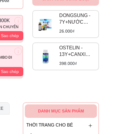
PHẨM
DONGSUNG -
300K
7Y+NƯỚC
ẬN CHUYỂN
UỐNG CHỐNG
26.000₫
SAY TÀU XE
Sao chép
HÀN QUỐC
OSTELIN -
13Y+CANXI
MBO ĐI
BẦU CALCIUM
398.000₫
& VITAMIN D3
Sao chép
NHẬP KHẨU
ZE
DANH MỤC SẢN PHẨM
THỜI TRANG CHO BÉ