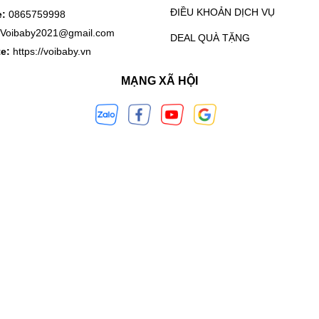
ĐIỀU KHOẢN DỊCH VỤ
e:
0865759998
Voibaby2021@gmail.com
DEAL QUÀ TẶNG
te:
https://voibaby.vn
 giọt
MẠNG XÃ HỘI
 4 giọt
hức ăn hoặc thức uống trực tiếp
i miệng
5 độ C
nắng trực tiếp chiếu vào.