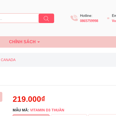
Hotline:
Em
0865759998
Vo
Ệ
CHÍNH SÁCH
 CANADA
219.000₫
MẪU MÃ:
VITAMIN D3 THUẦN