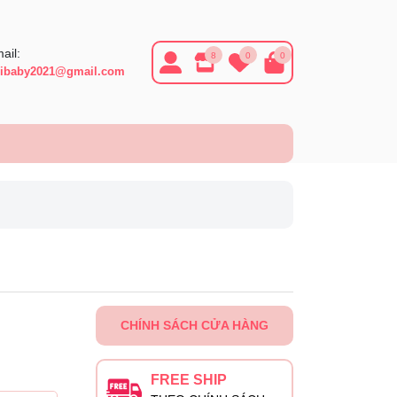
ail:
8
0
0
ibaby2021@gmail.com
CHÍNH SÁCH CỬA HÀNG
FREE SHIP