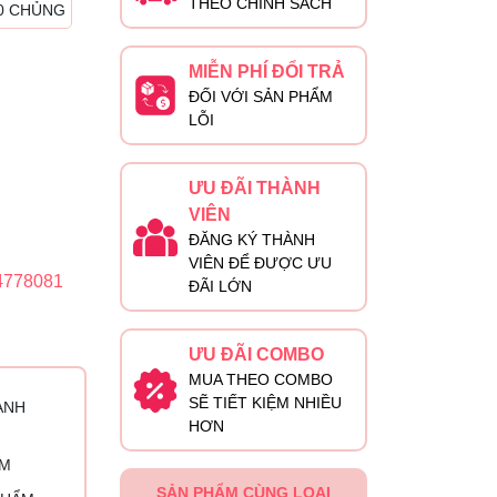
THEO CHÍNH SÁCH
10 CHỦNG
MIỄN PHÍ ĐỔI TRẢ
ĐỐI VỚI SẢN PHẨM
LỖI
ƯU ĐÃI THÀNH
VIÊN
ĐĂNG KÝ THÀNH
VIÊN ĐỂ ĐƯỢC ƯU
4778081
ĐÃI LỚN
ƯU ĐÃI COMBO
MUA THEO COMBO
SẼ TIẾT KIỆM NHIỀU
ÀNH
HƠN
ỈM
SẢN PHẨM CÙNG LOẠI