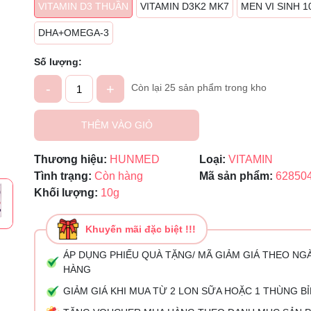
Mã giảm giá:
VITAMIN D3 THUẦN
VITAMIN D3K2 MK7
MEN VI SINH 
Ngày hết hạn:
DHA+OMEGA-3
Điều kiện:
Số lượng:
-
+
Còn lại 25 sản phẩm trong kho
THÊM VÀO GIỎ
Thương hiệu:
HUNMED
Loại:
VITAMIN
Tình trạng:
Còn hàng
Mã sản phẩm:
62850
Khối lượng:
10g
Khuyến mãi đặc biệt !!!
ÁP DỤNG PHIẾU QUÀ TẶNG/ MÃ GIẢM GIÁ THEO NG
HÀNG
GIẢM GIÁ KHI MUA TỪ 2 LON SỮA HOẶC 1 THÙNG B