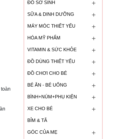
ĐỒ SƠ SINH
SỮA & DINH DƯỠNG
MÁY MÓC THIẾT YẾU
HÓA MỸ PHẨM
VITAMIN & SỨC KHỎE
ĐỒ DÙNG THIẾT YẾU
ĐỒ CHƠI CHO BÉ
BÉ ĂN - BÉ UỐNG
 toàn
BÌNH+NÚM+PHỤ KIỆN
XE CHO BÉ
oàn
BỈM & TÃ
GÓC CỦA MẸ