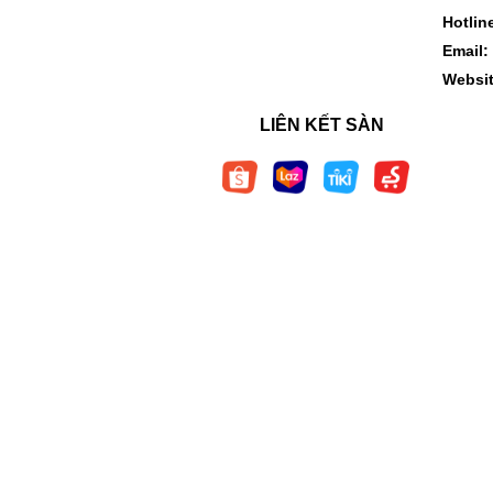
- Trẻ đang trong giai đoạn phát triển chiều cao
Hotlin
Hướng dẫn sử dụng:
Email:
Websi
- Trẻ sơ sinh từ 0-6 tháng tuổi: mỗi ngày dùng 3
LIÊN KẾT SÀN
- Trẻ sơ sinh từ 7-12 tháng tuổi: mỗi ngày dùng
- Trẻ em từ 1-3 tuổi: mỗi ngày dùng 7 giọt
- trẻ em từ 4 tuổi trở lên: mỗi ngày dùng 10 giọt
- Có thể cho bé dùng trực tiếp hoặc thêm vào t
- Không cho đầu nhỏ giọt tiếp xúc trực tiếp vớ
Bảo quản:
- Bảo quản ở nơi khô ráo, thoáng mát, dưới 2
- Để xa tầm tay trẻ em
- Tránh nơi có nhiệt độ khắc nghiệt, tránh ánh 