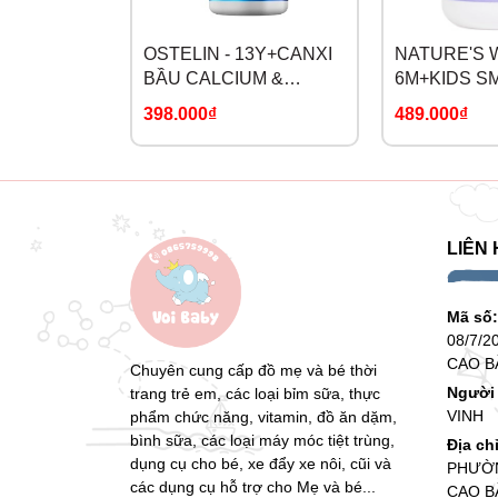
- Là vitamin tinh khiết 100% an toàn tuyệt đối c
OSTELIN - 13Y+CANXI
NATURE'S W
Công dụng:
BẦU CALCIUM &
6M+KIDS S
VITAMIN D3 NHẬP
BURSTS CA
- Hỗ trợ Điều trị & dự phòng thiếu vitamin D.
398.000₫
489.000₫
KHẨU
VITAMIN D3
- Hỗ trợ điều trị và dự phòng bệnh còi xương.
- Hỗ trợ phát triển xương, răng.
- Tăng cường sức đề kháng tự nhiên.
LIÊN 
Đối tượng sử dụng:
Mã số
- Trẻ sơ sinh
08/7/2
CAO B
Chuyên cung cấp đồ mẹ và bé thời
- Trẻ ít tiếp xúc với ánh nắng mặt trời
Người 
trang trẻ em, các loại bỉm sữa, thực
- Trẻ bị còi xương, chậm lớn
VINH
phẩm chức năng, vitamin, đồ ăn dặm,
bình sữa, các loại máy móc tiệt trùng,
Địa ch
- Trẻ có chế độ ăn thiếu vitamin K2 và vitamin
dụng cụ cho bé, xe đẩy xe nôi, cũi và
PHƯỜN
các dụng cụ hỗ trợ cho Mẹ và bé...
CAO B