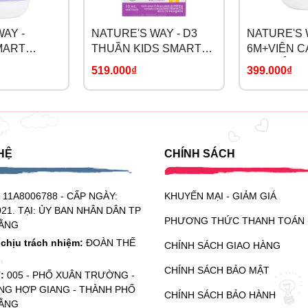
ho trẻ sơ sinh và trẻ nhỏ
AY -
NATURE'S WAY - D3
NATURE'S 
MART
THUẦN KIDS SMART
6M+VIÊN C
LCIUM +
INFANT DROPS VD3
ONG TẢO B
519.000₫
399.000₫
SMART BU
LIQUID AL
CALCIUM W
MAGNESIU
HỆ
CHÍNH SÁCH
:
11A8006788 - CẤP NGÀY:
KHUYẾN MẠI - GIẢM GIÁ
021. TẠI: ỦY BAN NHÂN DÂN TP
PHƯƠNG THỨC THANH TOÁN
ẰNG
chịu trách nhiệm:
ĐOÀN THẾ
CHÍNH SÁCH GIAO HÀNG
CHÍNH SÁCH BẢO MẬT
ỉ:
005 - PHỐ XUÂN TRƯỜNG -
 D3
G HỢP GIANG - THÀNH PHỐ
CHÍNH SÁCH BẢO HÀNH
ẰNG