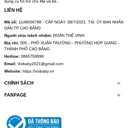
dụng cụ hỗ trợ cho Mẹ và bé...
LIÊN HỆ
Mã số:
11A8006788 - CẤP NGÀY: 08/7/2021. TẠI: ỦY BAN NHÂN
DÂN TP CAO BẰNG
Người chịu trách nhiệm:
ĐOÀN THẾ VINH
Địa chỉ:
005 - PHỐ XUÂN TRƯỜNG - PHƯỜNG HỢP GIANG -
THÀNH PHỐ CAO BẰNG
Hotline:
0865759998
Email:
Voibaby2021@gmail.com
Website:
https://voibaby.vn
CHÍNH SÁCH
FANPAGE