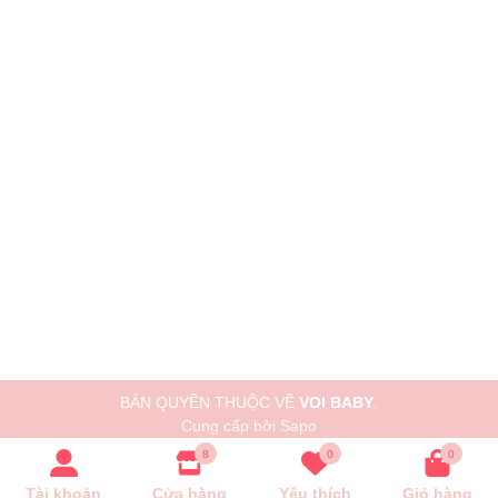
BẢN QUYỀN THUỘC VỀ
VOI BABY
.
Cung cấp bởi
Sapo
8
0
0
Tài khoản
Cửa hàng
Yêu thích
Giỏ hàng