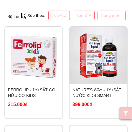
Tên A-Z
Tên Z-A
Hàng mới
G
Xếp theo:
Bộ Lọc
FERROLIP - 1Y+SẮT GÓI
NATURE'S WAY - 1Y+SẮT
HỮU CƠ KIDS
NƯỚC KIDS SMART
LIQUID MULTI+IRON
315.000₫
399.000₫