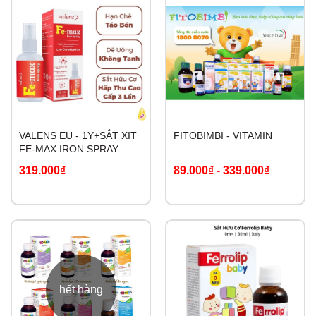
VALENS EU - 1Y+SẮT XỊT
FITOBIMBI - VITAMIN
FE-MAX IRON SPRAY
319.000₫
89.000₫
-
339.000₫
hết hàng