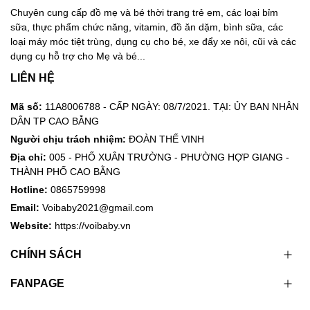
Chuyên cung cấp đồ mẹ và bé thời trang trẻ em, các loại bỉm
sữa, thực phẩm chức năng, vitamin, đồ ăn dặm, bình sữa, các
loại máy móc tiệt trùng, dụng cụ cho bé, xe đẩy xe nôi, cũi và các
dụng cụ hỗ trợ cho Mẹ và bé...
LIÊN HỆ
Mã số:
11A8006788 - CẤP NGÀY: 08/7/2021. TẠI: ỦY BAN NHÂN
DÂN TP CAO BẰNG
Người chịu trách nhiệm:
ĐOÀN THẾ VINH
Địa chỉ:
005 - PHỐ XUÂN TRƯỜNG - PHƯỜNG HỢP GIANG -
THÀNH PHỐ CAO BẰNG
Hotline:
0865759998
Email:
Voibaby2021@gmail.com
Website:
https://voibaby.vn
CHÍNH SÁCH
FANPAGE