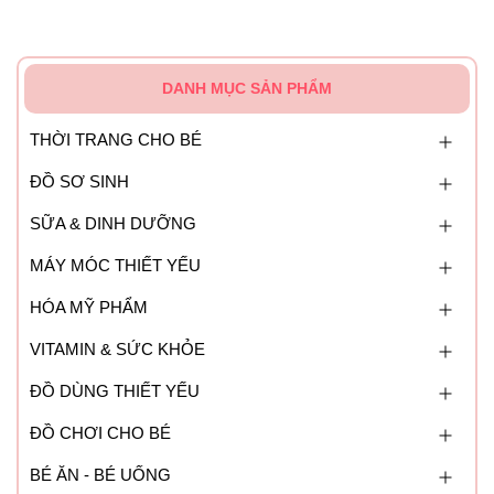
DANH MỤC SẢN PHẨM
THỜI TRANG CHO BÉ
ĐỒ SƠ SINH
SỮA & DINH DƯỠNG
MÁY MÓC THIẾT YẾU
HÓA MỸ PHẨM
VITAMIN & SỨC KHỎE
ĐỒ DÙNG THIẾT YẾU
ĐỒ CHƠI CHO BÉ
BÉ ĂN - BÉ UỐNG