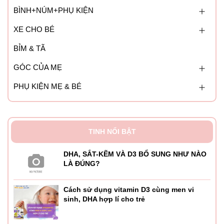
BÌNH+NÚM+PHỤ KIỆN
XE CHO BÉ
BỈM & TÃ
GÓC CỦA MẸ
PHỤ KIỆN MẸ & BÉ
TINH NỔI BẬT
DHA, SẮT-KẼM VÀ D3 BỔ SUNG NHƯ NÀO
LÀ ĐÚNG?
Cách sử dụng vitamin D3 cùng men vi
sinh, DHA hợp lí cho trẻ