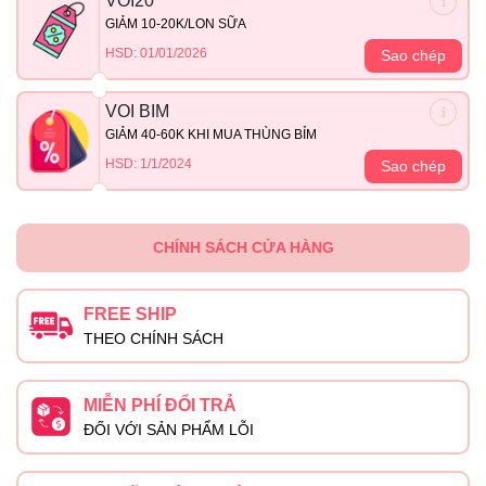
VOI20
GIẢM 10-20K/LON SỮA
HSD: 01/01/2026
Sao chép
VOI BIM
GIẢM 40-60K KHI MUA THÙNG BỈM
HSD: 1/1/2024
Sao chép
CHÍNH SÁCH CỬA HÀNG
FREE SHIP
THEO CHÍNH SÁCH
MIỄN PHÍ ĐỔI TRẢ
ĐỐI VỚI SẢN PHẨM LỖI