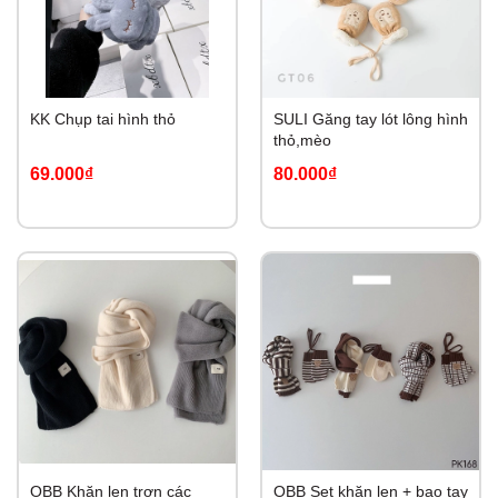
KK Chụp tai hình thỏ
SULI Găng tay lót lông hình
thỏ,mèo
69.000₫
80.000₫
OBB Khăn len trơn các
OBB Set khăn len + bao tay