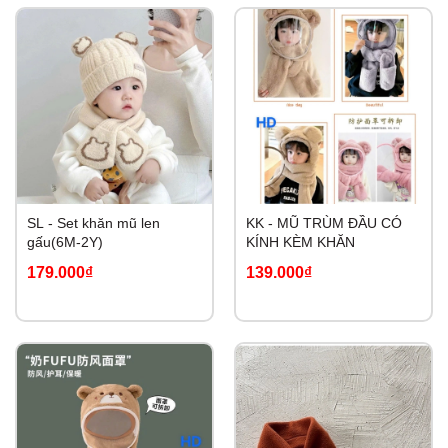
SL - Set khăn mũ len
KK - MŨ TRÙM ĐẦU CÓ
gấu(6M-2Y)
KÍNH KÈM KHĂN
179.000₫
139.000₫