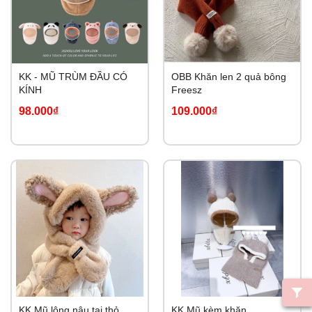
KK - MŨ TRÙM ĐẦU CÓ
OBB Khăn len 2 quả bông
KÍNH
Freesz
98.000₫
109.000₫
KK Mũ lông nâu tai thỏ
KK Mũ kèm khăn