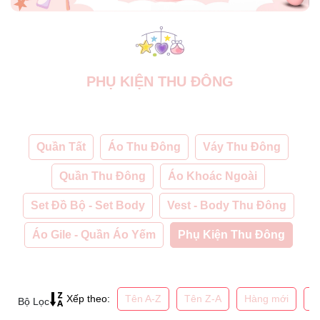
PHỤ KIỆN THU ĐÔNG
Quần Tất
Áo Thu Đông
Váy Thu Đông
Quần Thu Đông
Áo Khoác Ngoài
Set Đồ Bộ - Set Body
Vest - Body Thu Đông
Áo Gile - Quần Áo Yếm
Phụ Kiện Thu Đông
Tên A-Z
Tên Z-A
Hàng mới
G
Xếp theo:
Bộ Lọc