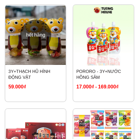
hết hàng
3Y+THẠCH HŨ HÌNH
PORORO - 3Y+NƯỚC
ĐỘNG VẬT
HỒNG SÂM
59.000₫
17.000₫
-
169.000₫