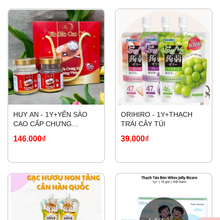
HUY AN - 1Y+YẾN SÀO
ORIHIRO - 1Y+THẠCH
CAO CẤP CHƯNG
TRÁI CÂY TÚI
ĐƯỜNG PHÈN
146.000₫
39.000₫