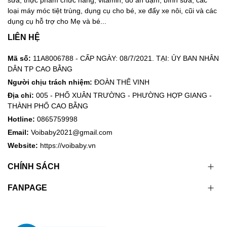
sữa, thực phẩm chức năng, vitamin, đồ ăn dặm, bình sữa, các
loại máy móc tiệt trùng, dụng cụ cho bé, xe đẩy xe nôi, cũi và các
dụng cụ hỗ trợ cho Mẹ và bé...
LIÊN HỆ
Mã số:
11A8006788 - CẤP NGÀY: 08/7/2021. TẠI: ỦY BAN NHÂN
DÂN TP CAO BẰNG
Người chịu trách nhiệm:
ĐOÀN THẾ VINH
Địa chỉ:
005 - PHỐ XUÂN TRƯỜNG - PHƯỜNG HỢP GIANG -
THÀNH PHỐ CAO BẰNG
Hotline:
0865759998
Email:
Voibaby2021@gmail.com
Website:
https://voibaby.vn
CHÍNH SÁCH
FANPAGE