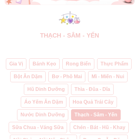
THẠCH - SÂM - YẾN
Gia Vị
Bánh Kẹo
Rong Biển
Thực Phẩm
Bột Ăn Dặm
Bơ - Phô Mai
Mì - Miến - Nui
Hũ Dinh Dưỡng
Thìa - Đũa - Dĩa
Áo Yếm Ăn Dặm
Hoa Quả Trái Cây
Nước Dinh Dưỡng
Thạch - Sâm - Yến
Sữa Chua - Váng Sữa
Chén - Bát - Hũ - Khay