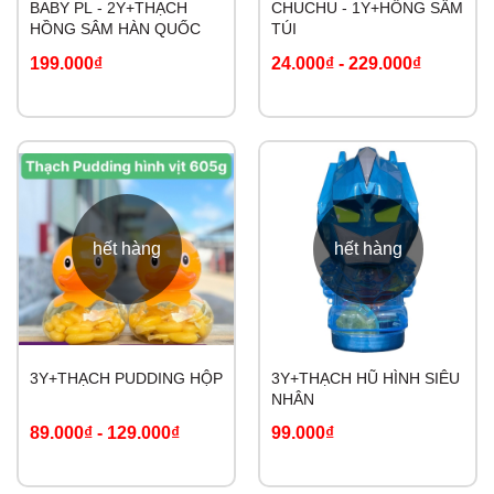
BABY PL - 2Y+THẠCH
CHUCHU - 1Y+HỒNG SÂM
HỒNG SÂM HÀN QUỐC
TÚI
199.000₫
24.000₫
-
229.000₫
hết hàng
hết hàng
3Y+THẠCH PUDDING HỘP
3Y+THẠCH HŨ HÌNH SIÊU
NHÂN
89.000₫
-
129.000₫
99.000₫