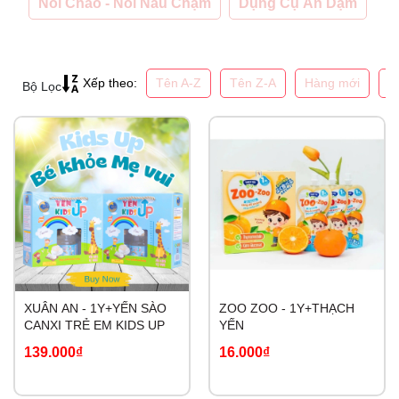
Nồi Chảo - Nồi Nấu Chậm
Dụng Cụ Ăn Dặm
Tên A-Z
Tên Z-A
Hàng mới
G
Xếp theo:
Bộ Lọc
XUÂN AN - 1Y+YẾN SÀO
ZOO ZOO - 1Y+THẠCH
CANXI TRẺ EM KIDS UP
YẾN
139.000₫
16.000₫