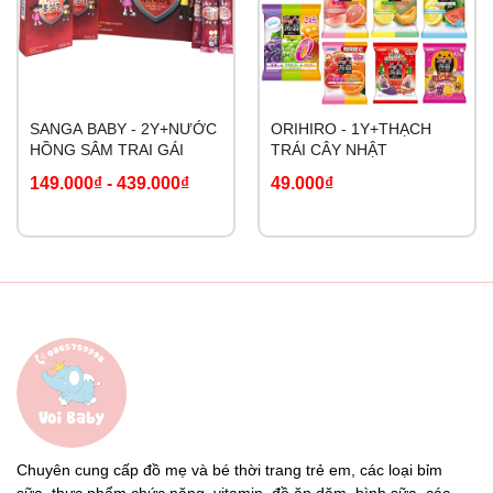
SANGA BABY - 2Y+NƯỚC
ORIHIRO - 1Y+THẠCH
HỒNG SÂM TRAI GÁI
TRÁI CÂY NHẬT
149.000₫
-
439.000₫
49.000₫
Chuyên cung cấp đồ mẹ và bé thời trang trẻ em, các loại bỉm