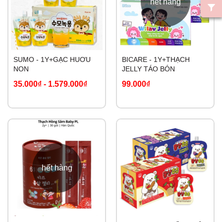
hết hàng
SUMO - 1Y+GẠC HUƠU
BICARE - 1Y+THẠCH
NON
JELLY TÁO BÓN
35.000₫
-
1.579.000₫
99.000₫
hết hàng