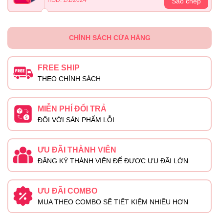
Sao chép
CHÍNH SÁCH CỬA HÀNG
FREE SHIP
THEO CHÍNH SÁCH
MIỄN PHÍ ĐỔI TRẢ
ĐỐI VỚI SẢN PHẨM LỖI
ƯU ĐÃI THÀNH VIÊN
ĐĂNG KÝ THÀNH VIÊN ĐỂ ĐƯỢC ƯU ĐÃI LỚN
ƯU ĐÃI COMBO
MUA THEO COMBO SẼ TIẾT KIỆM NHIỀU HƠN