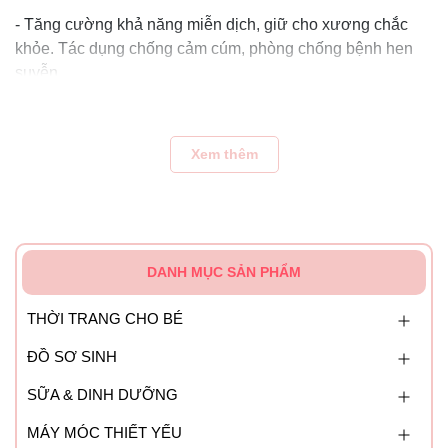
- Tăng cường khả năng miễn dịch, giữ cho xương chắc
khỏe. Tác dụng chống cảm cúm, phòng chống bệnh hen
suyễn
Đối tượng sử dụng:
Trẻ trên 7 tháng cần bổ sung canxi
Hướng dẫn sử dụng:
Xem thêm
- Bé từ 0 – 6 tháng tuổi: nên tập trung bú sữa mẹ, không
khuyến khích sử dụng, chỉ sử dụng khi được phép của bác
sĩ chỉ định dùng.
DANH MỤC SẢN PHẨM
- Trẻ em dưới 4 tuổi có thể xoắn hoặc cắt nang đuôi vặn
viên thuốc vào thìa bón cho trẻ hoặc trộn với thức ăn.
THỜI TRANG CHO BÉ
Ngoài ra, có thể vắt vào thực phẩm
ĐỒ SƠ SINH
- Bé từ 7 – 12 tháng tuổi: uống 1-2 viên mỗi ngày.
SỮA & DINH DƯỠNG
- Bé từ 1 – 3 tuổi: uống 2 viên mỗi ngày.
MÁY MÓC THIẾT YẾU