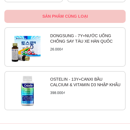
Bảo quản
Nơi khô ráo thoáng mát tránh tiếp xúc trực tiếp với ánh
SẢN PHẨM CÙNG LOẠI
nắng mặt trời và nhiệt độ dưới 30oC.
DONGSUNG - 7Y+NƯỚC UỐNG
CHỐNG SAY TÀU XE HÀN QUỐC
3. Kẽm Bio island 120 viên
26.000₫
Đặc điểm nổi bật:
- Kẽm ZinC được sản xuất bởi hãng BioIsland - chuyên
sản xuất thực phẩm, vitamin cho trẻ nhỏ nổi tiếng đến từ
OSTELIN - 13Y+CANXI BẦU
Úc được rất nhiêu các mẹ trên toàn thế giới tin tưởng
CALCIUM & VITAMIN D3 NHẬP KHẨU
dùng
398.000₫
- Viên dạng hình chú gấu dễ thương giúp bé dễ dàng ăn
hơn và đặc biệt sản phẩm không chất tạo màu, không chất
bảo quản.
Công dụng: