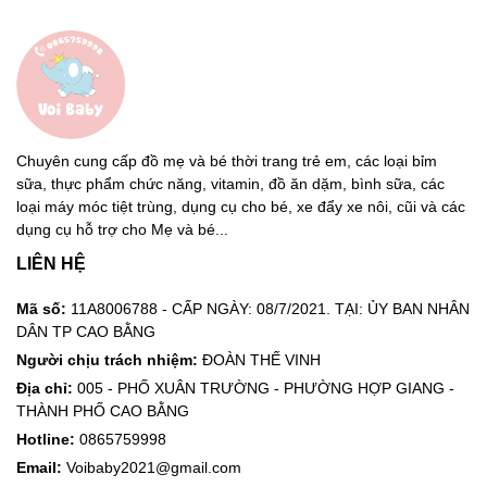
- Hỗ trợ cải thiện tình trạng biếng ăn, chậm lớn của trẻ
- Hỗ trợ tăng cường hệ miễn dịch, sức đề kháng nhờ tác
động kép của kẽm và vitamin C
- Hỗ trợ phòng các triệu chứng liên quan đến nhiễm khuẩn,
Chuyên cung cấp đồ mẹ và bé thời trang trẻ em, các loại bỉm
giúp mau lành vết thương
sữa, thực phẩm chức năng, vitamin, đồ ăn dặm, bình sữa, các
loại máy móc tiệt trùng, dụng cụ cho bé, xe đẩy xe nôi, cũi và các
- Hỗ trợ phòng ngừa suy dinh dưỡng ,cảm cúm, nhiễm
dụng cụ hỗ trợ cho Mẹ và bé...
trùng của trẻ nhỏ
LIÊN HỆ
Đối tượng sử dụng:
Mã số:
11A8006788 - CẤP NGÀY: 08/7/2021. TẠI: ỦY BAN NHÂN
- Trẻ gặp vấn đề về tiêu hóa, hô hấp
DÂN TP CAO BẰNG
Người chịu trách nhiệm:
ĐOÀN THẾ VINH
- Trẻ bị rối loạn giấc ngủ như: ngủ không ngon giấc, khóc
Địa chỉ:
005 - PHỐ XUÂN TRƯỜNG - PHƯỜNG HỢP GIANG -
đêm
THÀNH PHỐ CAO BẰNG
- Chậm phát triển chiều cao
Hotline:
0865759998
Email:
Voibaby2021@gmail.com
- Tóc bị rụng, khô, cứng, xơ xác.