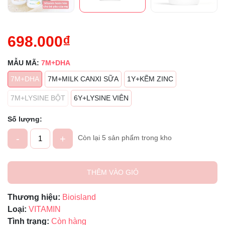
698.000₫
MẪU MÃ:
7M+DHA
7M+DHA
7M+MILK CANXI SỮA
1Y+KẼM ZINC
7M+LYSINE BỘT
6Y+LYSINE VIÊN
Số lượng:
-
+
Còn lại 5 sản phẩm trong kho
THÊM VÀO GIỎ
Thương hiệu:
Bioisland
Loại:
VITAMIN
Tình trạng:
Còn hàng