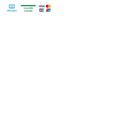
4. Bột Lysine - Bio island 150g - 7M+
Thông tin sản phẩm:
Đặc điểm nổi bật:
- Bio Island Lysine for kid là sản phẩm hỗ trợ tăng chiều
cao cho trẻ thông qua việc bổ sung Lysine – có vai trò hỗ
trợ cơ thể tăng khả năng hấp thụ canxi, chuyển hóa dưỡng
chất và tạo cảm thấy ngon miệng cho trẻ
- Đặc biệt, Bio Island Lysine for kids được sản xuất dưới
dạng bột giúp trẻ dễ dàng tiêu hóa hơn và còn mùi thơm
của quả Phúc Bồ Đen đặc trưng giúp trẻ thích thú hơn
trong việc sử dụng
Công dụng sản phẩm:
- Tăng cường hấp thu Canxi giúp trẻ tăng chiều cao, phát
triển hệ xương, răng khỏe mạnh