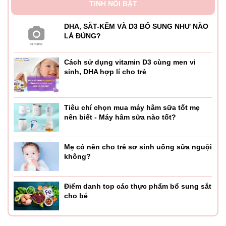
- Sản phẩm chứa các thành phần tự nhiên
TINH NỔI BẬT
- Hoàn toàn không chứa các chất độc hại
DHA, SẮT-KẼM VÀ D3 BỔ SUNG NHƯ NÀO
LÀ ĐÚNG?
- Không chứa men, không Gluten
Cách sử dụng vitamin D3 cùng men vi
- Không lúa mì và các sản phẩm từ sữa
sinh, DHA hợp lí cho trẻ
- Không chất bảo quản và màu nhân tạo.
- Không chất tạo hương và đường hóa học
Tiêu chí chọn mua máy hâm sữa tốt mẹ
nên biết - Máy hâm sữa nào tốt?
Công dụng:
- Giúp duy trì sự tăng trưởng và phát triển lành mạnh cho
Mẹ có nên cho trẻ sơ sinh uống sữa nguội
trẻ sơ sinh và trẻ nhỏ có chế độ ăn uống không đủ.
không?
- DHA là một chất dinh dưỡng thiết yếu cho những bé mà
Điểm danh top các thực phẩm bổ sung sắt
cơ thể không thể sản xuất đủ số lượng, hoặc không được
cho bé
cung cấp đầy đủ từ thực phẩm, thức ăn hàng ngày.
- DHA góp phần vào sự phát triển của não, hệ thần kinh và