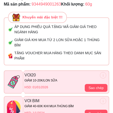
Mã sản phẩm:
9344949001263
Khối lượng:
60g
Khuyến mãi đặc biệt !!!
ÁP DỤNG PHIẾU QUÀ TẶNG/ MÃ GIẢM GIÁ THEO
NGÀNH HÀNG
GIẢM GIÁ KHI MUA TỪ 2 LON SỮA HOẶC 1 THÙNG
BỈM
TẶNG VOUCHER MUA HÀNG THEO DANH MỤC SẢN
PHẨM
VOI20
GIẢM 10-20K/LON SỮA
HSD: 01/01/2026
Sao chép
VOI BIM
GIẢM 40-60K KHI MUA THÙNG BỈM
HSD: 1/1/2024