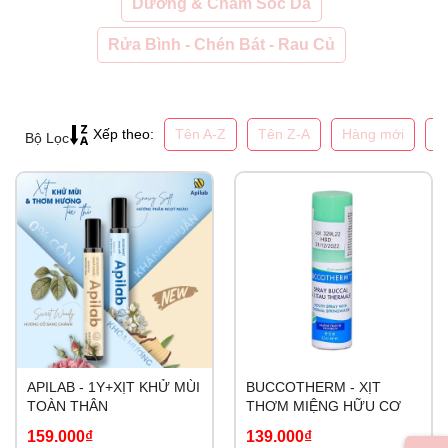
Dưỡng & Chăm Sóc Da
Rửa Bình - Chén Bát - Rau Củ
Tên A-Z
Tên Z-A
Hàng mới
G
Xếp theo:
Bộ Lọc
APILAB - 1Y+XỊT KHỬ MÙI
BUCCOTHERM - XỊT
TOÀN THÂN
THƠM MIỆNG HỮU CƠ
159.000₫
139.000₫