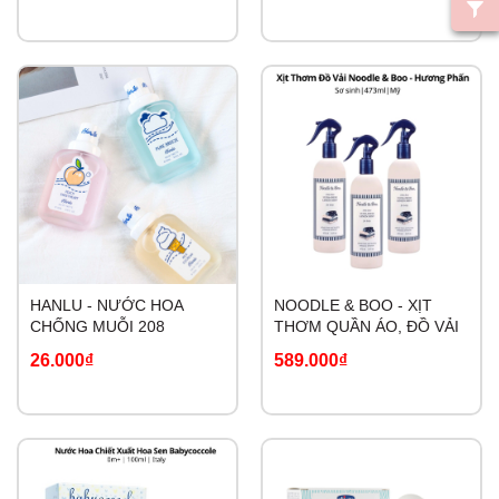
HANLU - NƯỚC HOA
NOODLE & BOO - XỊT
CHỐNG MUỖI 208
THƠM QUẦN ÁO, ĐỒ VẢI
26.000₫
589.000₫