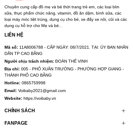
Chuyên cung cấp đồ mẹ và bé thời trang trẻ em, các loại bỉm
sữa, thực phẩm chức năng, vitamin, đồ ăn dặm, bình sữa, các
loại máy móc tiệt trùng, dụng cụ cho bé, xe đẩy xe nôi, cũi và các
dụng cụ hỗ trợ cho Mẹ và bé...
LIÊN HỆ
Mã số:
11A8006788 - CẤP NGÀY: 08/7/2021. TẠI: ỦY BAN NHÂN
DÂN TP CAO BẰNG
Người chịu trách nhiệm:
ĐOÀN THẾ VINH
Địa chỉ:
005 - PHỐ XUÂN TRƯỜNG - PHƯỜNG HỢP GIANG -
THÀNH PHỐ CAO BẰNG
Hotline:
0865759998
Email:
Voibaby2021@gmail.com
Website:
https://voibaby.vn
CHÍNH SÁCH
FANPAGE