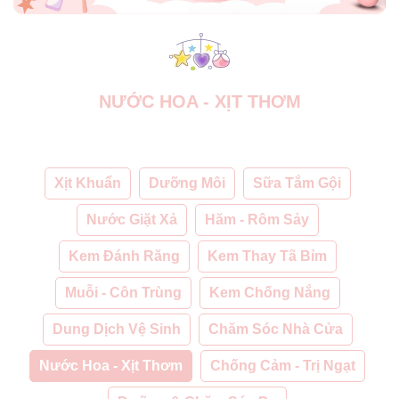
NƯỚC HOA - XỊT THƠM
Xịt Khuẩn
Dưỡng Môi
Sữa Tắm Gội
Nước Giặt Xả
Hăm - Rôm Sảy
Kem Đánh Răng
Kem Thay Tã Bỉm
Muỗi - Côn Trùng
Kem Chống Nắng
Dung Dịch Vệ Sinh
Chăm Sóc Nhà Cửa
Nước Hoa - Xịt Thơm
Chống Cảm - Trị Ngạt