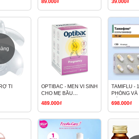
89.000₫
39.000₫
hàng
RỢ TI
OPTIBAC - MEN VI SINH
TAMIFLU -
CHO MẸ BẦU
PHÒNG VÀ 
PREGNANCY
CỦA NGA
489.000₫
698.000₫