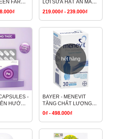
EEN FARM
LỢI SỮA HẠT AN MẦM
T BÉO
LÀNH CHO MẸ SAU
8.000₫
219.000₫
-
239.000₫
SINH
hết hàng
CAPSULES -
BAYER - MENEVIT
VIÊN HƯỚNG
TĂNG CHẤT LƯỢNG
MẸ BẦU VÀ
TINH TRÙNG CHO NAM
0₫
-
498.000₫