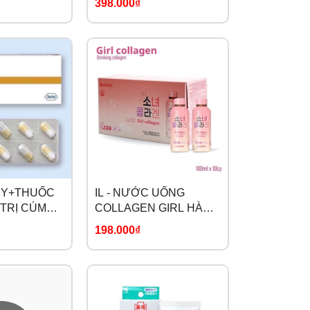
398.000₫
 1Y+THUỐC
IL - NƯỚC UỐNG
TRỊ CÚM
COLLAGEN GIRL HÀN
QUỐC
198.000₫