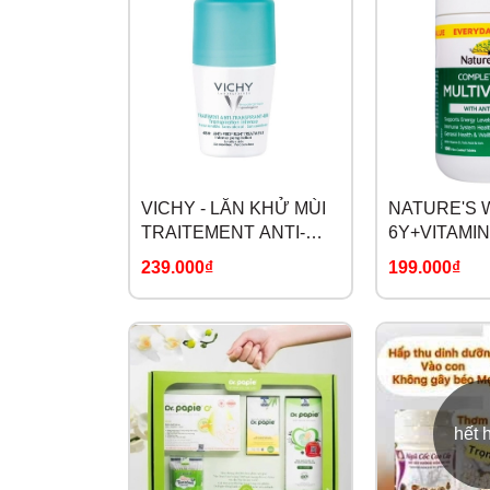
VICHY - LĂN KHỬ MÙI
NATURE'S W
TRAITEMENT ANTI-
6Y+VITAMIN
TRANSPIRANT 48H
KHOÁNG C
239.000₫
199.000₫
COMPLETE 
MULTIVITAM
hết 