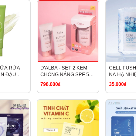
 SỮA RỬA
D'ALBA - SET 2 KEM
CELL FUSH
IN ĐẬU
CHỐNG NẮNG SPF 50+
NA HẠ NHIỆ
BẰNG ĐỘ
NÂNG TONE HỒNG
DƯỠNG ẨM
798.000₫
35.000₫
WATERFULL TONE-UP
DỊU DA FIR
SUNCREAM 50ML
COOLING 