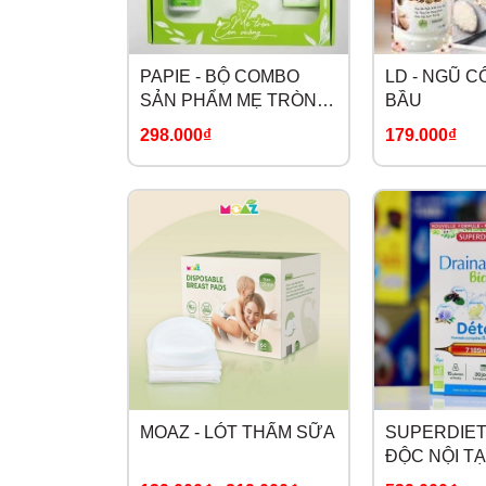
PAPIE - BỘ COMBO
LD - NGŨ 
SẢN PHẨM MẸ TRÒN
BẦU
CON VUÔNG
298.000₫
179.000₫
MOAZ - LÓT THẤM SỮA
SUPERDIET 
ĐỘC NỘI TẠ
DRAINAFLO