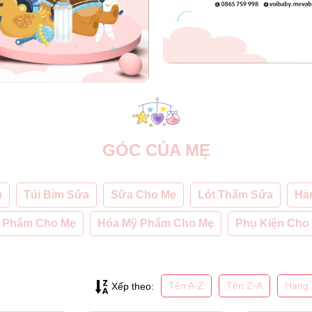
GÓC CỦA MẸ
u
Túi Bỉm Sữa
Sữa Cho Mẹ
Lót Thấm Sữa
Hà
 Phẩm Cho Mẹ
Hóa Mỹ Phẩm Cho Mẹ
Phụ Kiện Cho
Tên A-Z
Tên Z-A
Hàng 
Xếp theo: