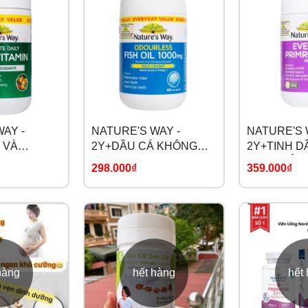
AY -
NATURE'S WAY -
NATURE'S 
 VÀ
2Y+DẦU CÁ KHÔNG
2Y+TINH D
HẤT
MÙI ODOURLESS FISH
ANH THẢO
298.000₫
359.000₫
DAILY
OIL
LINOLENIC
IN
EVENING 
OIL
hàng
hết hàng
hết