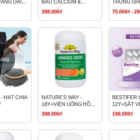
RANG DAILY
BẦU CALCIUM &
TRÙNG GR
-UP
VITAMIN D3 NHẬP
CAO ĐẠM Í
398.000₫
75.000₫
-
29
KHẨU
 MILK
hàng
- HẠT CHIA
NATURE'S WAY -
BESTIFER 
Ơ
18Y+VIÊN UỐNG HỖ
12Y+SẮT 
TRỢ TĂNG CƯỜNG
ĐÍCH CHO 
398.000₫
198.000₫
TRÍ NHỚ GINKGO 2000
SAU SINH
BRAIN & MEMORY