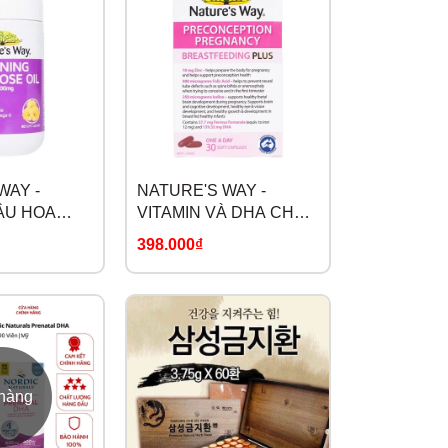
WAY -
NATURE'S WAY -
ẦU HOA
VITAMIN VÀ DHA CHO
 VÀ GAMMA
MẸ BẦU
398.000₫
 ACID GLA
PRECONCEPTION
PRIMROSE
PREGNANCY
BREASTFEEDING
PLUS
 hàng