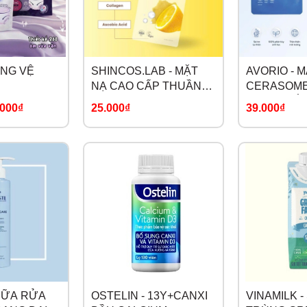
ĂNG VỆ
SHINCOS.LAB - MẶT
AVORIO - 
NẠ CAO CẤP THUẦN
CERASOME
CHAY TINH CHẤT
DƯỠNG ẨM,
.000₫
25.000₫
39.000₫
VITAMIN C
DA
 SỮA RỬA
OSTELIN - 13Y+CANXI
VINAMILK -