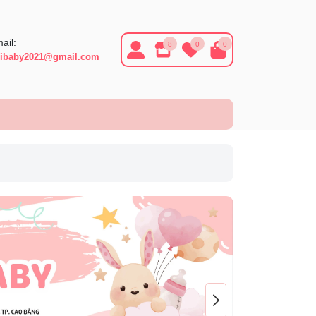
ail:
8
0
0
ibaby2021@gmail.com