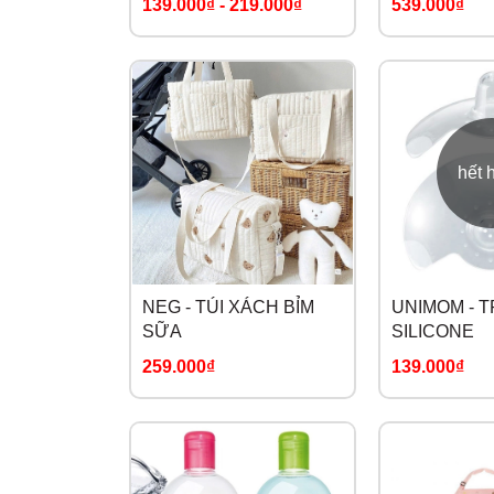
139.000₫
-
219.000₫
539.000₫
DETOX
hết 
NEG - TÚI XÁCH BỈM
UNIMOM - T
SỮA
SILICONE
259.000₫
139.000₫