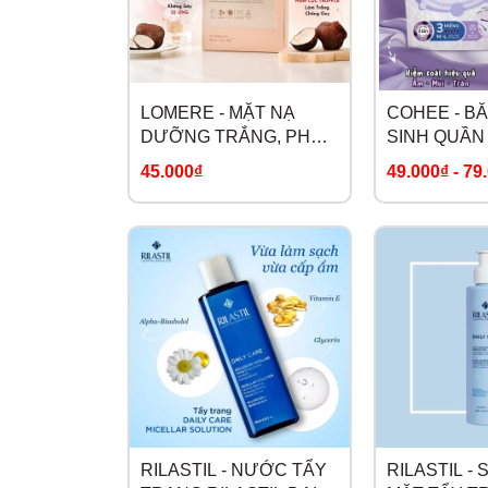
LOMERE - MẶT NẠ
COHEE - B
DƯỠNG TRẮNG, PHỤC
SINH QUẦN
HỒI DA CHIẾT XUẤT
45.000₫
49.000₫
-
79
TỪ NẤM TRUFFLE
RILASTIL - NƯỚC TẨY
RILASTIL -