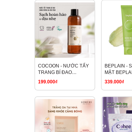
COCOON - NƯỚC TẨY
BEPLAIN -
TRANG BÍ ĐAO
MẶT BEPLA
COCOON
XANH CÂN 
199.000₫
339.000₫
PH 160ml