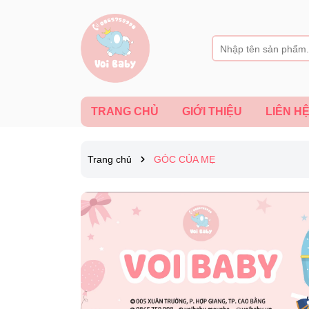
TRANG CHỦ
GIỚI THIỆU
LIÊN H
Trang chủ
GÓC CỦA MẸ