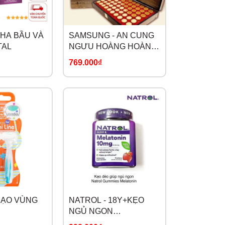
DHA BẦU VÀ
SAMSUNG - AN CUNG
TAL
NGƯU HOÀNG HOÀN
HÀN QUỐC
769.000₫
KWANGDONG
 CẠO VÙNG
NATROL - 18Y+KẸO
NGỦ NGON
MELATONIN SLEEP