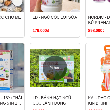
CỐC CHO MẸ
LD - NGŨ CỐC LỢI SỮA
NORDIC - 
BÚ PRENA
179.000₫
898.000₫
hết hàng
- 18Y+THẢI
LD - BÁNH HẠT NGŨ
KAI - DAO
NG 5 IN 1
CỐC LÃNH DUNG
KÍN BIKINI
RE BIO