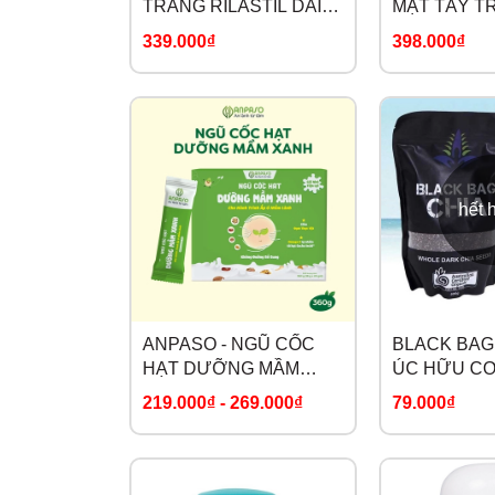
TRANG RILASTIL DAILY
MẶT TẨY T
CARE MICELLAR
CARE MAKE
339.000₫
398.000₫
SOLUTION
REMOVING
CLEANSING
hết 
ANPASO - NGŨ CỐC
BLACK BAG 
HẠT DƯỠNG MẦM
ÚC HỮU C
XANH CHO MẸ BẦU
219.000₫
-
269.000₫
79.000₫