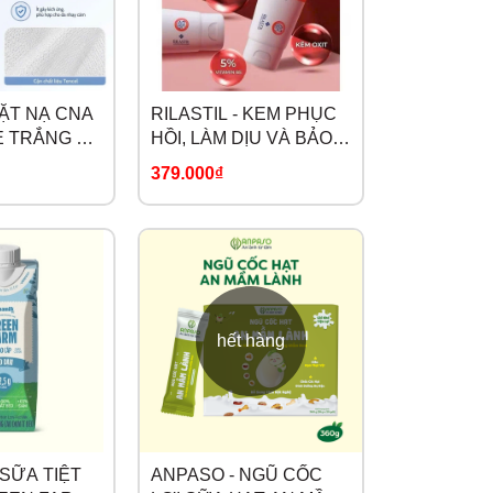
MẶT NẠ CNA
RILASTIL - KEM PHỤC
 TRẮNG DA
HỒI, LÀM DỊU VÀ BẢO
 LÀM DỊU
VỆ DA
379.000₫
hết hàng
 SỮA TIỆT
ANPASO - NGŨ CỐC