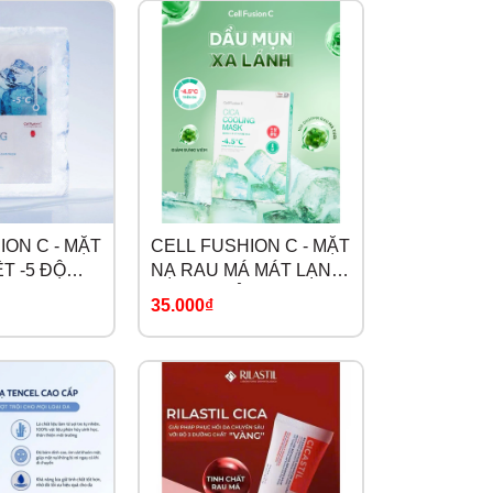
ION C - MẶT
CELL FUSHION C - MẶT
T -5 ĐỘ
NẠ RAU MÁ MÁT LẠNH
 VÀ LÀM
-4.5 ĐỘ GIẢM MỤN VÀ
35.000₫
ST
LÀM DỊU DA CICA
MASK
COOLING MASK