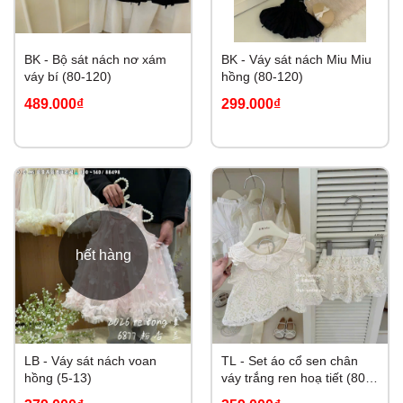
BK - Bộ sát nách nơ xám
BK - Váy sát nách Miu Miu
váy bí (80-120)
hồng (80-120)
489.000₫
299.000₫
hết hàng
LB - Váy sát nách voan
TL - Set áo cổ sen chân
hồng (5-13)
váy trắng ren hoạ tiết (80-
130)