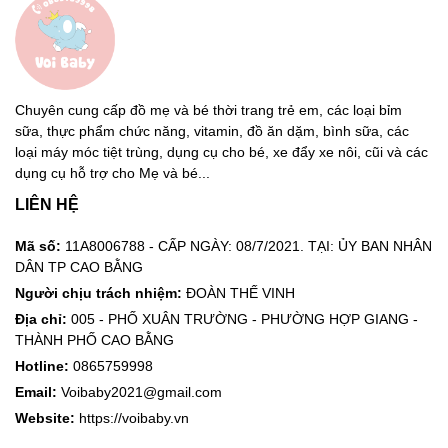
Chuyên cung cấp đồ mẹ và bé thời trang trẻ em, các loại bỉm
sữa, thực phẩm chức năng, vitamin, đồ ăn dặm, bình sữa, các
loại máy móc tiệt trùng, dụng cụ cho bé, xe đẩy xe nôi, cũi và các
dụng cụ hỗ trợ cho Mẹ và bé...
LIÊN HỆ
Mã số:
11A8006788 - CẤP NGÀY: 08/7/2021. TẠI: ỦY BAN NHÂN
DÂN TP CAO BẰNG
Người chịu trách nhiệm:
ĐOÀN THẾ VINH
Địa chỉ:
005 - PHỐ XUÂN TRƯỜNG - PHƯỜNG HỢP GIANG -
THÀNH PHỐ CAO BẰNG
Hotline:
0865759998
Email:
Voibaby2021@gmail.com
Website:
https://voibaby.vn