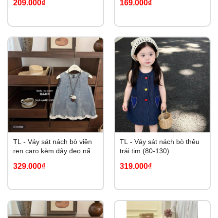
209.000₫
169.000₫
TL - Váy sát nách bò viền
TL - Váy sát nách bò thêu
ren caro kèm dây đeo nấm
trái tim (80-130)
(80-130)
329.000₫
319.000₫