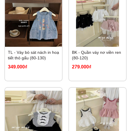
TL - Váy bò sát nách in hoạ
BK - Quần váy nơ viền ren
tiết thỏ gấu (80-130)
(80-120)
349.000₫
279.000₫