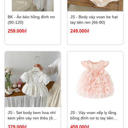
BK - Áo bèo hồng đính nơ
JS - Body váy voan be hạt
(80-120)
tay tiên ren (66-80)
259.000₫
249.000₫
JS - Set body kem hoa nhí
JS - Váy voan xếp ly tầng
kèm yếm váy ren thêu (66-
bồng đính nơ to tay tiên
80)
(59-80)
379.000₫
459.000₫