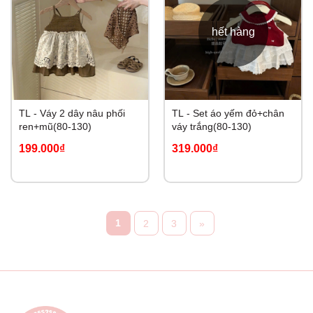
hết hàng
TL - Váy 2 dây nâu phối
TL - Set áo yếm đỏ+chân
ren+mũ(80-130)
váy trắng(80-130)
199.000₫
319.000₫
1
2
3
»