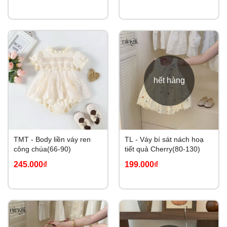
hết hàng
TMT - Body liền váy ren
TL - Váy bí sát nách hoạ
công chúa(66-90)
tiết quả Cherry(80-130)
245.000₫
199.000₫