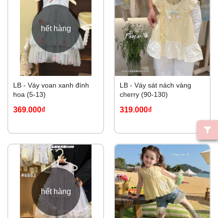
hết hàng
LB - Váy voan xanh đính
LB - Váy sát nách vàng
hoa (5-13)
cherry (90-130)
369.000₫
319.000₫
hết hàng