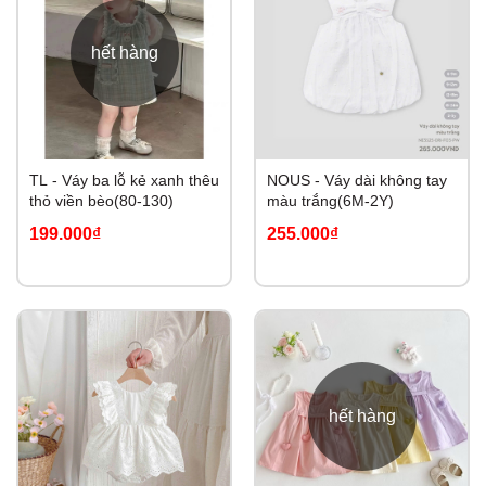
hết hàng
TL - Váy ba lỗ kẻ xanh thêu
NOUS - Váy dài không tay
thỏ viền bèo(80-130)
màu trắng(6M-2Y)
199.000₫
255.000₫
hết hàng