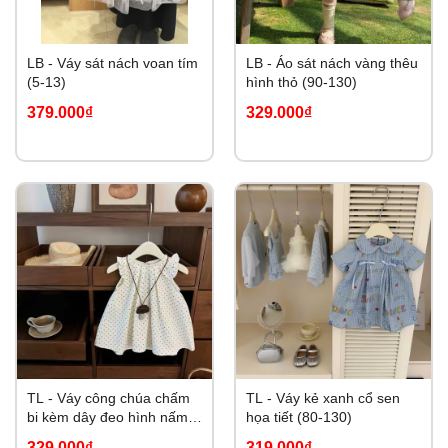
LB - Váy sát nách voan tím
LB - Áo sát nách vàng thêu
(5-13)
hình thỏ (90-130)
379.000₫
329.000₫
TL - Váy công chúa chấm
TL - Váy kẻ xanh cổ sen
bi kèm dây đeo hình nấm
họa tiết (80-130)
(80-130)
329.000₫
319.000₫