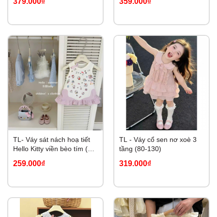
379.000₫
359.000₫
TL- Váy sát nách hoạ tiết
TL - Váy cổ sen nơ xoè 3
Hello Kitty viền bèo tím (80-
tầng (80-130)
130)
259.000₫
319.000₫