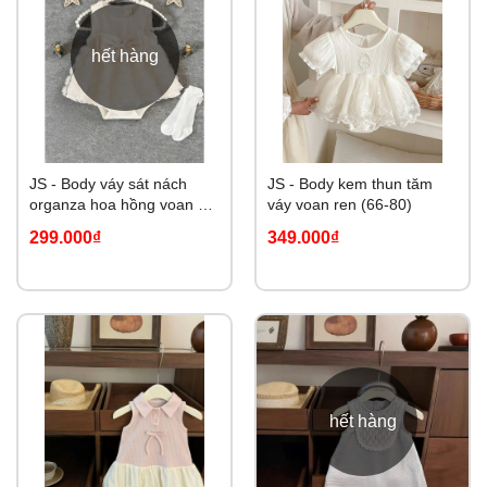
hết hàng
JS - Body váy sát nách
JS - Body kem thun tăm
organza hoa hồng voan nối
váy voan ren (66-80)
(59-80)
299.000₫
349.000₫
hết hàng