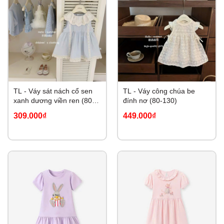
TL - Váy sát nách cổ sen
TL - Váy công chúa be
xanh dương viền ren (80-
đính nơ (80-130)
130)
309.000₫
449.000₫