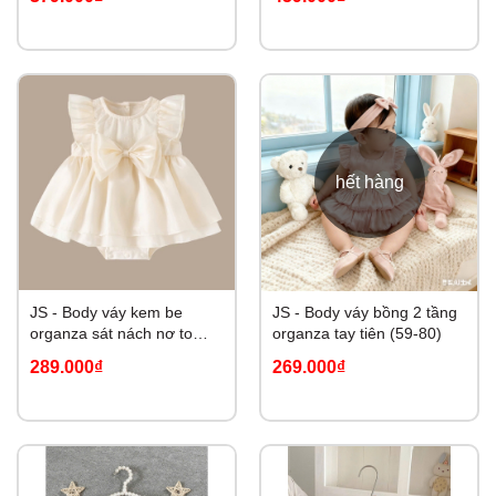
hết hàng
JS - Body váy kem be
JS - Body váy bồng 2 tầng
organza sát nách nơ to
organza tay tiên (59-80)
(59-80)
289.000₫
269.000₫