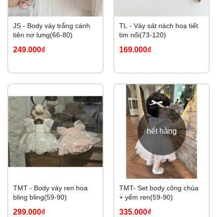
JS - Body váy trắng cánh
TL - Váy sát nách hoạ tiết
tiên nơ lưng(66-80)
tim nổi(73-120)
249.000₫
169.000₫
hết hàng
TMT - Body váy ren hoa
TMT- Set body công chúa
bling bling(59-90)
+ yếm ren(59-90)
299.000₫
335.000₫