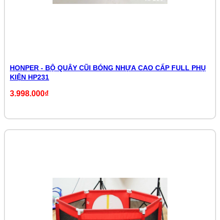
HONPER - BỘ QUÂY CŨI BÓNG NHỰA CAO CẤP FULL PHỤ
KIỆN HP231
3.998.000₫