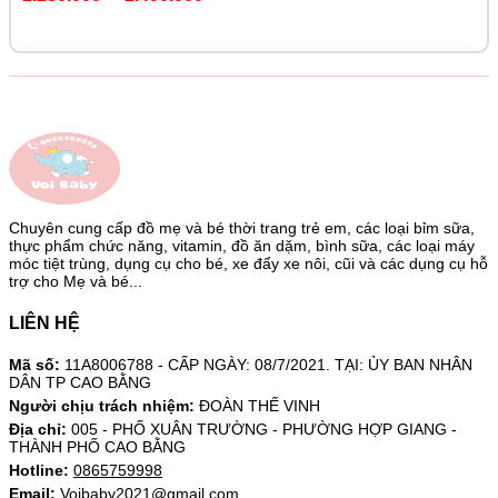
Chuyên cung cấp đồ mẹ và bé thời trang trẻ em, các loại bỉm sữa,
thực phẩm chức năng, vitamin, đồ ăn dặm, bình sữa, các loại máy
móc tiệt trùng, dụng cụ cho bé, xe đẩy xe nôi, cũi và các dụng cụ hỗ
trợ cho Mẹ và bé...
LIÊN HỆ
Mã số:
11A8006788 - CẤP NGÀY: 08/7/2021. TẠI: ỦY BAN NHÂN
DÂN TP CAO BẰNG
Người chịu trách nhiệm:
ĐOÀN THẾ VINH
Địa chỉ:
005 - PHỐ XUÂN TRƯỜNG - PHƯỜNG HỢP GIANG -
THÀNH PHỐ CAO BẰNG
Hotline:
0865759998
Email:
Voibaby2021@gmail.com