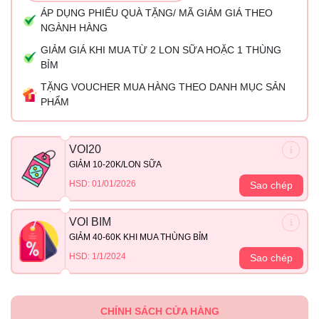
ÁP DỤNG PHIẾU QUÀ TẶNG/ MÃ GIẢM GIÁ THEO
NGÀNH HÀNG
GIẢM GIÁ KHI MUA TỪ 2 LON SỮA HOẶC 1 THÙNG
BỈM
TẶNG VOUCHER MUA HÀNG THEO DANH MỤC SẢN
PHẨM
VOI20
GIẢM 10-20K/LON SỮA
HSD: 01/01/2026
Sao chép
VOI BIM
GIẢM 40-60K KHI MUA THÙNG BỈM
HSD: 1/1/2024
Sao chép
CHÍNH SÁCH CỬA HÀNG