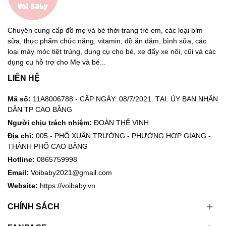
Chuyên cung cấp đồ mẹ và bé thời trang trẻ em, các loại bỉm
sữa, thực phẩm chức năng, vitamin, đồ ăn dặm, bình sữa, các
loại máy móc tiệt trùng, dụng cụ cho bé, xe đẩy xe nôi, cũi và các
dụng cụ hỗ trợ cho Mẹ và bé...
LIÊN HỆ
Mã số:
11A8006788 - CẤP NGÀY: 08/7/2021. TẠI: ỦY BAN NHÂN
DÂN TP CAO BẰNG
Người chịu trách nhiệm:
ĐOÀN THẾ VINH
Địa chỉ:
005 - PHỐ XUÂN TRƯỜNG - PHƯỜNG HỢP GIANG -
THÀNH PHỐ CAO BẰNG
Hotline:
0865759998
Email:
Voibaby2021@gmail.com
Website:
https://voibaby.vn
CHÍNH SÁCH