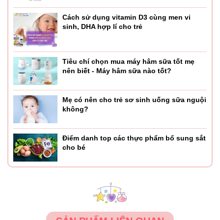
- Lắc trước khi sử dụng.
Cách sử dụng vitamin D3 cùng men vi
- Sau khi mở nắp nên bảo quản lạnh và sử dụng trong
sinh, DHA hợp lí cho trẻ
vòng 40 ngày.
- Để xa tầm với trẻ em. Không sử dụng khi màng dán bị
Tiêu chí chọn mua máy hâm sữa tốt mẹ
hỏng hoặc bị mất.
nên biết - Máy hâm sữa nào tốt?
Mẹ có nên cho trẻ sơ sinh uống sữa nguội
không?
Điểm danh top các thực phẩm bổ sung sắt
cho bé