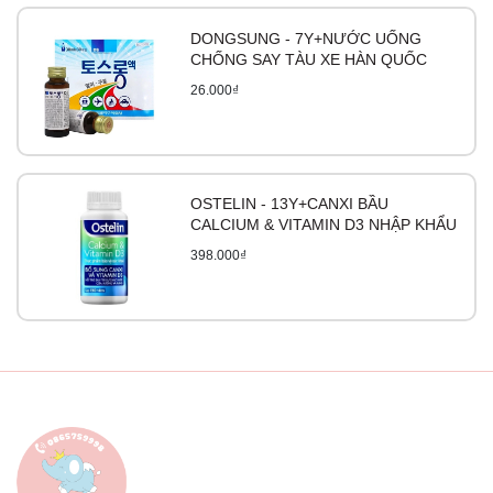
DONGSUNG - 7Y+NƯỚC UỐNG
CHỐNG SAY TÀU XE HÀN QUỐC
26.000₫
OSTELIN - 13Y+CANXI BẦU
CALCIUM & VITAMIN D3 NHẬP KHẨU
398.000₫