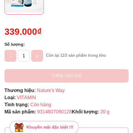
339.000₫
Số lượng:
-
+
Còn lại 110 sản phẩm trong kho
THÊM VÀO GIỎ
Thương hiệu:
Nature's Way
Loại:
VITAMIN
Tình trạng:
Còn hàng
Mã sản phẩm:
9314807090128
Khối lượng:
20 g
Khuyến mãi đặc biệt !!!