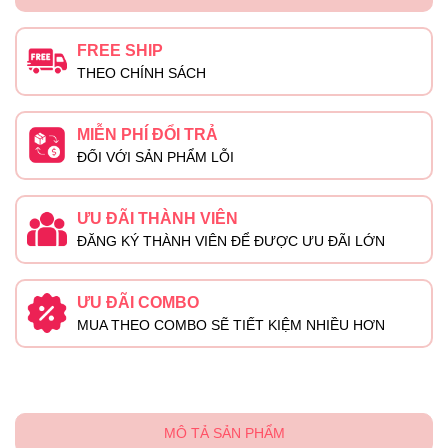
FREE SHIP
THEO CHÍNH SÁCH
MIỄN PHÍ ĐỔI TRẢ
ĐỐI VỚI SẢN PHẨM LỖI
ƯU ĐÃI THÀNH VIÊN
ĐĂNG KÝ THÀNH VIÊN ĐỂ ĐƯỢC ƯU ĐÃI LỚN
ƯU ĐÃI COMBO
MUA THEO COMBO SẼ TIẾT KIỆM NHIỀU HƠN
MÔ TẢ SẢN PHẨM