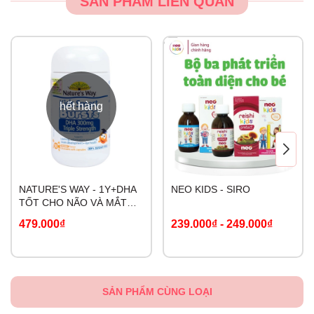
SẢN PHẨM LIÊN QUAN
hết hàng
NATURE'S WAY - 1Y+DHA
NEO KIDS - SIRO
TỐT CHO NÃO VÀ MẮT
KIDS SMART BURSTS
479.000₫
239.000₫
-
249.000₫
300MG TRIPLE
STRENGTH
SẢN PHẨM CÙNG LOẠI