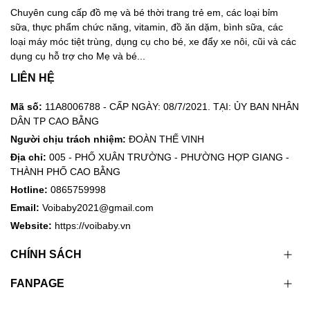
Chuyên cung cấp đồ mẹ và bé thời trang trẻ em, các loại bỉm
sữa, thực phẩm chức năng, vitamin, đồ ăn dặm, bình sữa, các
loại máy móc tiệt trùng, dụng cụ cho bé, xe đẩy xe nôi, cũi và các
dụng cụ hỗ trợ cho Mẹ và bé...
LIÊN HỆ
Mã số:
11A8006788 - CẤP NGÀY: 08/7/2021. TẠI: ỦY BAN NHÂN
DÂN TP CAO BẰNG
Người chịu trách nhiệm:
ĐOÀN THẾ VINH
Địa chỉ:
005 - PHỐ XUÂN TRƯỜNG - PHƯỜNG HỢP GIANG -
THÀNH PHỐ CAO BẰNG
Hotline:
0865759998
Email:
Voibaby2021@gmail.com
Website:
https://voibaby.vn
CHÍNH SÁCH
FANPAGE