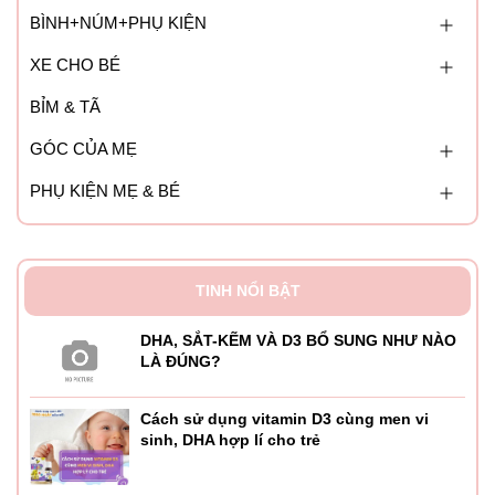
BÌNH+NÚM+PHỤ KIỆN
XE CHO BÉ
BỈM & TÃ
GÓC CỦA MẸ
PHỤ KIỆN MẸ & BÉ
TINH NỔI BẬT
DHA, SẮT-KẼM VÀ D3 BỔ SUNG NHƯ NÀO
LÀ ĐÚNG?
Cách sử dụng vitamin D3 cùng men vi
sinh, DHA hợp lí cho trẻ