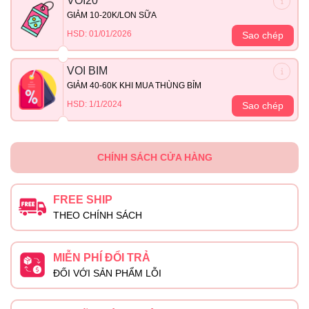
VOI20
GIẢM 10-20K/LON SỮA
HSD: 01/01/2026
Sao chép
VOI BIM
GIẢM 40-60K KHI MUA THÙNG BỈM
HSD: 1/1/2024
Sao chép
CHÍNH SÁCH CỬA HÀNG
FREE SHIP
THEO CHÍNH SÁCH
MIỄN PHÍ ĐỔI TRẢ
ĐỐI VỚI SẢN PHẨM LỖI