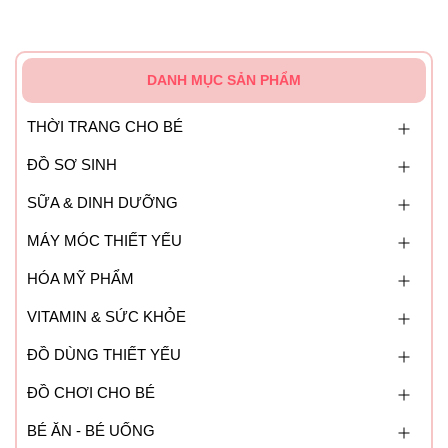
DANH MỤC SẢN PHẨM
THỜI TRANG CHO BÉ
ĐỒ SƠ SINH
SỮA & DINH DƯỠNG
MÁY MÓC THIẾT YẾU
HÓA MỸ PHẨM
VITAMIN & SỨC KHỎE
ĐỒ DÙNG THIẾT YẾU
ĐỒ CHƠI CHO BÉ
BÉ ĂN - BÉ UỐNG