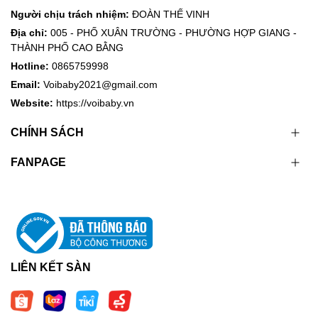
Người chịu trách nhiệm:
ĐOÀN THẾ VINH
Địa chỉ:
005 - PHỐ XUÂN TRƯỜNG - PHƯỜNG HỢP GIANG -
THÀNH PHỐ CAO BẰNG
Hotline:
0865759998
Email:
Voibaby2021@gmail.com
Website:
https://voibaby.vn
CHÍNH SÁCH
FANPAGE
LIÊN KẾT SÀN