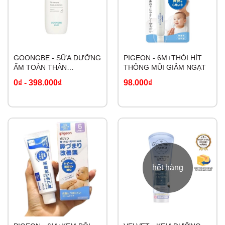
GOONGBE - SỮA DƯỠNG
PIGEON - 6M+THỎI HÍT
ẨM TOÀN THÂN
THÔNG MŨI GIẢM NGẠT
PRIMMUNE MOITURE
0₫
-
398.000₫
98.000₫
LOTION
hết hàng