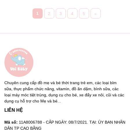
1
2
3
4
5
»
Chuyên cung cấp đồ mẹ và bé thời trang trẻ em, các loại bỉm
sữa, thực phẩm chức năng, vitamin, đồ ăn dặm, bình sữa, các
loại máy móc tiệt trùng, dụng cụ cho bé, xe đẩy xe nôi, cũi và các
dụng cụ hỗ trợ cho Mẹ và bé...
LIÊN HỆ
Mã số:
11A8006788 - CẤP NGÀY: 08/7/2021. TẠI: ỦY BAN NHÂN
DÂN TP CAO BẰNG