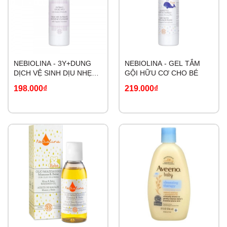
NEBIOLINA - 3Y+DUNG
NEBIOLINA - GEL TẮM
DỊCH VỆ SINH DỊU NHẸ
GỘI HỮU CƠ CHO BÉ
HỮU CƠ
198.000₫
219.000₫