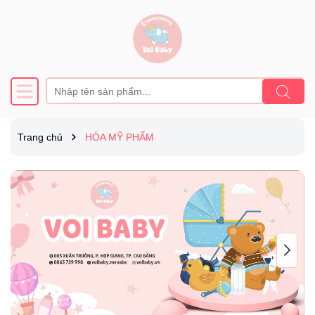
Trang chủ
HÓA MỸ PHẨM