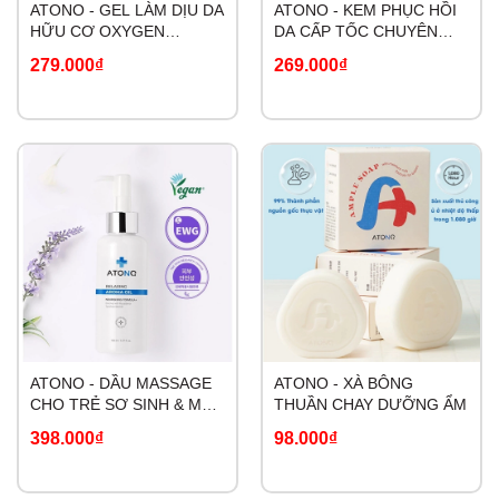
ATONO - GEL LÀM DỊU DA
ATONO - KEM PHỤC HỒI
HỮU CƠ OXYGEN
DA CẤP TỐC CHUYÊN
SOOTHING GEL
BIỆT SOS CREAM SUPER
279.000₫
269.000₫
FOOD COMPLEX
ATONO - DẦU MASSAGE
ATONO - XÀ BÔNG
CHO TRẺ SƠ SINH & MẸ
THUẦN CHAY DƯỠNG ẨM
BẦU THUẦN CHAY
398.000₫
98.000₫
RELAXING AROMA OIL