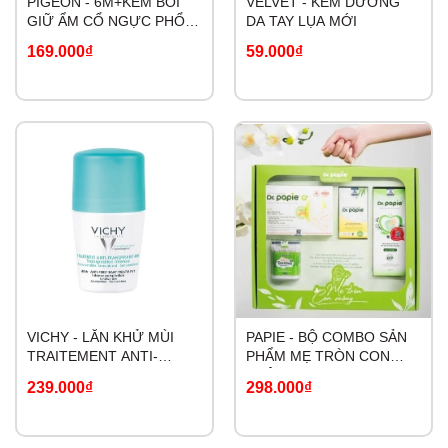
PIGEON - 6M+KEM BÔI
VELVET - KEM DƯỠNG
GIỮ ẨM CỔ NGỰC PHỔI,
DA TAY LỤA MỚI
GIẢM NGẠT MŨI
169.000₫
59.000₫
VICHY - LĂN KHỬ MÙI
PAPIE - BỘ COMBO SẢN
TRAITEMENT ANTI-
PHẨM MẸ TRÒN CON
TRANSPIRANT 48H
VUÔNG
239.000₫
298.000₫