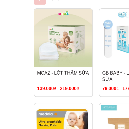
MOAZ - LÓT THẤM SỮA
GB BABY - 
SỮA
139.000₫
-
219.000₫
79.000₫
-
17