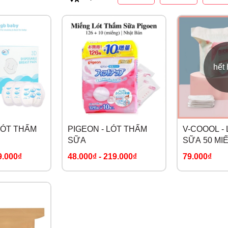
hết
LÓT THẤM
PIGEON - LÓT THẤM
V-COOOL -
SỮA
SỮA 50 MI
9.000₫
48.000₫
-
219.000₫
79.000₫