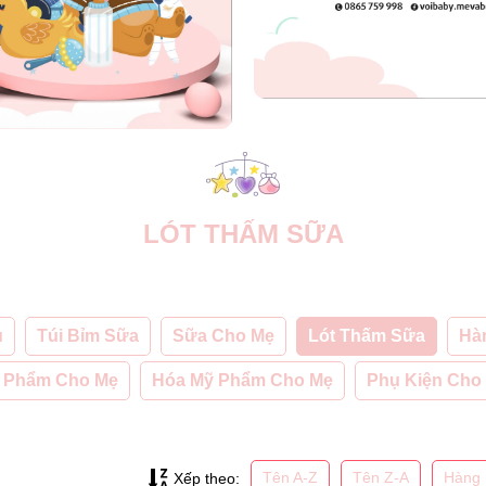
LÓT THẤM SỮA
u
Túi Bỉm Sữa
Sữa Cho Mẹ
Lót Thấm Sữa
Hà
 Phẩm Cho Mẹ
Hóa Mỹ Phẩm Cho Mẹ
Phụ Kiện Cho
Tên A-Z
Tên Z-A
Hàng 
Xếp theo: