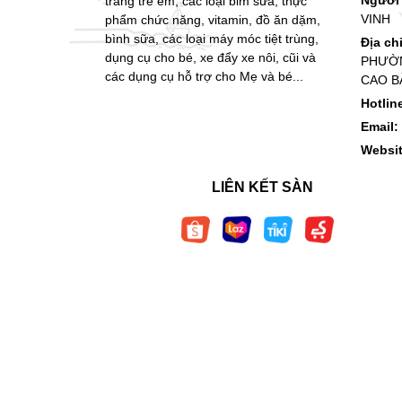
trang trẻ em, các loại bỉm sữa, thực
VINH
phẩm chức năng, vitamin, đồ ăn dặm,
bình sữa, các loại máy móc tiệt trùng,
Địa ch
dụng cụ cho bé, xe đẩy xe nôi, cũi và
PHƯỜN
các dụng cụ hỗ trợ cho Mẹ và bé...
CAO B
Hotlin
Email:
Websi
LIÊN KẾT SÀN