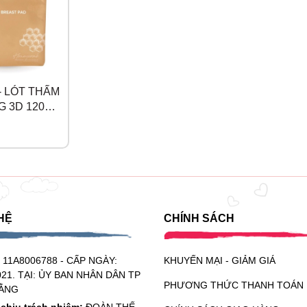
- LÓT THẤM
 3D 120
13664
HỆ
CHÍNH SÁCH
:
11A8006788 - CẤP NGÀY:
KHUYẾN MẠI - GIẢM GIÁ
021. TẠI: ỦY BAN NHÂN DÂN TP
PHƯƠNG THỨC THANH TOÁN
ẰNG
chịu trách nhiệm:
ĐOÀN THẾ