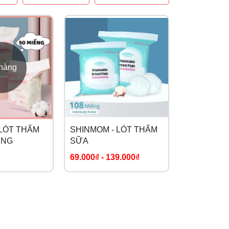
 hàng
 LÓT THẤM
SHINMOM - LÓT THẤM
ẾNG
SỮA
69.000₫
-
139.000₫