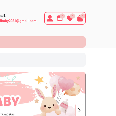
ail:
8
0
0
ibaby2021@gmail.com