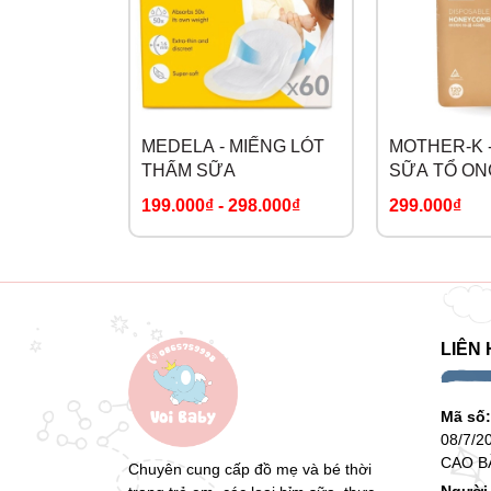
MEDELA - MIẾNG LÓT
MOTHER-K 
THẤM SỮA
SỮA TỔ ONG
MIẾNG - KM
199.000₫
-
298.000₫
299.000₫
LIÊN 
Mã số
08/7/2
CAO B
Chuyên cung cấp đồ mẹ và bé thời
Người 