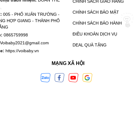
CHÍNH SÁCH GIAO HÀNG
CHÍNH SÁCH BẢO MẬT
ỉ:
005 - PHỐ XUÂN TRƯỜNG -
G HỢP GIANG - THÀNH PHỐ
CHÍNH SÁCH BẢO HÀNH
ẰNG
ĐIỀU KHOẢN DỊCH VỤ
e:
0865759998
Voibaby2021@gmail.com
DEAL QUÀ TẶNG
te:
https://voibaby.vn
MẠNG XÃ HỘI