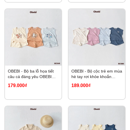
OBEBI - Bộ ba lỗ họa tiết
OBEBI - Bộ cộc trẻ em mùa
câu cá đáng yêu OBEBI
hè tay rơi khỏe khoắn
(73-120)
OBEBI (66-120)
179.000₫
189.000₫