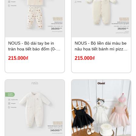
NOUS - Bộ dài tay be in
NOUS - Bộ liền dài màu be
tràn hoạ tiết báo đốm (0-
nâu họa tiết bánh mì pizza
6M)
ngộ nghĩnh (0-6M)
215.000₫
215.000₫