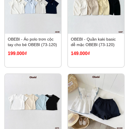
OBEBI - Áo polo trơn cộc
OBEBI - Quần kaki basic
tay cho bé OBEBI (73-120)
dễ mặc OBEBI (73-120)
199.000₫
149.000₫