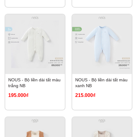
NOUS - Bộ liền dài tất màu
NOUS - Bộ liền dài tất màu
trắng NB
xanh NB
195.000₫
215.000₫