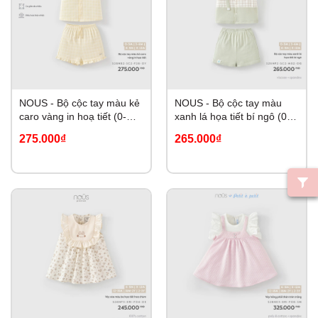
NOUS - Bộ cộc tay màu kẻ
NOUS - Bộ cộc tay màu
caro vàng in hoạ tiết (0-
xanh lá họa tiết bí ngô (0-
6M)
12M)
275.000₫
265.000₫