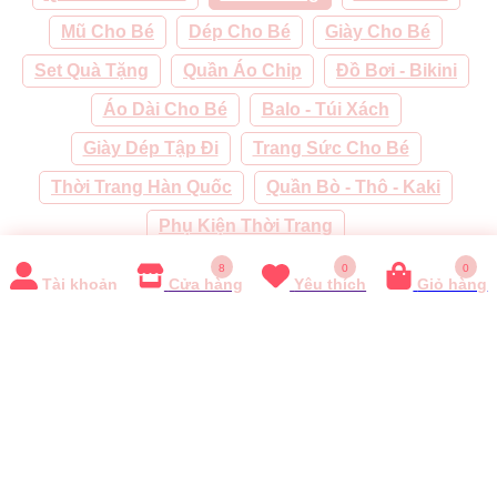
Mũ Cho Bé
Dép Cho Bé
Giày Cho Bé
Set Quà Tặng
Quần Áo Chip
Đồ Bơi - Bikini
Áo Dài Cho Bé
Balo - Túi Xách
Giày Dép Tập Đi
Trang Sức Cho Bé
Thời Trang Hàn Quốc
Quần Bò - Thô - Kaki
Phụ Kiện Thời Trang
8
0
0
Tài khoản
Cửa hàng
Yêu thích
Giỏ hàng
Xếp
Bộ Lọc
Tên A-Z
Tên Z-A
Hàng mới
Gi
theo: