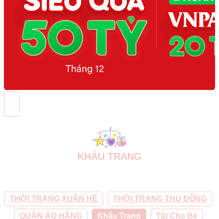
KHẨU TRANG
THỜI TRANG XUÂN HÈ
THỜI TRANG THU ĐÔNG
QUẦN ÁO HÃNG
Khẩu Trang
Tất Cho Bé