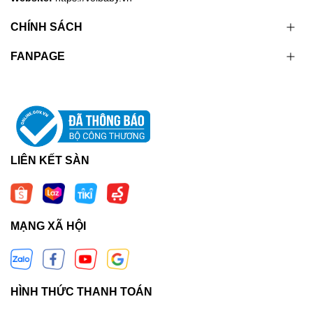
CHÍNH SÁCH
FANPAGE
LIÊN KẾT SÀN
MẠNG XÃ HỘI
HÌNH THỨC THANH TOÁN