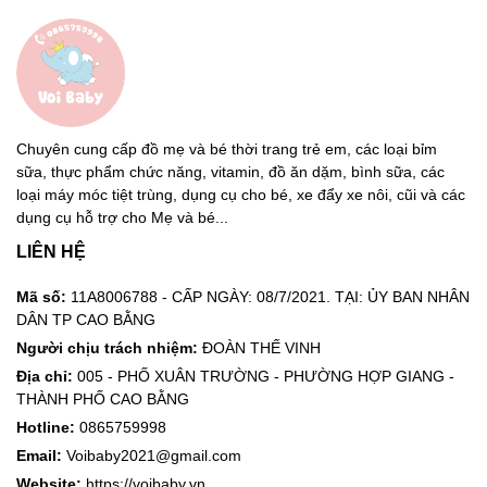
Chuyên cung cấp đồ mẹ và bé thời trang trẻ em, các loại bỉm
sữa, thực phẩm chức năng, vitamin, đồ ăn dặm, bình sữa, các
loại máy móc tiệt trùng, dụng cụ cho bé, xe đẩy xe nôi, cũi và các
dụng cụ hỗ trợ cho Mẹ và bé...
LIÊN HỆ
Mã số:
11A8006788 - CẤP NGÀY: 08/7/2021. TẠI: ỦY BAN NHÂN
DÂN TP CAO BẰNG
Người chịu trách nhiệm:
ĐOÀN THẾ VINH
Địa chỉ:
005 - PHỐ XUÂN TRƯỜNG - PHƯỜNG HỢP GIANG -
THÀNH PHỐ CAO BẰNG
Hotline:
0865759998
Email:
Voibaby2021@gmail.com
Website:
https://voibaby.vn