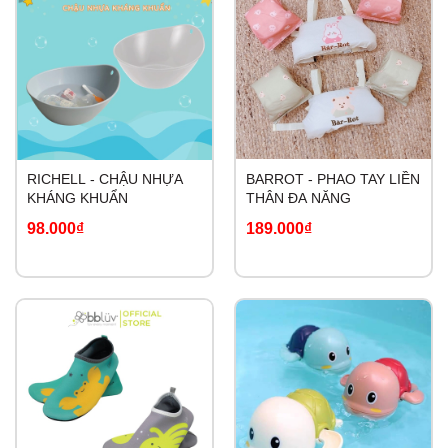
RICHELL - CHẬU NHỰA
BARROT - PHAO TAY LIỀN
KHÁNG KHUẨN
THÂN ĐA NĂNG
98.000₫
189.000₫