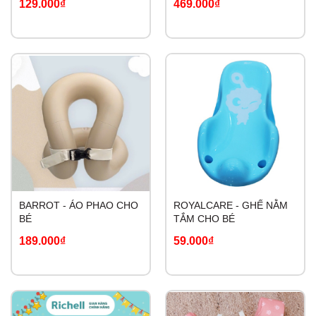
129.000₫
469.000₫
BARROT - ÁO PHAO CHO
ROYALCARE - GHẾ NẰM
BÉ
TẮM CHO BÉ
189.000₫
59.000₫