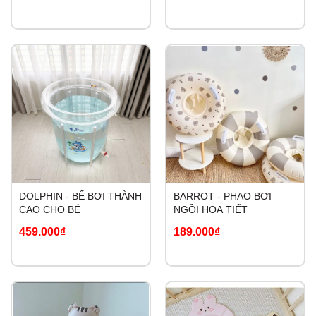
DOLPHIN - BỂ BƠI THÀNH
BARROT - PHAO BƠI
CAO CHO BÉ
NGỒI HỌA TIẾT
459.000₫
189.000₫