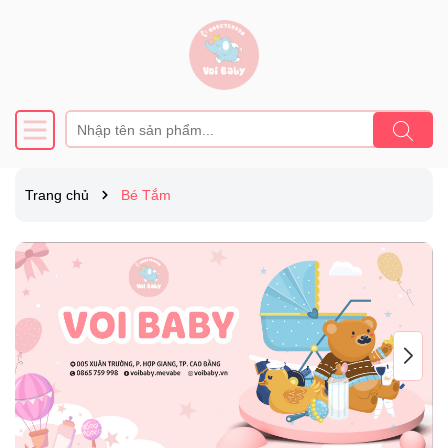
Trang chủ
Bé Tắm