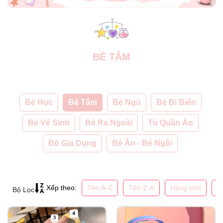
BÉ TẮM
Bé Học
Bé Tắm
Bé Ngủ
Bé Đi Biển
Bé Vệ Sinh
Bé Ra Ngoài
Tủ Quần Áo
Đồ Gia Dụng
Bé Ăn - Bé Ngồi
Tên A-Z
Tên Z-A
Hàng mới
G
Xếp theo:
Bộ Lọc