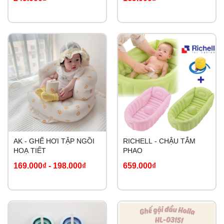
AK - GHẾ HƠI TẬP NGỒI
RICHELL - CHẬU TẮM
HOẠ TIẾT
PHAO
169.000₫
-
198.000₫
659.000₫