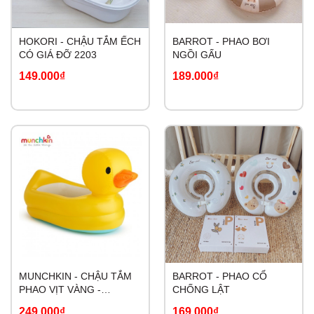
HOKORI - CHẬU TẮM ẾCH
BARROT - PHAO BƠI
CÓ GIÁ ĐỠ 2203
NGỒI GẤU
149.000₫
189.000₫
MUNCHKIN - CHẬU TẮM
BARROT - PHAO CỔ
PHAO VỊT VÀNG -
CHỐNG LẬT
MK32201
249.000₫
169.000₫