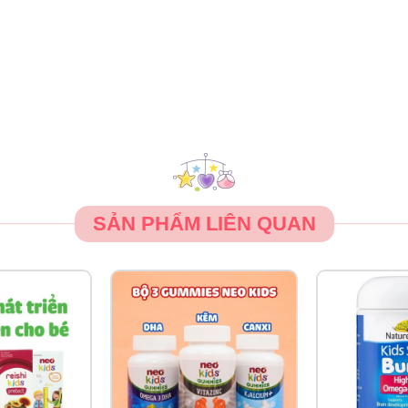
ần
SẢN PHẨM LIÊN QUAN
trộn với thực phẩm, sữa, hoặc các loại nước trái cây cho bé sử 
, đặc biệt nếu ống nhỏ giọt tiếp xúc với miệng của trẻ.
.
hi mở.