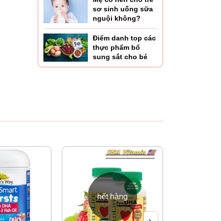
sơ sinh uống sữa
nguội không?
Điểm danh top các
thực phẩm bổ
sung sắt cho bé
dụng
hết hàng