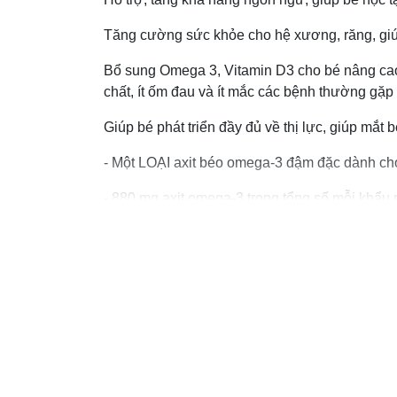
Tăng cường sức khỏe cho hệ xương, răng, giúp
Bổ sung Omega 3, Vitamin D3 cho bé nâng cao
chất, ít ốm đau và ít mắc các bệnh thường gặp
Giúp bé phát triển đầy đủ về thị lực, giúp mắt
- Một LOẠI axit béo omega-3 đậm đặc dành cho
- 880 mg axit omega-3 trong tổng số mỗi khẩu 
- Hỗ trợ sự phát triển của não, mắt và hệ thần
- Thúc đẩy các chức năng nhận thức lành mạnh 
- Không chứa GMO, gluten, màu sắc và hương 
- Hương vị quả việt quất tự nhiên.
Hướng dẫn sử dụng