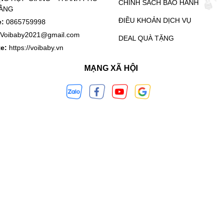
CHÍNH SÁCH BẢO HÀNH
ẰNG
ĐIỀU KHOẢN DỊCH VỤ
e:
0865759998
Voibaby2021@gmail.com
DEAL QUÀ TẶNG
te:
https://voibaby.vn
MẠNG XÃ HỘI