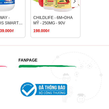
WAY -
CHILDLIFE - 6M+DHA
BIOAMICU
DS SMART
MỸ - 250MG - 90V
IGH
39.000₫
198.000₫
219.000₫
-
 3 FISH
FANPAGE