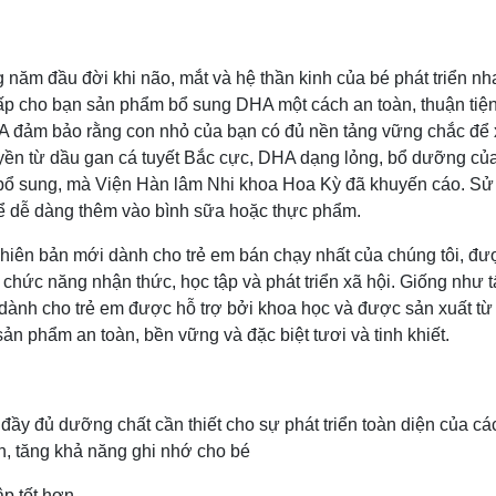
năm đầu đời khi não, mắt và hệ thần kinh của bé phát triển n
ấp cho bạn sản phẩm bổ sung DHA một cách an toàn, thuận tiệ
A đảm bảo rằng con nhỏ của bạn có đủ nền tảng vững chắc để
yền từ dầu gan cá tuyết Bắc cực, DHA dạng lỏng, bổ dưỡng củ
 bổ sung, mà Viện Hàn lâm Nhi khoa Hoa Kỳ đã khuyến cáo. Sử
để dễ dàng thêm vào bình sữa hoặc thực phẩm.
phiên bản mới dành cho trẻ em bán chạy nhất của chúng tôi, đư
o chức năng nhận thức, học tập và phát triển xã hội. Giống như t
ành cho trẻ em được hỗ trợ bởi khoa học và được sản xuất từ ​
ản phẩm an toàn, bền vững và đặc biệt tươi và tinh khiết.
ầy đủ dưỡng chất cần thiết cho sự phát triển toàn diện của cá
ơn, tăng khả năng ghi nhớ cho bé
ập tốt hơn