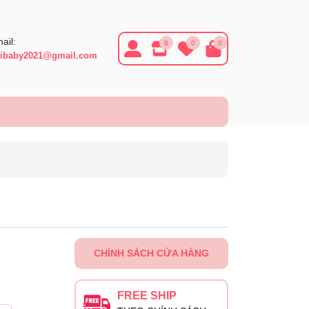
ail:
8
0
0
ibaby2021@gmail.com
CHÍNH SÁCH CỬA HÀNG
FREE SHIP