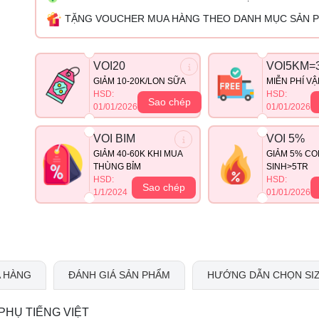
TẶNG VOUCHER MUA HÀNG THEO DANH MỤC SẢN 
VOI20
VOI5KM=
GIẢM 10-20K/LON SỮA
MIỄN PHÍ V
HSD:
HSD:
Sao chép
01/01/2026
01/01/2026
VOI BIM
VOI 5%
GIẢM 40-60K KHI MUA
GIẢM 5% CO
THÙNG BỈM
SINH>5TR
HSD:
HSD:
Sao chép
1/1/2024
01/01/2026
 HÀNG
ĐÁNH GIÁ SẢN PHẨM
HƯỚNG DẪN CHỌN SI
PHỤ TIẾNG VIỆT