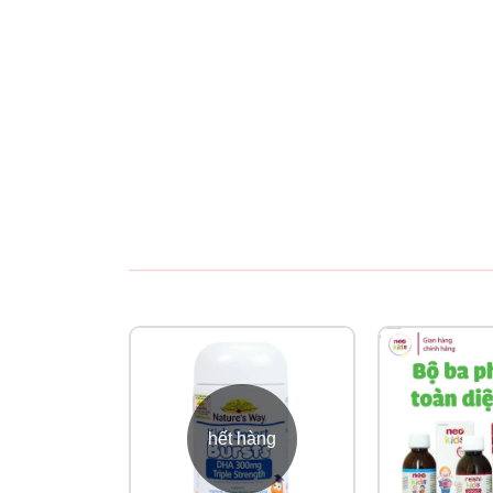
Bé từ 2,3 - 4.5 kg: 1ml/ ngày
Bé từ 5 - 9 kg: 2ml/ ngày
Bé từ 9.5-11 kg: 3ml/ ngày
Bé từ 12-13.5 kg: 4ml/ ngày
Bé từ 14 - 16 kg: 5ml/ngày
Đối với loại Extra: Cách dùng ngày 1.25ml/ 1 l
Có thể cho bé uống trực tiếp hoặc có thể pha 
+ Vệ sinh kỹ ống nhỏ giọt giữa mỗi lần sử dụng
+ Bảo quản chai còn nguyên nắp trong tủ lạnh
+ Sử dụng tốt nhất trong vòng 3 tháng kể từ k
hết hàng