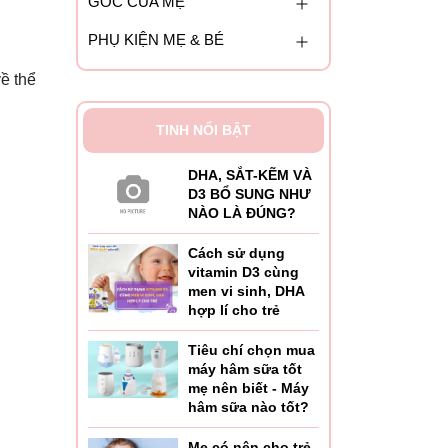
GÓC CỦA MẸ
PHỤ KIỆN MẸ & BÉ
ề thể
TINH NỔI BẬT
DHA, SẮT-KẼM VÀ
D3 BỔ SUNG NHƯ
NÀO LÀ ĐÚNG?
Cách sử dụng
vitamin D3 cùng
men vi sinh, DHA
hợp lí cho trẻ
Tiêu chí chọn mua
máy hâm sữa tốt
mẹ nên biết - Máy
hâm sữa nào tốt?
Mẹ có nên cho trẻ