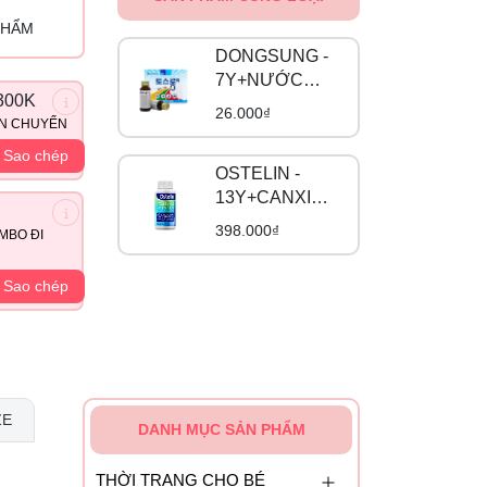
PHẨM
DONGSUNG -
7Y+NƯỚC
300K
UỐNG CHỐNG
26.000₫
ẬN CHUYỂN
SAY TÀU XE
HÀN QUỐC
Sao chép
OSTELIN -
13Y+CANXI
BẦU CALCIUM
398.000₫
MBO ĐI
& VITAMIN D3
NHẬP KHẨU
Sao chép
ZE
DANH MỤC SẢN PHẨM
THỜI TRANG CHO BÉ