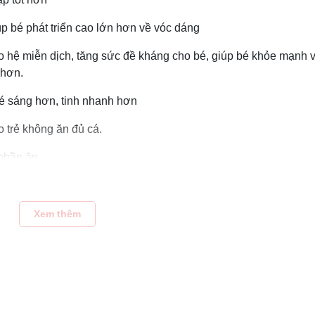
 bé phát triển cao lớn hơn về vóc dáng
 hệ miễn dịch, tăng sức đề kháng cho bé, giúp bé khỏe mạnh v
 hơn.
 bé sáng hơn, tinh nhanh hơn
 trẻ không ăn đủ cá.
phần ăn,
 kinh khỏe mạnh,
và phát triển xã hội,
Xem thêm
vị nhân tạo,