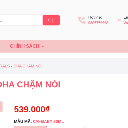
Hotline:
Em
0865759998
Vo
Ệ
CHÍNH SÁCH
RALS - DHA CHẬM NÓI
DHA CHẬM NÓI
539.000₫
MẪU MÃ:
0M+BABY 60ML