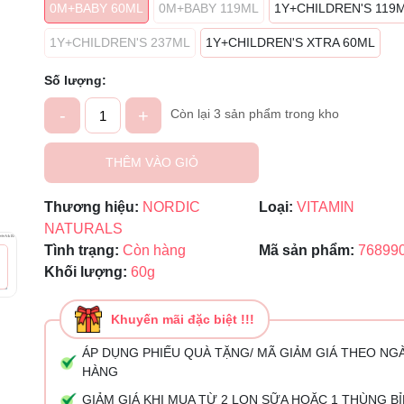
Mã giảm giá:
0M+BABY 60ML
0M+BABY 119ML
1Y+CHILDREN'S 119
Ngày hết hạn:
1Y+CHILDREN'S 237ML
1Y+CHILDREN'S XTRA 60ML
Điều kiện:
Số lượng:
-
+
Còn lại 3 sản phẩm trong kho
THÊM VÀO GIỎ
Thương hiệu:
NORDIC
Loại:
VITAMIN
NATURALS
Tình trạng:
Còn hàng
Mã sản phẩm:
76899
Khối lượng:
60g
Khuyến mãi đặc biệt !!!
ÁP DỤNG PHIẾU QUÀ TẶNG/ MÃ GIẢM GIÁ THEO NG
HÀNG
GIẢM GIÁ KHI MUA TỪ 2 LON SỮA HOẶC 1 THÙNG B