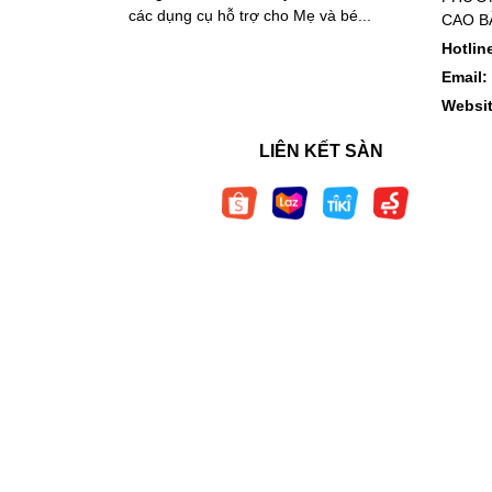
các dụng cụ hỗ trợ cho Mẹ và bé...
CAO B
Hotlin
Email:
Websi
LIÊN KẾT SÀN