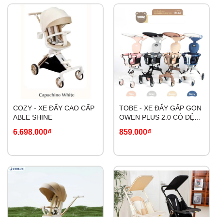
COZY - XE ĐẨY CAO CẤP
TOBE - XE ĐẨY GẤP GỌN
ABLE SHINE
OWEN PLUS 2.0 CÓ ĐỆM
KÈM MÁI CHE
6.698.000₫
859.000₫