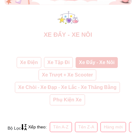
XE ĐẨY - XE NÔI
Xe Điện
Xe Tập Đi
Xe Đẩy - Xe Nôi
Xe Trượt + Xe Scooter
Xe Chòi - Xe Đạp - Xe Lắc - Xe Thăng Bằng
Phụ Kiện Xe
Tên A-Z
Tên Z-A
Hàng mới
G
Xếp theo:
Bộ Lọc