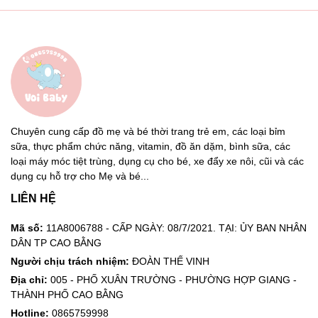
Chuyên cung cấp đồ mẹ và bé thời trang trẻ em, các loại bỉm
sữa, thực phẩm chức năng, vitamin, đồ ăn dặm, bình sữa, các
loại máy móc tiệt trùng, dụng cụ cho bé, xe đẩy xe nôi, cũi và các
dụng cụ hỗ trợ cho Mẹ và bé...
LIÊN HỆ
Mã số:
11A8006788 - CẤP NGÀY: 08/7/2021. TẠI: ỦY BAN NHÂN
DÂN TP CAO BẰNG
Người chịu trách nhiệm:
ĐOÀN THẾ VINH
Địa chỉ:
005 - PHỐ XUÂN TRƯỜNG - PHƯỜNG HỢP GIANG -
THÀNH PHỐ CAO BẰNG
Hotline:
0865759998