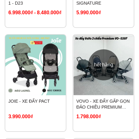
1 - D23
SIGNATURE
6.998.000₫
-
8.480.000₫
5.990.000₫
hết hàng
JOIE - XE ĐẨY PACT
VOVO - XE ĐẨY GẤP GỌN
ĐẢO CHIỀU PREMIUM
VO-0207
3.990.000₫
1.798.000₫