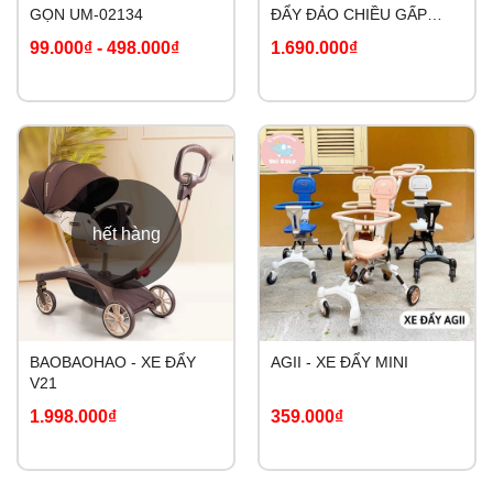
GỌN UM-02134
ĐẨY ĐẢO CHIỀU GẤP
GỌN FULL PHỤ KIỆN
99.000₫
-
498.000₫
1.690.000₫
hết hàng
BAOBAOHAO - XE ĐẨY
AGII - XE ĐẨY MINI
V21
1.998.000₫
359.000₫