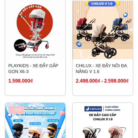
PLAYKIDS - XE ĐẨY GẤP
CHILUX - XE ĐẨY NÔI ĐA
GỌN X6-3
NĂNG V 1.6
1.598.000₫
2.498.000₫
-
2.598.000₫
- 11%