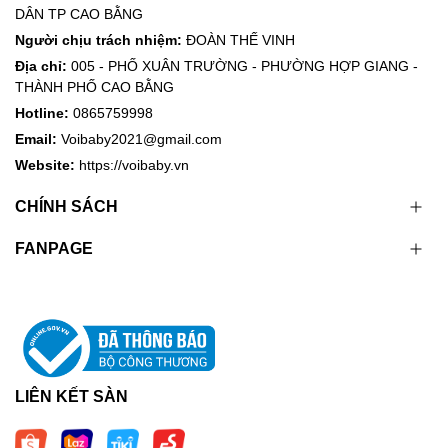
DÂN TP CAO BẰNG
Người chịu trách nhiệm:
ĐOÀN THẾ VINH
Địa chỉ:
005 - PHỐ XUÂN TRƯỜNG - PHƯỜNG HỢP GIANG -
THÀNH PHỐ CAO BẰNG
Hotline:
0865759998
Email:
Voibaby2021@gmail.com
Website:
https://voibaby.vn
CHÍNH SÁCH
FANPAGE
LIÊN KẾT SÀN