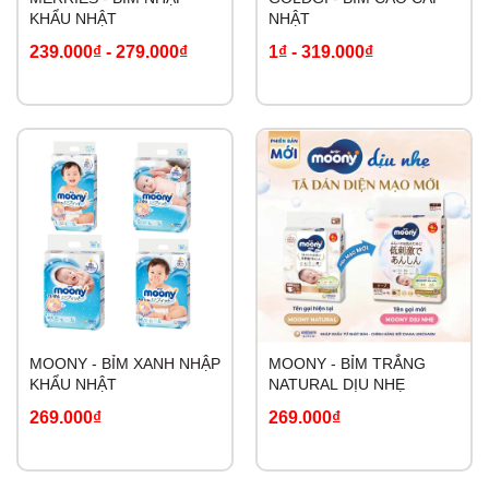
KHẨU NHẬT
NHẬT
239.000₫
-
279.000₫
1₫
-
319.000₫
MOONY - BỈM XANH NHẬP
MOONY - BỈM TRẮNG
KHẨU NHẬT
NATURAL DỊU NHẸ
269.000₫
269.000₫