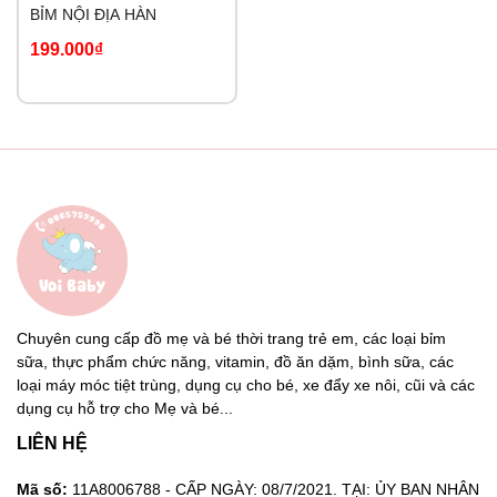
BỈM NỘI ĐỊA HÀN
199.000₫
Chuyên cung cấp đồ mẹ và bé thời trang trẻ em, các loại bỉm
sữa, thực phẩm chức năng, vitamin, đồ ăn dặm, bình sữa, các
loại máy móc tiệt trùng, dụng cụ cho bé, xe đẩy xe nôi, cũi và các
dụng cụ hỗ trợ cho Mẹ và bé...
LIÊN HỆ
Mã số:
11A8006788 - CẤP NGÀY: 08/7/2021. TẠI: ỦY BAN NHÂN