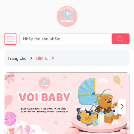
Trang chủ
BỈM & TÃ