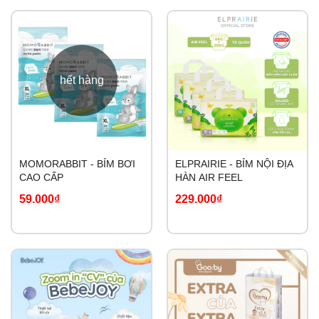
hết hàng
MOMORABBIT - BỈM BƠI
ELPRAIRIE - BỈM NỘI ĐỊA
CAO CẤP
HÀN AIR FEEL
59.000₫
229.000₫