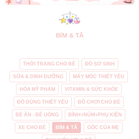
BỈM & TÃ
THỜI TRANG CHO BÉ
ĐỒ SƠ SINH
SỮA & DINH DƯỠNG
MÁY MÓC THIẾT YẾU
HÓA MỸ PHẨM
VITAMIN & SỨC KHỎE
ĐỒ DÙNG THIẾT YẾU
ĐỒ CHƠI CHO BÉ
BÉ ĂN - BÉ UỐNG
BÌNH+NÚM+PHỤ KIỆN
XE CHO BÉ
BỈM & TÃ
GÓC CỦA MẸ