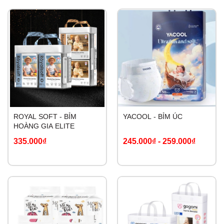
ROYAL SOFT - BỈM
YACOOL - BỈM ÚC
HOÀNG GIA ELITE
335.000₫
245.000₫
-
259.000₫