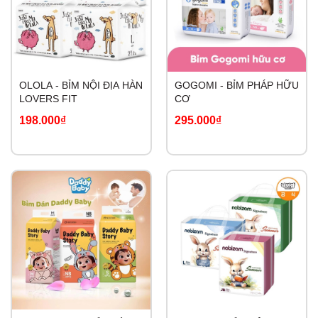
OLOLA - BỈM NỘI ĐỊA HÀN
GOGOMI - BỈM PHÁP HỮU
LOVERS FIT
CƠ
198.000₫
295.000₫