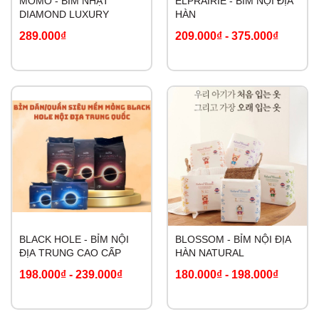
MOMO - BỈM NHẬT
ELPRAIRIE - BỈM NỘI ĐỊA
DIAMOND LUXURY
HÀN
289.000₫
209.000₫
-
375.000₫
BLACK HOLE - BỈM NỘI
BLOSSOM - BỈM NỘI ĐỊA
ĐỊA TRUNG CAO CẤP
HÀN NATURAL
198.000₫
-
239.000₫
180.000₫
-
198.000₫