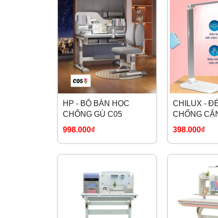
HP - BỘ BÀN HỌC
CHILUX - Đ
CHỐNG GÙ C05
CHỐNG CẬN
998.000₫
398.000₫