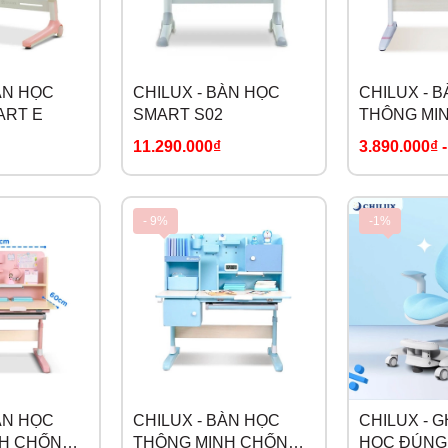
ÀN HỌC
CHILUX - BÀN HỌC
CHILUX - 
ART E
SMART S02
THÔNG MI
GÙ SMART
11.290.000₫
3.890.000₫
- 9%
-1%
ÀN HỌC
CHILUX - BÀN HỌC
CHILUX - 
NH CHỐNG
THÔNG MINH CHỐNG
HỌC ĐÚNG