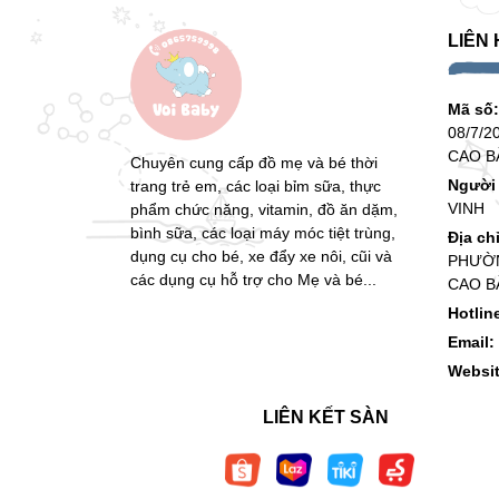
LIÊN 
Mã số
08/7/2
CAO B
Chuyên cung cấp đồ mẹ và bé thời
Người 
trang trẻ em, các loại bỉm sữa, thực
VINH
phẩm chức năng, vitamin, đồ ăn dặm,
bình sữa, các loại máy móc tiệt trùng,
Địa ch
dụng cụ cho bé, xe đẩy xe nôi, cũi và
PHƯỜN
các dụng cụ hỗ trợ cho Mẹ và bé...
CAO B
Hotlin
Email:
Websi
LIÊN KẾT SÀN