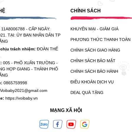
HỆ
CHÍNH SÁCH
:
11A8006788 - CẤP NGÀY:
KHUYẾN MẠI - GIẢM GIÁ
021. TẠI: ỦY BAN NHÂN DÂN TP
PHƯƠNG THỨC THANH TOÁN
ẰNG
chịu trách nhiệm:
ĐOÀN THẾ
CHÍNH SÁCH GIAO HÀNG
CHÍNH SÁCH BẢO MẬT
ỉ:
005 - PHỐ XUÂN TRƯỜNG -
G HỢP GIANG - THÀNH PHỐ
CHÍNH SÁCH BẢO HÀNH
ẰNG
ĐIỀU KHOẢN DỊCH VỤ
e:
0865759998
Voibaby2021@gmail.com
DEAL QUÀ TẶNG
te:
https://voibaby.vn
MẠNG XÃ HỘI