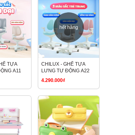
hết hàng
GHẾ TỰA
CHILUX - GHẾ TỰA
ĐỘNG A11
LƯNG TỰ ĐỘNG A22
4.290.000₫