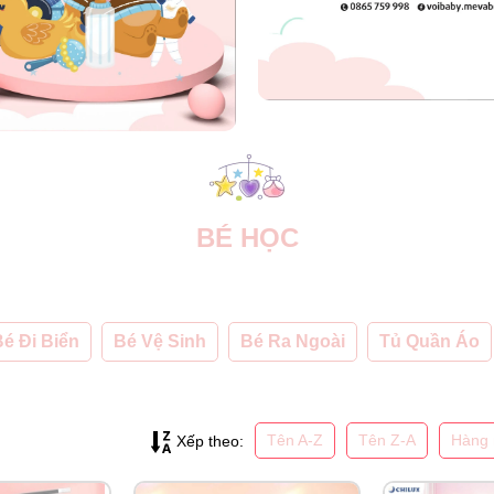
BÉ HỌC
é Đi Biển
Bé Vệ Sinh
Bé Ra Ngoài
Tủ Quần Áo
Tên A-Z
Tên Z-A
Hàng 
Xếp theo: