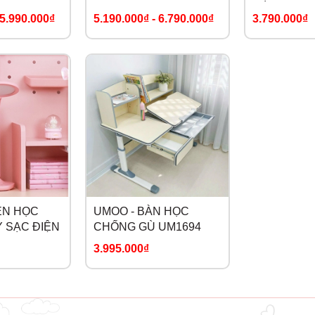
D
GÙ SMART V
G20
5.990.000₫
5.190.000₫
-
6.790.000₫
3.790.000₫
ÈN HỌC
UMOO - BÀN HỌC
 SẠC ĐIỆN
CHỐNG GÙ UM1694
3.995.000₫