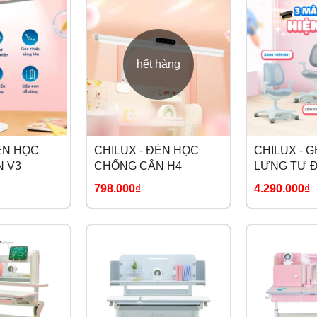
hết hàng
ÈN HỌC
CHILUX - ĐÈN HỌC
CHILUX - 
 V3
CHỐNG CẬN H4
LƯNG TỰ 
798.000₫
4.290.000₫