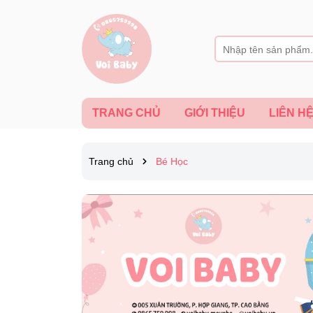
TRANG CHỦ
GIỚI THIỆU
LIÊN H
Trang chủ
Bé Học