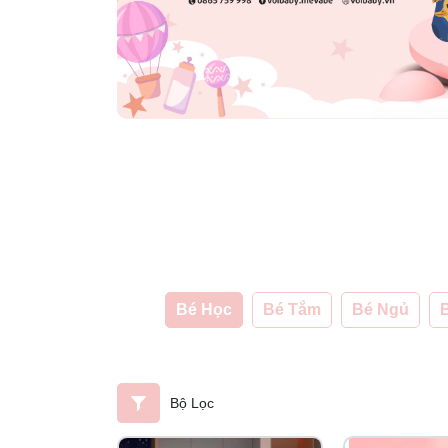
Bé Học
Bé Tắm
Bé Ngủ
B
Bộ Lọc