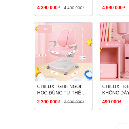
GÙ SMART L
GÙ SMART 
4.390.000₫
4.990.000₫
-
4.400.000₫
- 18%
CHILUX - GHẾ NGỒI
CHILUX - Đ
HỌC ĐÚNG TƯ THẾ
KHÔNG DÂY
G19
2.390.000₫
490.000₫
2.900.000₫