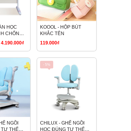
BÀN HỌC
KOOOL - HỘP BÚT
NH CHỐNG
KHẮC TÊN
 B
-
4.190.000₫
119.000₫
- 5%
GHẾ NGỒI
CHILUX - GHẾ NGỒI
 TƯ THẾ
HỌC ĐÚNG TƯ THẾ