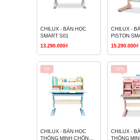
CHILUX - BÀN HỌC
CHILUX - B
SMART S01
PISTON SM
13.290.000₫
15.290.000₫
-1%
- 12%
CHILUX - BÀN HỌC
CHILUX - B
THÔNG MINH CHỐNG
THÔNG MI