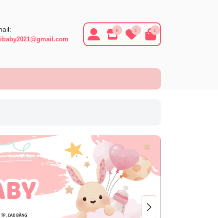
ail:
8
0
0
ibaby2021@gmail.com