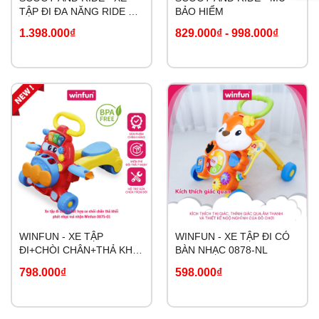
TẬP ĐI ĐA NĂNG RIDE MY
BẢO HIỂM
FIRST 3 IN 1
1.398.000₫
829.000₫
-
998.000₫
WINFUN - XE TẬP
WINFUN - XE TẬP ĐI CÓ
ĐI+CHÒI CHÂN+THẢ KHỐI
BÀN NHẠC 0878-NL
0875-01
798.000₫
598.000₫