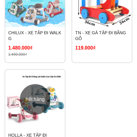
CHILUX - XE TẬP ĐI WALK
TN - XE GÀ TẬP ĐI BẰNG
G
GỖ
1.480.000₫
119.000₫
1.490.000₫
hết hàng
HOLLA - XE TẬP ĐI