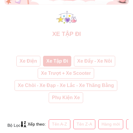
XE TẬP ĐI
Xe Điện
Xe Tập Đi
Xe Đẩy - Xe Nôi
Xe Trượt + Xe Scooter
Xe Chòi - Xe Đạp - Xe Lắc - Xe Thăng Bằng
Phụ Kiện Xe
Tên A-Z
Tên Z-A
Hàng mới
G
Xếp theo:
Bộ Lọc