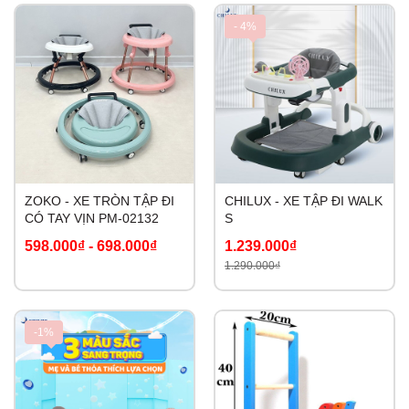
- 4%
ZOKO - XE TRÒN TẬP ĐI
CHILUX - XE TẬP ĐI WALK
CÓ TAY VỊN PM-02132
S
598.000₫
-
698.000₫
1.239.000₫
1.290.000₫
-1%