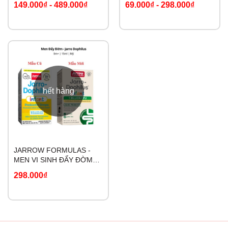
149.000₫
-
489.000₫
69.000₫
-
298.000₫
hết hàng
JARROW FORMULAS -
MEN VI SINH ĐẨY ĐỜM
MỸ JARRO DOPHILUS
298.000₫
INFANT