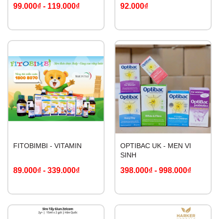
CHOCOLATE
99.000₫
-
119.000₫
92.000₫
FITOBIMBI - VITAMIN
OPTIBAC UK - MEN VI
SINH
89.000₫
-
339.000₫
398.000₫
-
998.000₫