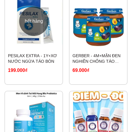
hết hàng
PESILAX EXTRA - 1Y+XƠ
GERBER - 4M+MẬN ĐEN
NƯỚC NGỪA TÁO BÓN
NGHIỀN CHỐNG TÁO
BÓN
199.000₫
69.000₫