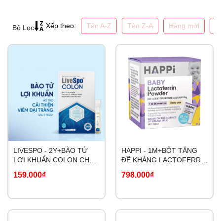
Tên A-Z
Tên Z-A
Hàng mới
G
Xếp theo:
Bộ Lọc
LIVESPO - 2Y+BÀO TỬ
HAPPI - 1M+BỘT TĂNG
LỢI KHUẨN COLON CHO
ĐỀ KHÁNG LACTOFERRIN
NGƯỜI VIÊM ĐẠI TRÀNG
POWDER BABY
159.000₫
798.000₫
RỐI LOẠN TIÊU HÓA