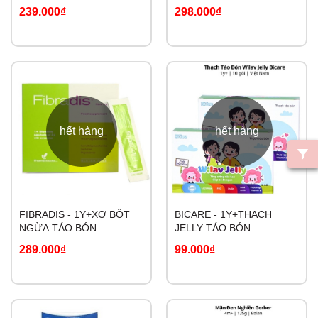
RỐI LOẠN TIÊU HÓA
ĂN PREG-MOM
239.000₫
298.000₫
hết hàng
hết hàng
FIBRADIS - 1Y+XƠ BỘT
BICARE - 1Y+THẠCH
NGỪA TÁO BÓN
JELLY TÁO BÓN
289.000₫
99.000₫