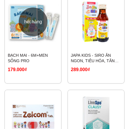
hết hàng
BẠCH MAI - 6M+MEN
JAPA KIDS - SIRO ĂN
SỐNG PRO
NGON, TIÊU HÓA, TĂNG
CHIỀU CAO
179.000₫
289.000₫