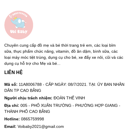
Chuyên cung cấp đồ mẹ và bé thời trang trẻ em, các loại bỉm
sữa, thực phẩm chức năng, vitamin, đồ ăn dặm, bình sữa, các
loại máy móc tiệt trùng, dụng cụ cho bé, xe đẩy xe nôi, cũi và các
dụng cụ hỗ trợ cho Mẹ và bé...
LIÊN HỆ
Mã số:
11A8006788 - CẤP NGÀY: 08/7/2021. TẠI: ỦY BAN NHÂN
DÂN TP CAO BẰNG
Người chịu trách nhiệm:
ĐOÀN THẾ VINH
Địa chỉ:
005 - PHỐ XUÂN TRƯỜNG - PHƯỜNG HỢP GIANG -
THÀNH PHỐ CAO BẰNG
Hotline:
0865759998
Email:
Voibaby2021@gmail.com