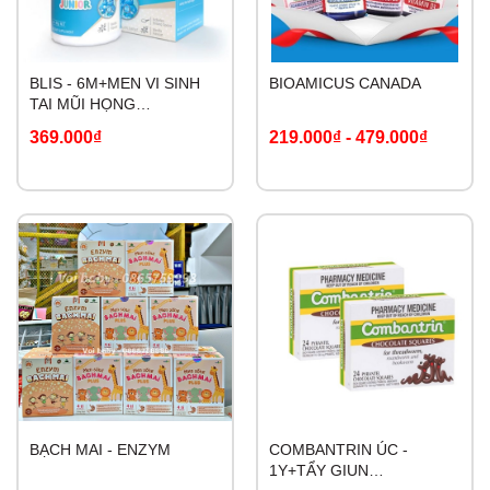
BLIS - 6M+MEN VI SINH
BIOAMICUS CANADA
TAI MŨI HỌNG
PROBIOTICS DAILY
369.000₫
219.000₫
-
479.000₫
DEFENCE JUNIOR
BẠCH MAI - ENZYM
COMBANTRIN ÚC -
1Y+TẨY GIUN