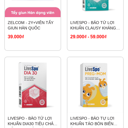
ZELCOM - 2Y+VIÊN TẨY
LIVESPO - BẢO TỬ LỢI
GIUN HÀN QUỐC
KHUẨN CLAUSY KHÁNG
ĐA KHÁNG SINH
39.000₫
29.000₫
-
59.000₫
BACILLUS CLAUSII
LIVESPO - BÀO TỬ LỢI
LIVESPO - BÀO TỰ LỢI
KHUẨN DIA30 TIÊU CHẢY
KHUẨN TÁO BÓN BIẾNG