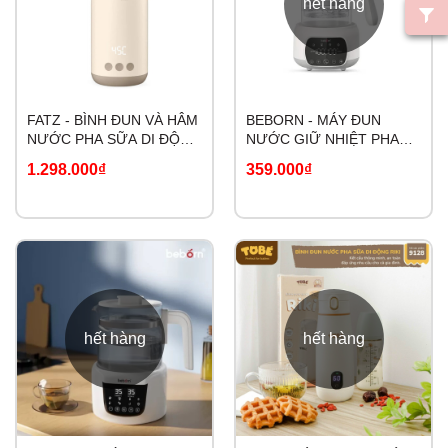
hết hàng
FATZ - BÌNH ĐUN VÀ HÂM
BEBORN - MÁY ĐUN
NƯỚC PHA SỮA DI ĐỘNG
NƯỚC GIỮ NHIỆT PHA
MINI SMART 3 -
SỮA ĐIỆN TỬ K05
1.298.000₫
359.000₫
FB3621FD
hết hàng
hết hàng