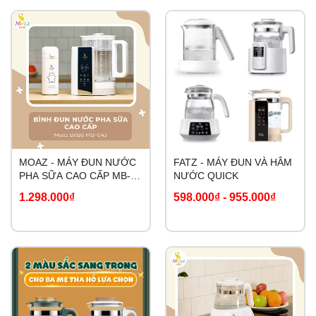
MOAZ - MÁY ĐUN NƯỚC
FATZ - MÁY ĐUN VÀ HÂM
PHA SỮA CAO CẤP MB-
NƯỚC QUICK
043
1.298.000₫
598.000₫
-
955.000₫