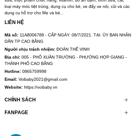
sữa, thực phẩm chức năng, vitamin, đồ ăn dặm, bình sữa, các
loại máy móc tiệt trùng, dụng cụ cho bé, xe đẩy xe nôi, cũi và các
dụng cụ hỗ trợ cho Mẹ và bé...
LIÊN HỆ
Mã số:
11A8006788 - CẤP NGÀY: 08/7/2021. TẠI: ỦY BAN NHÂN
DÂN TP CAO BẰNG
Người chịu trách nhiệm:
ĐOÀN THẾ VINH
Địa chỉ:
005 - PHỐ XUÂN TRƯỜNG - PHƯỜNG HỢP GIANG -
THÀNH PHỐ CAO BẰNG
Hotline:
0865759998
Email:
Voibaby2021@gmail.com
Website:
https://voibaby.vn
CHÍNH SÁCH
FANPAGE