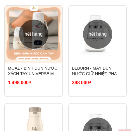
hết hàng
hết hàng
MOAZ - BÌNH ĐUN NƯỚC
BEBORN - MÁY ĐUN
XÁCH TAY UNIVERSE MB-
NƯỚC GIỮ NHIỆT PHA
058
SỮA ĐIỆN TỬ K01
1.498.000₫
398.000₫