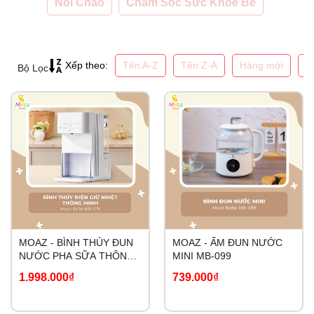
Nồi Chảo
Chăm Sóc Sức Khỏe Bé
Tên A-Z
Tên Z-A
Hàng mới
G
Xếp theo:
Bộ Lọc
MOAZ - BÌNH THỦY ĐUN
MOAZ - ẤM ĐUN NƯỚC
NƯỚC PHA SỮA THÔNG
MINI MB-099
MINH MB-071
1.998.000₫
739.000₫