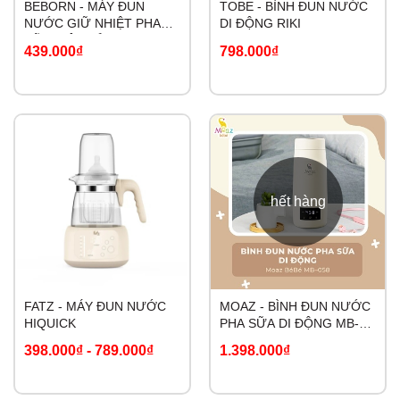
BEBORN - MÁY ĐUN
TOBE - BÌNH ĐUN NƯỚC
NƯỚC GIỮ NHIỆT PHA
DI ĐỘNG RIKI
SỮA ĐIỆN TỬ K02
439.000₫
798.000₫
hết hàng
FATZ - MÁY ĐUN NƯỚC
MOAZ - BÌNH ĐUN NƯỚC
HIQUICK
PHA SỮA DI ĐỘNG MB-
058
398.000₫
-
789.000₫
1.398.000₫