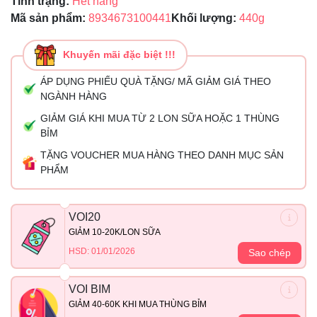
Tình trạng:
Hết hàng
Mã sản phẩm:
8934673100441
Khối lượng:
440g
Khuyến mãi đặc biệt !!!
ÁP DỤNG PHIẾU QUÀ TẶNG/ MÃ GIẢM GIÁ THEO
NGÀNH HÀNG
GIẢM GIÁ KHI MUA TỪ 2 LON SỮA HOẶC 1 THÙNG
BỈM
TẶNG VOUCHER MUA HÀNG THEO DANH MỤC SẢN
PHẨM
VOI20
GIẢM 10-20K/LON SỮA
HSD: 01/01/2026
Sao chép
VOI BIM
GIẢM 40-60K KHI MUA THÙNG BỈM