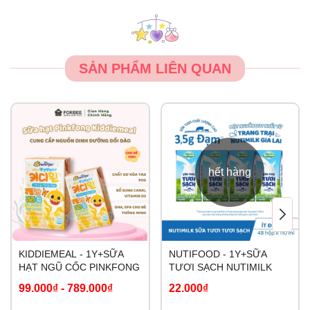
SẢN PHẨM LIÊN QUAN
hết hàng
KIDDIEMEAL - 1Y+SỮA
NUTIFOOD - 1Y+SỮA
HẠT NGŨ CỐC PINKFONG
TƯƠI SẠCH NUTIMILK
99.000₫
-
789.000₫
22.000₫