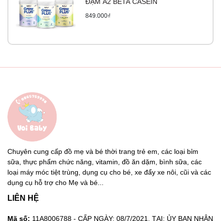
ĐẠM A2 BETA CASEIN
849.000₫
Chuyên cung cấp đồ mẹ và bé thời trang trẻ em, các loại bỉm
sữa, thực phẩm chức năng, vitamin, đồ ăn dặm, bình sữa, các
loại máy móc tiệt trùng, dụng cụ cho bé, xe đẩy xe nôi, cũi và các
dụng cụ hỗ trợ cho Mẹ và bé...
LIÊN HỆ
Mã số:
11A8006788 - CẤP NGÀY: 08/7/2021. TẠI: ỦY BAN NHÂN