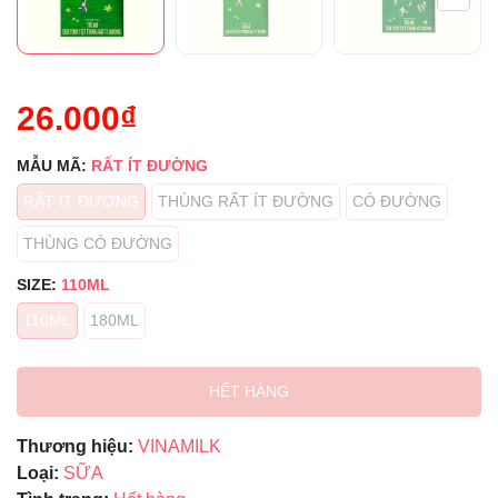
26.000₫
MẪU MÃ:
RẤT ÍT ĐƯỜNG
RẤT ÍT ĐƯỜNG
THÙNG RẤT ÍT ĐƯỜNG
CÓ ĐƯỜNG
THÙNG CÓ ĐƯỜNG
SIZE:
110ML
110ML
180ML
HẾT HÀNG
Thương hiệu:
VINAMILK
Loại:
SỮA