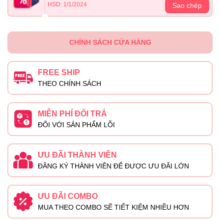
HSD: 1/1/2024
Sao chép
CHÍNH SÁCH CỬA HÀNG
FREE SHIP
THEO CHÍNH SÁCH
MIỄN PHÍ ĐỔI TRẢ
ĐỐI VỚI SẢN PHẨM LỖI
ƯU ĐÃI THÀNH VIÊN
ĐĂNG KÝ THÀNH VIÊN ĐỂ ĐƯỢC ƯU ĐÃI LỚN
ƯU ĐÃI COMBO
MUA THEO COMBO SẼ TIẾT KIỆM NHIỀU HƠN