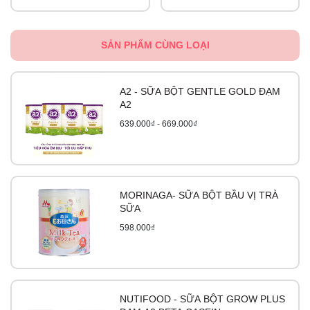
SẢN PHẨM CÙNG LOẠI
A2 - SỮA BỘT GENTLE GOLD ĐẠM
A2
639.000₫ - 669.000₫
MORINAGA- SỮA BỘT BẦU VỊ TRÀ
SỮA
598.000₫
NUTIFOOD - SỮA BỘT GROW PLUS