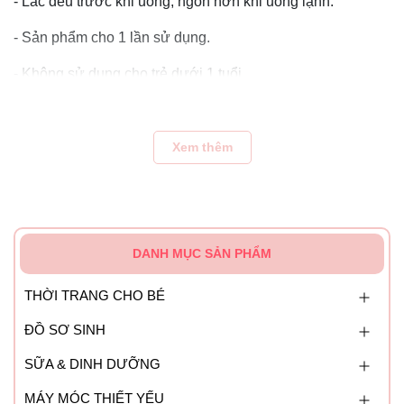
- Lắc đều trước khi uống, ngon hơn khi uống lạnh.
- Sản phẩm cho 1 lần sử dụng.
- Không sử dụng cho trẻ dưới 1 tuổi.
Hướng dẫn bảo quản:
- Bảo quản nơi khô ráo và thoáng mát.
Xem thêm
DANH MỤC SẢN PHẨM
THỜI TRANG CHO BÉ
ĐỒ SƠ SINH
SỮA & DINH DƯỠNG
MÁY MÓC THIẾT YẾU