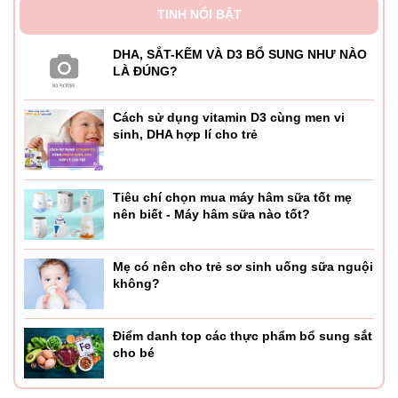
TINH NỔI BẬT
DHA, SẮT-KẼM VÀ D3 BỔ SUNG NHƯ NÀO
LÀ ĐÚNG?
Cách sử dụng vitamin D3 cùng men vi
sinh, DHA hợp lí cho trẻ
Tiêu chí chọn mua máy hâm sữa tốt mẹ
nên biết - Máy hâm sữa nào tốt?
Mẹ có nên cho trẻ sơ sinh uống sữa nguội
không?
Điểm danh top các thực phẩm bổ sung sắt
cho bé