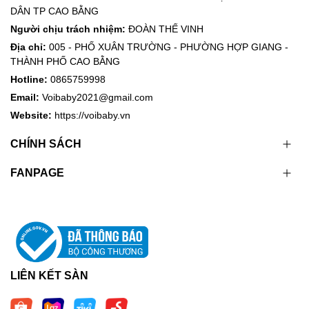
DÂN TP CAO BẰNG
Người chịu trách nhiệm:
ĐOÀN THẾ VINH
Địa chỉ:
005 - PHỐ XUÂN TRƯỜNG - PHƯỜNG HỢP GIANG -
THÀNH PHỐ CAO BẰNG
Hotline:
0865759998
Email:
Voibaby2021@gmail.com
Website:
https://voibaby.vn
CHÍNH SÁCH
FANPAGE
LIÊN KẾT SÀN