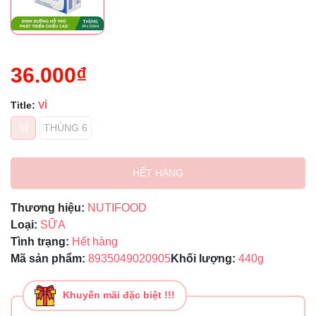
36.000₫
Title:
VỈ
VỈ
THÙNG 6
HẾT HÀNG
Thương hiệu:
NUTIFOOD
Loại:
SỮA
Tình trạng:
Hết hàng
Mã sản phẩm:
8935049020905
Khối lượng:
440g
Khuyến mãi đặc biệt !!!