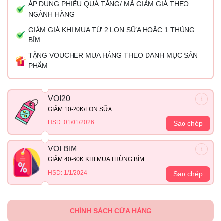
ÁP DỤNG PHIẾU QUÀ TẶNG/ MÃ GIẢM GIÁ THEO
NGÀNH HÀNG
GIẢM GIÁ KHI MUA TỪ 2 LON SỮA HOẶC 1 THÙNG
BỈM
TẶNG VOUCHER MUA HÀNG THEO DANH MỤC SẢN
PHẨM
VOI20
GIẢM 10-20K/LON SỮA
HSD: 01/01/2026
Sao chép
VOI BIM
GIẢM 40-60K KHI MUA THÙNG BỈM
HSD: 1/1/2024
Sao chép
CHÍNH SÁCH CỬA HÀNG