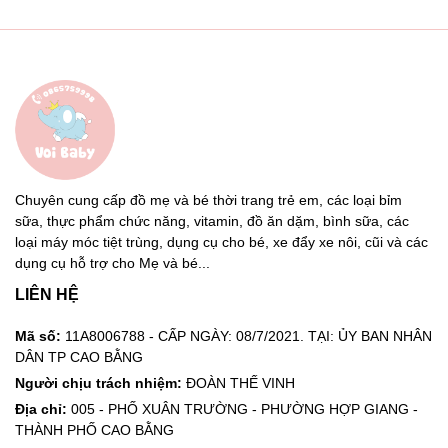
Chuyên cung cấp đồ mẹ và bé thời trang trẻ em, các loại bỉm
sữa, thực phẩm chức năng, vitamin, đồ ăn dặm, bình sữa, các
loại máy móc tiệt trùng, dụng cụ cho bé, xe đẩy xe nôi, cũi và các
dụng cụ hỗ trợ cho Mẹ và bé...
LIÊN HỆ
Mã số:
11A8006788 - CẤP NGÀY: 08/7/2021. TẠI: ỦY BAN NHÂN
DÂN TP CAO BẰNG
Người chịu trách nhiệm:
ĐOÀN THẾ VINH
Địa chỉ:
005 - PHỐ XUÂN TRƯỜNG - PHƯỜNG HỢP GIANG -
THÀNH PHỐ CAO BẰNG