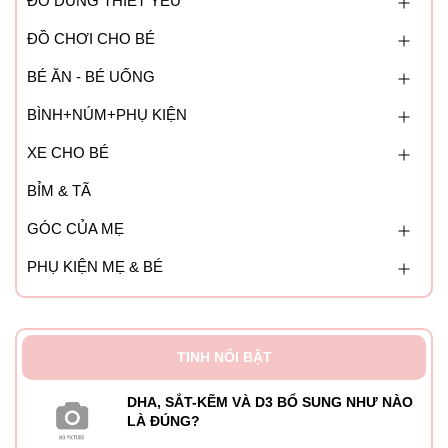
ĐỒ DÙNG THIẾT YẾU
ĐỘ TUỔI SỬ DỤNG: Dành cho trẻ trên 1 tuổi
ĐỒ CHƠI CHO BÉ
BÉ ĂN - BÉ UỐNG
HẠN SỬ DỤNG: 8 tháng
BÌNH+NÚM+PHỤ KIỆN
XE CHO BÉ
BỈM & TÃ
GÓC CỦA MẸ
PHỤ KIỆN MẸ & BÉ
TINH NỔI BẬT
DHA, SẮT-KẼM VÀ D3 BỔ SUNG NHƯ NÀO
LÀ ĐÚNG?