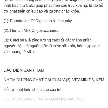
trình hấp thu Calci giúp phát triển cấu trúc xương, từ đó hỗ
trợ phát triển chiều cao và xương chắc khỏe.
(1): Foundation Of Digestion & Immunity
(2): Human Milk Oligosaccharide
(3): Calci sữa là tổng lượng calci từ các thành phần
nguyên liệu có nguồn gốc từ sữa: sữa bột, hỗn hợp calci
và khoáng từ sữa.
ĐẶC ĐIỂM SẢN PHẨM
NHÓM DƯỠNG CHẤT CALCI SỮA(3), VITAMIN D3, KẼM
Hỗ trợ phát triển chiều cao của trẻ.
NHÓM DƯỠNG CHẤT VITAMIN K2, MAGNESI,
PHOSPHO