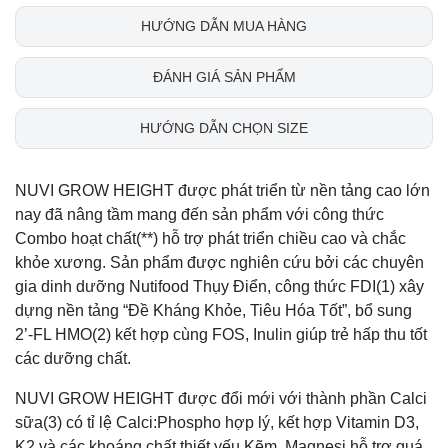
HƯỚNG DẪN MUA HÀNG
ĐÁNH GIÁ SẢN PHẨM
HƯỚNG DẪN CHỌN SIZE
NUVI GROW HEIGHT được phát triển từ nền tảng cao lớn
nay đã nâng tầm mang đến sản phẩm với công thức
Combo hoạt chất(**) hỗ trợ phát triển chiều cao và chắc
khỏe xương. Sản phẩm được nghiên cứu bởi các chuyên
gia dinh dưỡng Nutifood Thụy Điển, công thức FDI(1) xây
dựng nền tảng “Đề Kháng Khỏe, Tiêu Hóa Tốt”, bổ sung
2’-FL HMO(2) kết hợp cùng FOS, Inulin giúp trẻ hấp thu tốt
các dưỡng chất.
NUVI GROW HEIGHT được đổi mới với thành phần Calci
sữa(3) có tỉ lệ Calci:Phospho hợp lý, kết hợp Vitamin D3,
K2 và các khoáng chất thiết yếu Kẽm, Magnesi hỗ trợ quá