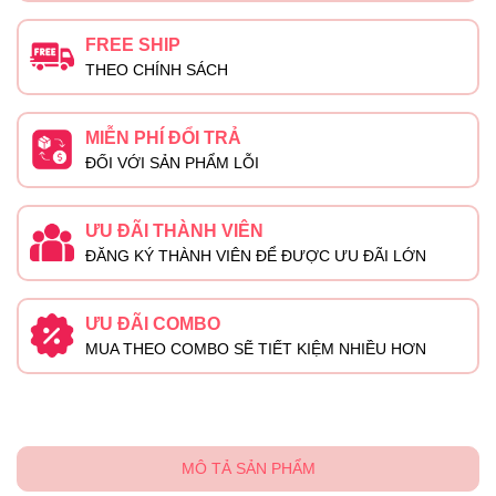
FREE SHIP
THEO CHÍNH SÁCH
MIỄN PHÍ ĐỔI TRẢ
ĐỐI VỚI SẢN PHẨM LỖI
ƯU ĐÃI THÀNH VIÊN
ĐĂNG KÝ THÀNH VIÊN ĐỂ ĐƯỢC ƯU ĐÃI LỚN
ƯU ĐÃI COMBO
MUA THEO COMBO SẼ TIẾT KIỆM NHIỀU HƠN
MÔ TẢ SẢN PHẨM