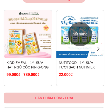
hết hàng
KIDDIEMEAL - 1Y+SỮA
NUTIFOOD - 1Y+SỮA
HẠT NGŨ CỐC PINKFONG
TƯƠI SẠCH NUTIMILK
99.000₫
-
789.000₫
22.000₫
SẢN PHẨM CÙNG LOẠI