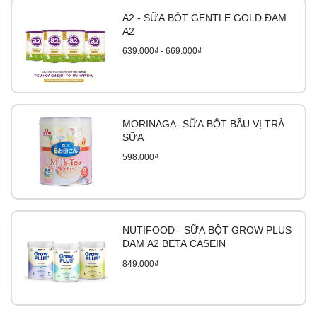
A2 - SỮA BỘT GENTLE GOLD ĐẠM
A2
639.000₫ - 669.000₫
MORINAGA- SỮA BỘT BẦU VỊ TRÀ
SỮA
598.000₫
NUTIFOOD - SỮA BỘT GROW PLUS
ĐẠM A2 BETA CASEIN
849.000₫