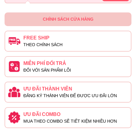
CHÍNH SÁCH CỬA HÀNG
FREE SHIP
THEO CHÍNH SÁCH
MIỄN PHÍ ĐỔI TRẢ
ĐỐI VỚI SẢN PHẨM LỖI
ƯU ĐÃI THÀNH VIÊN
ĐĂNG KÝ THÀNH VIÊN ĐỂ ĐƯỢC ƯU ĐÃI LỚN
ƯU ĐÃI COMBO
MUA THEO COMBO SẼ TIẾT KIỆM NHIỀU HƠN