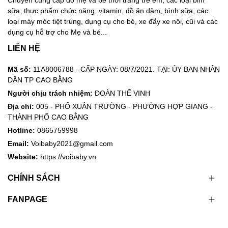
Chuyên cung cấp đồ mẹ và bé thời trang trẻ em, các loại bỉm
sữa, thực phẩm chức năng, vitamin, đồ ăn dặm, bình sữa, các
loại máy móc tiệt trùng, dụng cụ cho bé, xe đẩy xe nôi, cũi và các
dụng cụ hỗ trợ cho Mẹ và bé...
LIÊN HỆ
Mã số:
11A8006788 - CẤP NGÀY: 08/7/2021. TẠI: ỦY BAN NHÂN
DÂN TP CAO BẰNG
Người chịu trách nhiệm:
ĐOÀN THẾ VINH
Địa chỉ:
005 - PHỐ XUÂN TRƯỜNG - PHƯỜNG HỢP GIANG -
THÀNH PHỐ CAO BẰNG
Hotline:
0865759998
Email:
Voibaby2021@gmail.com
Website:
https://voibaby.vn
CHÍNH SÁCH
FANPAGE