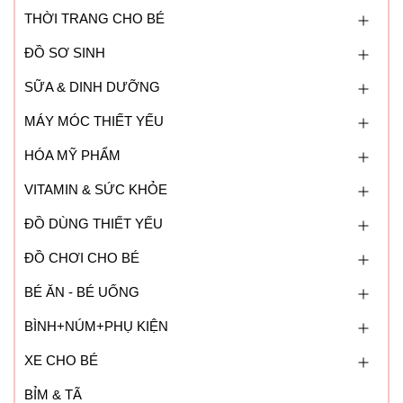
THỜI TRANG CHO BÉ
ĐỒ SƠ SINH
SỮA & DINH DƯỠNG
MÁY MÓC THIẾT YẾU
HÓA MỸ PHẨM
VITAMIN & SỨC KHỎE
ĐỒ DÙNG THIẾT YẾU
ĐỒ CHƠI CHO BÉ
BÉ ĂN - BÉ UỐNG
BÌNH+NÚM+PHỤ KIỆN
XE CHO BÉ
BỈM & TÃ