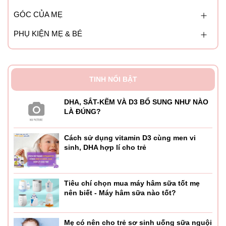
GÓC CỦA MẸ
PHỤ KIỆN MẸ & BÉ
TINH NỔI BẬT
DHA, SẮT-KẼM VÀ D3 BỔ SUNG NHƯ NÀO
LÀ ĐÚNG?
Cách sử dụng vitamin D3 cùng men vi
sinh, DHA hợp lí cho trẻ
Tiêu chí chọn mua máy hâm sữa tốt mẹ
nên biết - Máy hâm sữa nào tốt?
Mẹ có nên cho trẻ sơ sinh uống sữa nguội