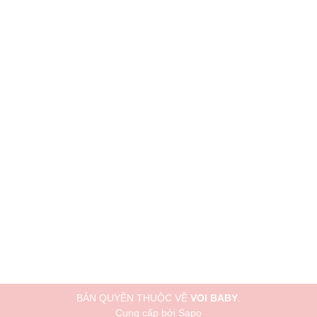
BẢN QUYỀN THUỘC VỀ
VOI BABY
.
Cung cấp bởi
Sapo