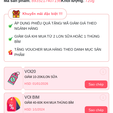
Mã sản phẩm:
8935217407156
Khối lượng:
720g
Khuyến mãi đặc biệt !!!
ÁP DỤNG PHIẾU QUÀ TẶNG/ MÃ GIẢM GIÁ THEO
NGÀNH HÀNG
GIẢM GIÁ KHI MUA TỪ 2 LON SỮA HOẶC 1 THÙNG
BỈM
TẶNG VOUCHER MUA HÀNG THEO DANH MỤC SẢN
PHẨM
VOI20
GIẢM 10-20K/LON SỮA
HSD: 01/01/2026
Sao chép
VOI BIM
GIẢM 40-60K KHI MUA THÙNG BỈM
HSD: 1/1/2024
Sao chép