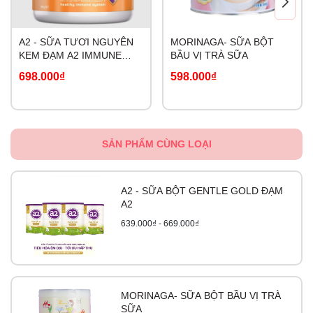
A2 - SỮA TƯƠI NGUYÊN
MORINAGA- SỮA BỘT
KEM ĐẠM A2 IMMUNE
BẦU VỊ TRÀ SỮA
LACTOFERRIN
698.000₫
598.000₫
SẢN PHẨM CÙNG LOẠI
A2 - SỮA BỘT GENTLE GOLD ĐẠM
A2
639.000₫ - 669.000₫
MORINAGA- SỮA BỘT BẦU VỊ TRÀ
SỮA