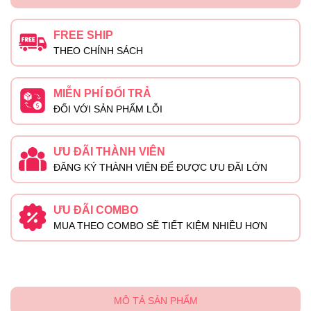
FREE SHIP
THEO CHÍNH SÁCH
MIỄN PHÍ ĐỔI TRẢ
ĐỐI VỚI SẢN PHẨM LỖI
ƯU ĐÃI THÀNH VIÊN
ĐĂNG KÝ THÀNH VIÊN ĐỂ ĐƯỢC ƯU ĐÃI LỚN
ƯU ĐÃI COMBO
MUA THEO COMBO SẼ TIẾT KIỆM NHIỀU HƠN
MÔ TẢ SẢN PHẨM