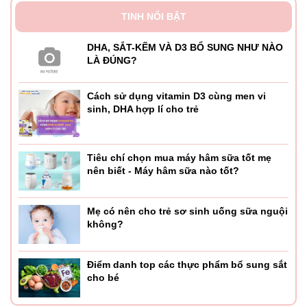
TINH NỔI BẬT
DHA, SẮT-KẼM VÀ D3 BỔ SUNG NHƯ NÀO
LÀ ĐÚNG?
Cách sử dụng vitamin D3 cùng men vi
sinh, DHA hợp lí cho trẻ
Tiêu chí chọn mua máy hâm sữa tốt mẹ
nên biết - Máy hâm sữa nào tốt?
Mẹ có nên cho trẻ sơ sinh uống sữa nguội
không?
Điểm danh top các thực phẩm bổ sung sắt
cho bé