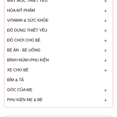
MÁY MÓC THIẾT YẾU
HÓA MỸ PHẨM
VITAMIN & SỨC KHỎE
ĐỒ DÙNG THIẾT YẾU
ĐỒ CHƠI CHO BÉ
BÉ ĂN - BÉ UỐNG
BÌNH+NÚM+PHỤ KIỆN
XE CHO BÉ
BỈM & TÃ
GÓC CỦA MẸ
PHỤ KIỆN MẸ & BÉ