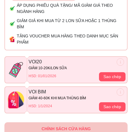
ÁP DỤNG PHIẾU QUÀ TẶNG/ MÃ GIẢM GIÁ THEO
NGÀNH HÀNG
GIẢM GIÁ KHI MUA TỪ 2 LON SỮA HOẶC 1 THÙNG
BỈM
TẶNG VOUCHER MUA HÀNG THEO DANH MỤC SẢN
PHẨM
VOI20
GIẢM 10-20K/LON SỮA
HSD: 01/01/2026
Sao chép
VOI BIM
GIẢM 40-60K KHI MUA THÙNG BỈM
HSD: 1/1/2024
Sao chép
CHÍNH SÁCH CỬA HÀNG