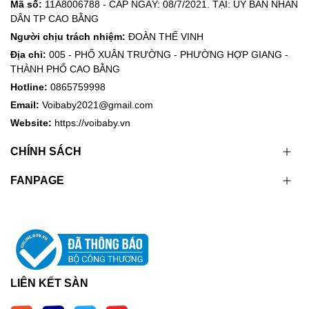
Mã số:
11A8006788 - CẤP NGÀY: 08/7/2021. TẠI: ỦY BAN NHÂN
DÂN TP CAO BẰNG
Người chịu trách nhiệm:
ĐOÀN THẾ VINH
Địa chỉ:
005 - PHỐ XUÂN TRƯỜNG - PHƯỜNG HỢP GIANG -
THÀNH PHỐ CAO BẰNG
Hotline:
0865759998
Email:
Voibaby2021@gmail.com
Website:
https://voibaby.vn
CHÍNH SÁCH
FANPAGE
LIÊN KẾT SÀN