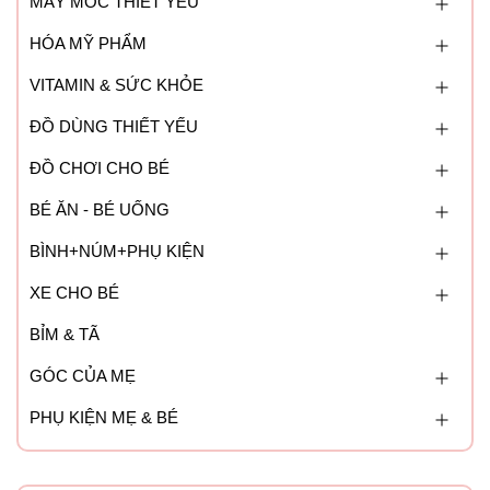
MÁY MÓC THIẾT YẾU
HÓA MỸ PHẨM
VITAMIN & SỨC KHỎE
ĐỒ DÙNG THIẾT YẾU
ĐỒ CHƠI CHO BÉ
BÉ ĂN - BÉ UỐNG
BÌNH+NÚM+PHỤ KIỆN
XE CHO BÉ
BỈM & TÃ
GÓC CỦA MẸ
PHỤ KIỆN MẸ & BÉ