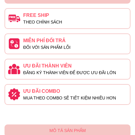
FREE SHIP
THEO CHÍNH SÁCH
MIỄN PHÍ ĐỔI TRẢ
ĐỐI VỚI SẢN PHẨM LỖI
ƯU ĐÃI THÀNH VIÊN
ĐĂNG KÝ THÀNH VIÊN ĐỂ ĐƯỢC ƯU ĐÃI LỚN
ƯU ĐÃI COMBO
MUA THEO COMBO SẼ TIẾT KIỆM NHIỀU HƠN
MÔ TẢ SẢN PHẨM