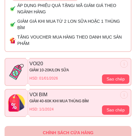
ÁP DỤNG PHIẾU QUÀ TẶNG/ MÃ GIẢM GIÁ THEO
NGÀNH HÀNG
GIẢM GIÁ KHI MUA TỪ 2 LON SỮA HOẶC 1 THÙNG
BỈM
TẶNG VOUCHER MUA HÀNG THEO DANH MỤC SẢN
PHẨM
VOI20
GIẢM 10-20K/LON SỮA
HSD: 01/01/2026
Sao chép
VOI BIM
GIẢM 40-60K KHI MUA THÙNG BỈM
HSD: 1/1/2024
Sao chép
CHÍNH SÁCH CỬA HÀNG