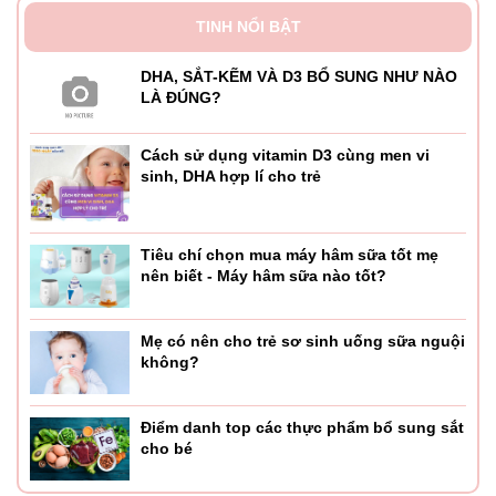
TINH NỔI BẬT
DHA, SẮT-KẼM VÀ D3 BỔ SUNG NHƯ NÀO
LÀ ĐÚNG?
Cách sử dụng vitamin D3 cùng men vi
sinh, DHA hợp lí cho trẻ
Tiêu chí chọn mua máy hâm sữa tốt mẹ
nên biết - Máy hâm sữa nào tốt?
Mẹ có nên cho trẻ sơ sinh uống sữa nguội
không?
Điểm danh top các thực phẩm bổ sung sắt
cho bé