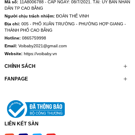
Mã số:
11A8006788 - CẤP NGÀY: 08/7/2021. TẠI: ỦY BAN NHÂN
DÂN TP CAO BẰNG
Người chịu trách nhiệm:
ĐOÀN THẾ VINH
Địa chỉ:
005 - PHỐ XUÂN TRƯỜNG - PHƯỜNG HỢP GIANG -
THÀNH PHỐ CAO BẰNG
Hotline:
0865759998
Email:
Voibaby2021@gmail.com
Website:
https://voibaby.vn
CHÍNH SÁCH
FANPAGE
LIÊN KẾT SÀN