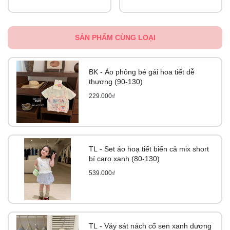
SẢN PHẨM CÙNG LOẠI
BK - Áo phông bé gái hoa tiết dễ
thương (90-130)
229.000₫
TL - Set áo hoạ tiết biển cả mix short
bí caro xanh (80-130)
539.000₫
TL - Váy sát nách cổ sen xanh dương