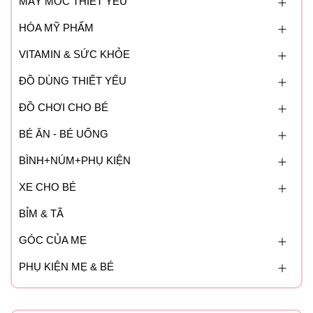
MÁY MÓC THIẾT YẾU
HÓA MỸ PHẨM
VITAMIN & SỨC KHỎE
ĐỒ DÙNG THIẾT YẾU
ĐỒ CHƠI CHO BÉ
BÉ ĂN - BÉ UỐNG
BÌNH+NÚM+PHỤ KIỆN
XE CHO BÉ
BỈM & TÃ
GÓC CỦA MẸ
PHỤ KIỆN MẸ & BÉ