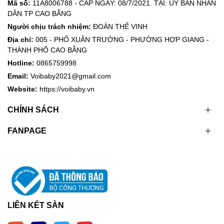
Mã số:
11A8006788 - CẤP NGÀY: 08/7/2021. TẠI: ỦY BAN NHÂN
DÂN TP CAO BẰNG
Người chịu trách nhiệm:
ĐOÀN THẾ VINH
Địa chỉ:
005 - PHỐ XUÂN TRƯỜNG - PHƯỜNG HỢP GIANG -
THÀNH PHỐ CAO BẰNG
Hotline:
0865759998
Email:
Voibaby2021@gmail.com
Website:
https://voibaby.vn
CHÍNH SÁCH
FANPAGE
LIÊN KẾT SÀN