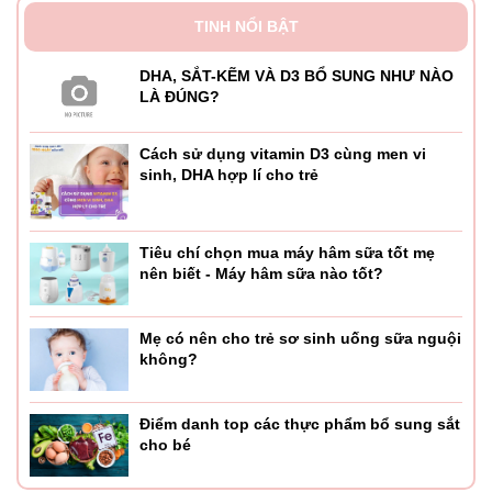
TINH NỔI BẬT
DHA, SẮT-KẼM VÀ D3 BỔ SUNG NHƯ NÀO
LÀ ĐÚNG?
Cách sử dụng vitamin D3 cùng men vi
sinh, DHA hợp lí cho trẻ
Tiêu chí chọn mua máy hâm sữa tốt mẹ
nên biết - Máy hâm sữa nào tốt?
Mẹ có nên cho trẻ sơ sinh uống sữa nguội
không?
Điểm danh top các thực phẩm bổ sung sắt
cho bé