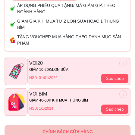
ÁP DỤNG PHIẾU QUÀ TẶNG/ MÃ GIẢM GIÁ THEO
NGÀNH HÀNG
GIẢM GIÁ KHI MUA TỪ 2 LON SỮA HOẶC 1 THÙNG
BỈM
TẶNG VOUCHER MUA HÀNG THEO DANH MỤC SẢN
PHẨM
VOI20
GIẢM 10-20K/LON SỮA
HSD: 01/01/2026
Sao chép
VOI BIM
GIẢM 40-60K KHI MUA THÙNG BỈM
HSD: 1/1/2024
Sao chép
CHÍNH SÁCH CỬA HÀNG