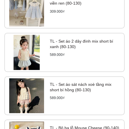
viền ren (80-130)
309.000₫
TL - Set áo 2 dây đính mix short bí
xanh (80-130)
589.000₫
TL - Set áo sát nách xoè tầng mix
short bí hồng (80-130)
589.000₫
TL - Bộ ba lỗ Mouse Cheese (90-140)