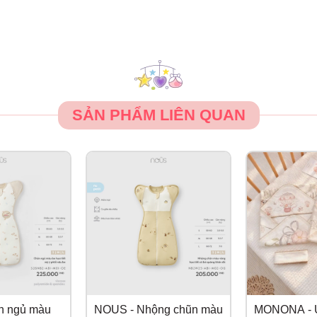
SẢN PHẨM LIÊN QUAN
n ngủ màu
NOUS - Nhộng chũn màu
MONONA -