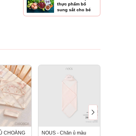
thực phẩm bổ
sung sắt cho bé
 Ủ CHOÀNG
NOUS - Chăn ủ màu
HONEE - S