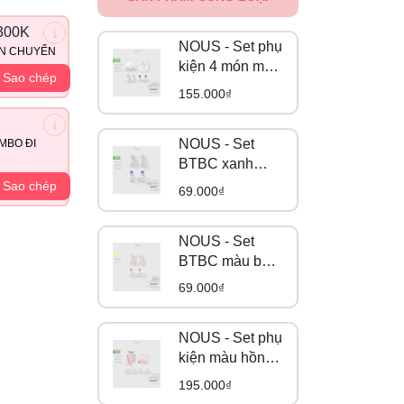
300K
NOUS - Set phụ
ẬN CHUYỂN
kiện 4 món màu
Sao chép
trắng phối xanh
155.000₫
da trời NB
NOUS - Set
MBO ĐI
BTBC xanh
biển hoạ tiết táo
Sao chép
69.000₫
NB
NOUS - Set
BTBC màu be
in họa tiết gấu
69.000₫
hồng NB
NOUS - Set phụ
kiện màu hồng
NB
195.000₫