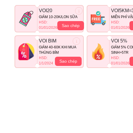
VOI20
VOI5KM=
GIẢM 10-20K/LON SỮA
MIỄN PHÍ V
HSD:
HSD:
Sao chép
01/01/2026
01/01/2026
VOI BIM
VOI 5%
GIẢM 40-60K KHI MUA
GIẢM 5% CO
THÙNG BỈM
SINH>5TR
HSD:
HSD:
Sao chép
1/1/2024
01/01/2026