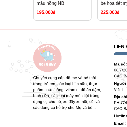
màu hồng NB
be họa tiết m
be S
195.000₫
225.000₫
LIÊN 
Mã số
08/7/2
CAO B
Chuyên cung cấp đồ mẹ và bé thời
Người 
trang trẻ em, các loại bỉm sữa, thực
VINH
phẩm chức năng, vitamin, đồ ăn dặm,
bình sữa, các loại máy móc tiệt trùng,
Địa ch
dụng cụ cho bé, xe đẩy xe nôi, cũi và
PHƯỜN
các dụng cụ hỗ trợ cho Mẹ và bé...
CAO B
Hotlin
Email: