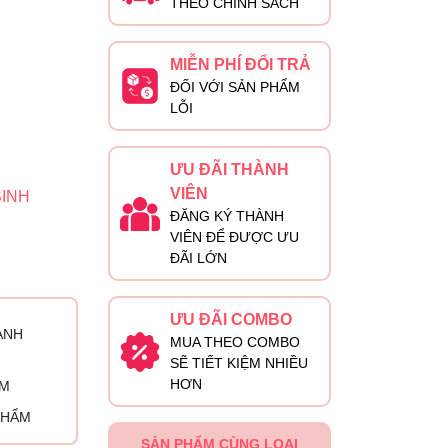
THEO CHÍNH SÁCH
MIỄN PHÍ ĐỔI TRẢ
ĐỐI VỚI SẢN PHẨM
LỖI
ƯU ĐÃI THÀNH
VIÊN
SINH
ĐĂNG KÝ THÀNH
VIÊN ĐỂ ĐƯỢC ƯU
ĐÃI LỚN
ƯU ĐÃI COMBO
ÀNH
MUA THEO COMBO
SẼ TIẾT KIỆM NHIỀU
HƠN
ỈM
PHẨM
SẢN PHẨM CÙNG LOẠI