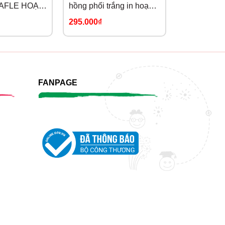
AFLE HOẠ
hồng phối trắng in hoạ
TAY CHÂN 
CH
tiết
295.000₫
109.000₫
FANPAGE