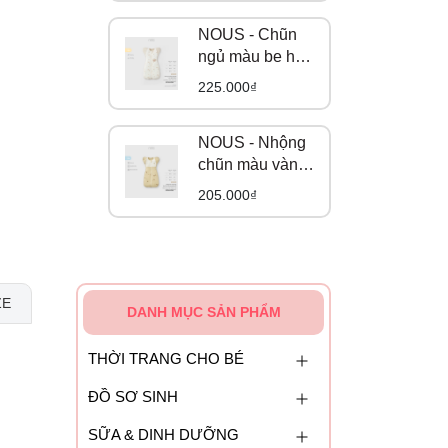
NOUS - Chũn
ngủ màu be họa
tiết mỳ ý phối
225.000₫
nâu be S
NOUS - Nhộng
chũn màu vàng
họa tiết cô bé
205.000₫
quàng khăn đỏ
S
ZE
DANH MỤC SẢN PHẨM
THỜI TRANG CHO BÉ
ĐỒ SƠ SINH
SỮA & DINH DƯỠNG