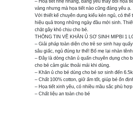
– Hoạ tiết nhẹ nhàng, đáng yêu thay đổi họa ti
vàng nhưng mà họa tiết nào cũng đáng yêu ạ.
Với thiết kế chuyên dụng kiểu kén ngủ, có thể 
hiệu quả trong những ngày đầu mới sinh. Thiế
chặt gây khó chịu cho bé.
THÔNG TIN VỀ KHĂN Ủ SƠ SINH MIPBI 1 L
– Giải pháp toàn diện cho trẻ sơ sinh hay quấy
sâu giấc, ngủ đúng tư thế! Bố mẹ lại nhàn tênh
– Đây là dòng chăn ủ quấn chuyên dụng cho bé
cho bé cảm giác thoải mái khi dùng.
– Khăn ủ cho bé dùng cho bé sơ sinh đến 6.5
– Chất 100% cotton, giữ ấm tốt, giúp bé ổn định
– Họa tiết xinh yêu, có nhiều mầu sắc phù hợp 
– Chất liệu an toàn cho bé