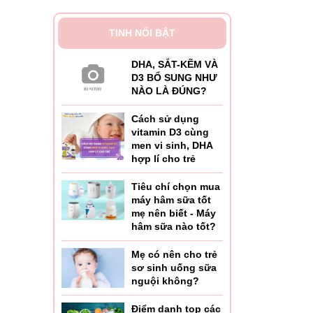
TINH NỔI BẬT
DHA, SẮT-KẼM VÀ
D3 BỔ SUNG NHƯ
NÀO LÀ ĐÚNG?
Cách sử dụng
vitamin D3 cùng
men vi sinh, DHA
hợp lí cho trẻ
Tiêu chí chọn mua
máy hâm sữa tốt
mẹ nên biết - Máy
hâm sữa nào tốt?
Mẹ có nên cho trẻ
sơ sinh uống sữa
nguội không?
Điểm danh top các