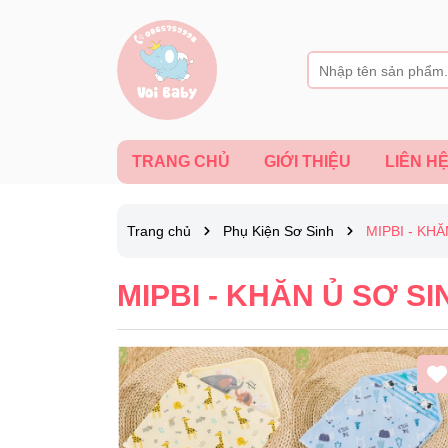
TRANG CHỦ
GIỚI THIỆU
LIÊN H
Trang chủ
Phụ Kiện Sơ Sinh
MIPBI - KHĂ
MIPBI - KHĂN Ủ SƠ SI