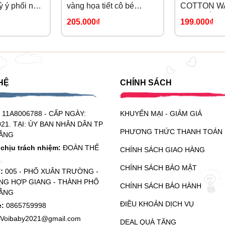
ỳ ý phối nâu
vàng họa tiết cô bé
COTTON W
quàng khăn đỏ S
TIẾT CỔ TÍ
205.000₫
199.000₫
HỆ
CHÍNH SÁCH
:
11A8006788 - CẤP NGÀY:
KHUYẾN MẠI - GIẢM GIÁ
021. TẠI: ỦY BAN NHÂN DÂN TP
PHƯƠNG THỨC THANH TOÁN
ẰNG
chịu trách nhiệm:
ĐOÀN THẾ
CHÍNH SÁCH GIAO HÀNG
CHÍNH SÁCH BẢO MẬT
ỉ:
005 - PHỐ XUÂN TRƯỜNG -
G HỢP GIANG - THÀNH PHỐ
CHÍNH SÁCH BẢO HÀNH
ẰNG
ĐIỀU KHOẢN DỊCH VỤ
e:
0865759998
Voibaby2021@gmail.com
DEAL QUÀ TẶNG