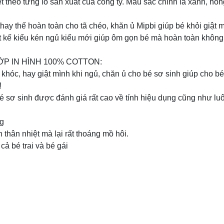
ết theo từng lô sản xuất của công ty. Màu sắc chính là xanh, hồn
thay thế hoàn toàn cho tã chéo, khăn ủ Mipbi giúp bé khỏi giật m
t kế kiểu kén ngủ kiểu mới giúp ôm gọn bé mà hoàn toàn không
ỚP IN HÌNH 100% COTTON:
 khóc, hay giật mình khi ngủ, chăn ủ cho bé sơ sinh giúp cho b
!
 sơ sinh được đánh giá rất cao về tính hiệu dụng cũng như luô
kg
 thân nhiệt mà lại rất thoáng mồ hôi.
cả bé trai và bé gái