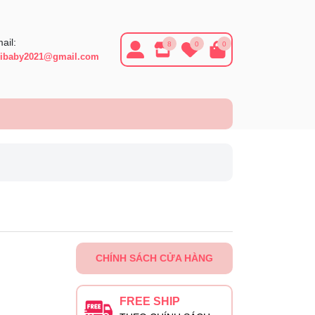
ail:
8
0
0
ibaby2021@gmail.com
CHÍNH SÁCH CỬA HÀNG
FREE SHIP