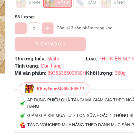
XANH
HỒNG
XÁM
VÀNG
Mã giảm giá:
Số lượng:
Ngày hết hạn:
-
+
Còn lại 3 sản phẩm trong kho
Điều kiện:
THÊM VÀO GIỎ
Thương hiệu:
Mipbi
Loại:
PHỤ KIỆN SƠ 
Tình trạng:
Còn hàng
Mã sản phẩm:
8935336500530H
Khối lượng:
350g
Khuyến mãi đặc biệt !!!
ÁP DỤNG PHIẾU QUÀ TẶNG/ MÃ GIẢM GIÁ THEO NG
HÀNG
GIẢM GIÁ KHI MUA TỪ 2 LON SỮA HOẶC 1 THÙNG B
TẶNG VOUCHER MUA HÀNG THEO DANH MỤC SẢN 