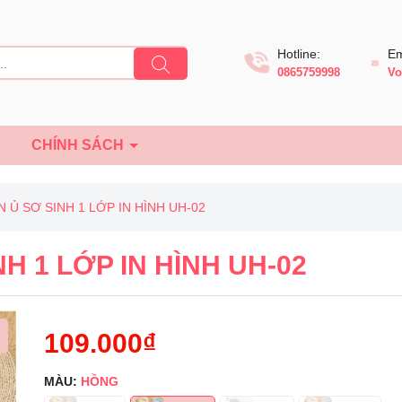
Hotline:
Em
0865759998
Vo
Ệ
CHÍNH SÁCH
N Ủ SƠ SINH 1 LỚP IN HÌNH UH-02
NH 1 LỚP IN HÌNH UH-02
109.000₫
MÀU:
HỒNG