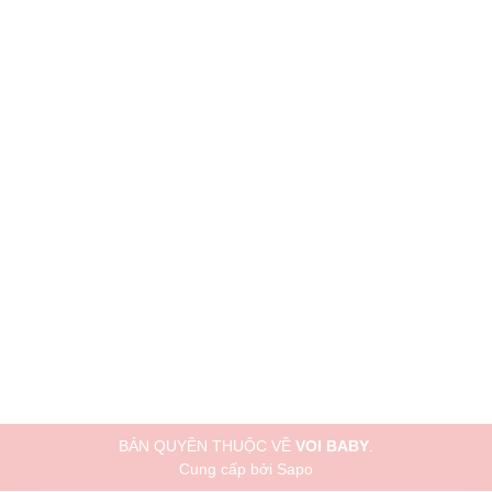
BẢN QUYỀN THUỘC VỀ
VOI BABY
.
Cung cấp bởi
Sapo