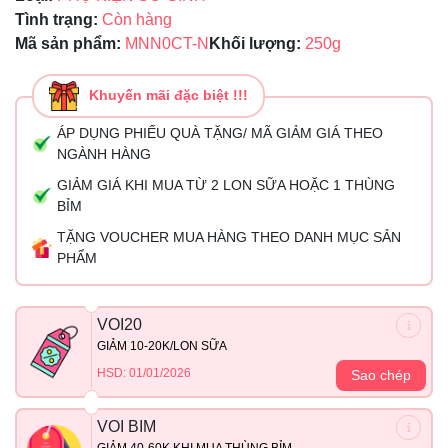
Tình trạng:
Còn hàng
Mã sản phẩm:
MNN0CT-N
Khối lượng:
250g
Khuyến mãi đặc biệt !!!
ÁP DỤNG PHIẾU QUÀ TẶNG/ MÃ GIẢM GIÁ THEO
NGÀNH HÀNG
GIẢM GIÁ KHI MUA TỪ 2 LON SỮA HOẶC 1 THÙNG
BỈM
TẶNG VOUCHER MUA HÀNG THEO DANH MỤC SẢN
PHẨM
VOI20
GIẢM 10-20K/LON SỮA
HSD: 01/01/2026
Sao chép
VOI BIM
GIẢM 40-60K KHI MUA THÙNG BỈM