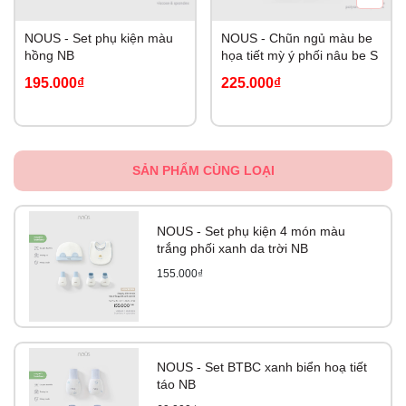
NOUS - Set phụ kiện màu
NOUS - Chũn ngủ màu be
hồng NB
họa tiết mỳ ý phối nâu be S
195.000₫
225.000₫
SẢN PHẨM CÙNG LOẠI
NOUS - Set phụ kiện 4 món màu
trắng phối xanh da trời NB
155.000₫
NOUS - Set BTBC xanh biển hoạ tiết
táo NB