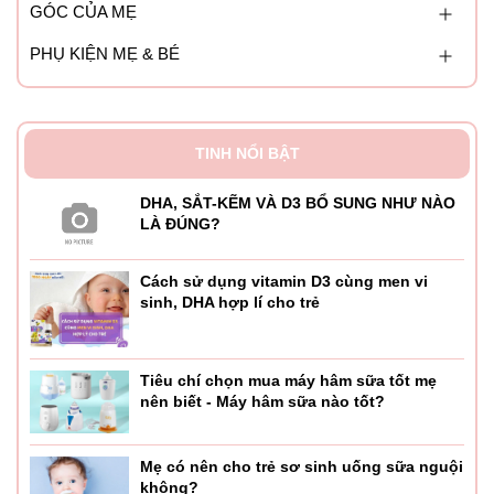
GÓC CỦA MẸ
PHỤ KIỆN MẸ & BÉ
TINH NỔI BẬT
DHA, SẮT-KẼM VÀ D3 BỔ SUNG NHƯ NÀO
LÀ ĐÚNG?
Cách sử dụng vitamin D3 cùng men vi
sinh, DHA hợp lí cho trẻ
Tiêu chí chọn mua máy hâm sữa tốt mẹ
nên biết - Máy hâm sữa nào tốt?
Mẹ có nên cho trẻ sơ sinh uống sữa nguội
không?