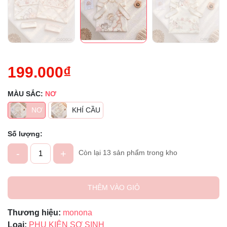
199.000₫
MÀU SẮC:
NƠ
NƠ
KHÍ CẦU
Số lượng:
-
+
Còn lại 13 sản phẩm trong kho
THÊM VÀO GIỎ
Thương hiệu:
monona
Loại:
PHỤ KIỆN SƠ SINH