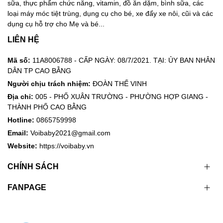
sữa, thực phẩm chức năng, vitamin, đồ ăn dặm, bình sữa, các
loại máy móc tiệt trùng, dụng cụ cho bé, xe đẩy xe nôi, cũi và các
dụng cụ hỗ trợ cho Mẹ và bé...
LIÊN HỆ
Mã số:
11A8006788 - CẤP NGÀY: 08/7/2021. TẠI: ỦY BAN NHÂN
DÂN TP CAO BẰNG
Người chịu trách nhiệm:
ĐOÀN THẾ VINH
Địa chỉ:
005 - PHỐ XUÂN TRƯỜNG - PHƯỜNG HỢP GIANG -
THÀNH PHỐ CAO BẰNG
Hotline:
0865759998
Email:
Voibaby2021@gmail.com
Website:
https://voibaby.vn
CHÍNH SÁCH
FANPAGE