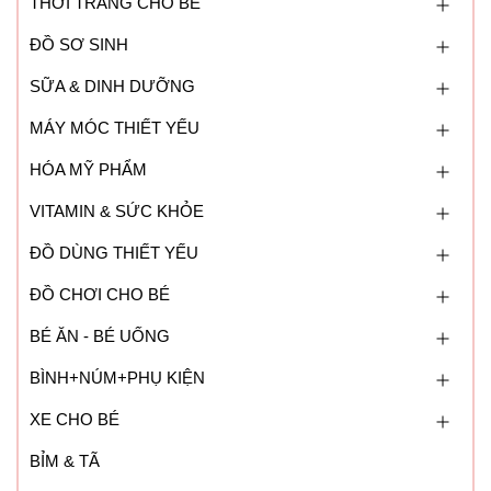
THỜI TRANG CHO BÉ
ĐỒ SƠ SINH
SỮA & DINH DƯỠNG
MÁY MÓC THIẾT YẾU
HÓA MỸ PHẨM
VITAMIN & SỨC KHỎE
ĐỒ DÙNG THIẾT YẾU
ĐỒ CHƠI CHO BÉ
BÉ ĂN - BÉ UỐNG
BÌNH+NÚM+PHỤ KIỆN
XE CHO BÉ
BỈM & TÃ