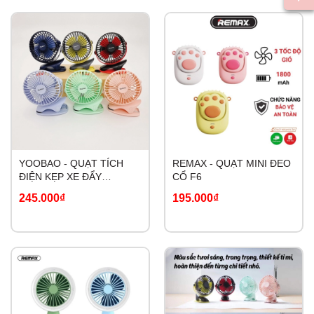
YOOBAO - QUẠT TÍCH
REMAX - QUẠT MINI ĐEO
ĐIỆN KẸP XE ĐẨY
CỔ F6
6400MAH - F04
245.000₫
195.000₫