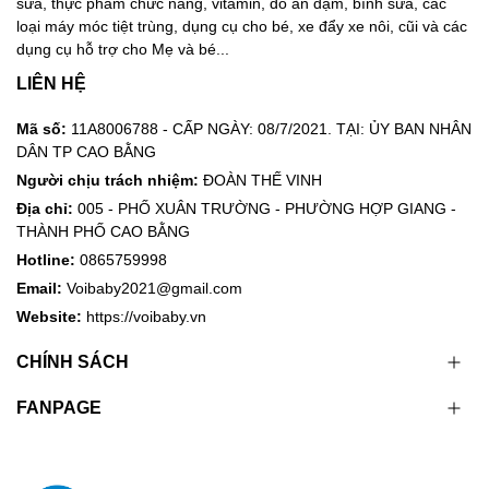
sữa, thực phẩm chức năng, vitamin, đồ ăn dặm, bình sữa, các
loại máy móc tiệt trùng, dụng cụ cho bé, xe đẩy xe nôi, cũi và các
dụng cụ hỗ trợ cho Mẹ và bé...
LIÊN HỆ
Mã số:
11A8006788 - CẤP NGÀY: 08/7/2021. TẠI: ỦY BAN NHÂN
DÂN TP CAO BẰNG
Người chịu trách nhiệm:
ĐOÀN THẾ VINH
Địa chỉ:
005 - PHỐ XUÂN TRƯỜNG - PHƯỜNG HỢP GIANG -
THÀNH PHỐ CAO BẰNG
Hotline:
0865759998
Email:
Voibaby2021@gmail.com
Website:
https://voibaby.vn
CHÍNH SÁCH
FANPAGE