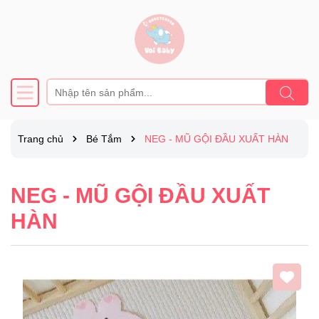
Trang chủ
Bé Tắm
NEG - MŨ GỘI ĐẦU XUẤT HÀN
NEG - MŨ GỘI ĐẦU XUẤT
HÀN