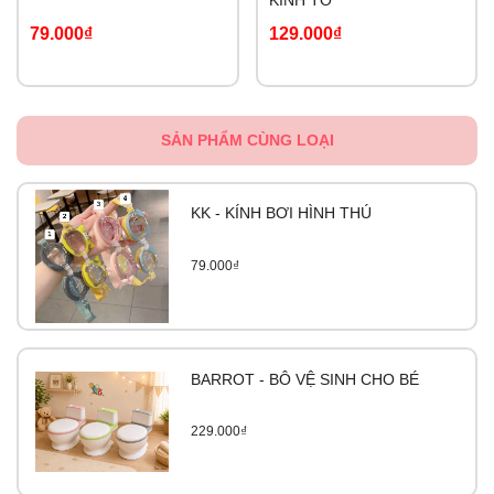
79.000₫
129.000₫
SẢN PHẨM CÙNG LOẠI
KK - KÍNH BƠI HÌNH THÚ
79.000₫
BARROT - BÔ VỆ SINH CHO BÉ
229.000₫