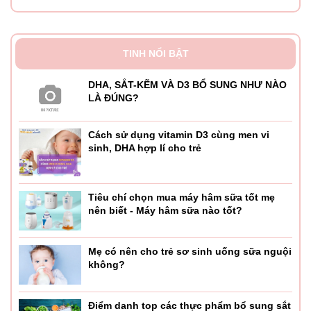
TINH NỔI BẬT
DHA, SẮT-KẼM VÀ D3 BỔ SUNG NHƯ NÀO
LÀ ĐÚNG?
Cách sử dụng vitamin D3 cùng men vi
sinh, DHA hợp lí cho trẻ
Tiêu chí chọn mua máy hâm sữa tốt mẹ
nên biết - Máy hâm sữa nào tốt?
Mẹ có nên cho trẻ sơ sinh uống sữa nguội
không?
Điểm danh top các thực phẩm bổ sung sắt