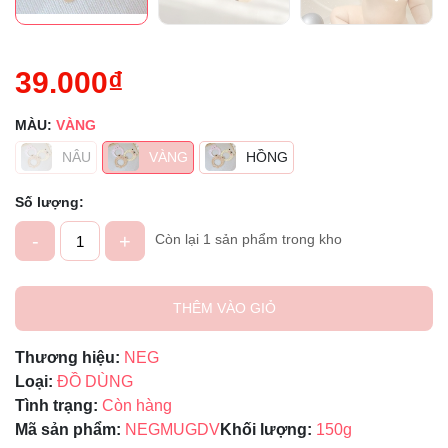
39.000₫
MÀU:
VÀNG
NÂU
VÀNG
HỒNG
Số lượng:
-
+
Còn lại 1 sản phẩm trong kho
THÊM VÀO GIỎ
Thương hiệu:
NEG
Loại:
ĐỒ DÙNG
Tình trạng:
Còn hàng
Mã sản phẩm:
NEGMUGDV
Khối lượng:
150g