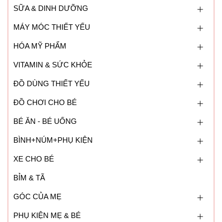
SỮA & DINH DƯỠNG
MÁY MÓC THIẾT YẾU
HÓA MỸ PHẨM
VITAMIN & SỨC KHỎE
ĐỒ DÙNG THIẾT YẾU
ĐỒ CHƠI CHO BÉ
BÉ ĂN - BÉ UỐNG
BÌNH+NÚM+PHỤ KIỆN
XE CHO BÉ
BỈM & TÃ
GÓC CỦA MẸ
PHỤ KIỆN MẸ & BÉ