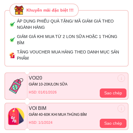
Khuyến mãi đặc biệt !!!
ÁP DỤNG PHIẾU QUÀ TẶNG/ MÃ GIẢM GIÁ THEO
NGÀNH HÀNG
GIẢM GIÁ KHI MUA TỪ 2 LON SỮA HOẶC 1 THÙNG
BỈM
TẶNG VOUCHER MUA HÀNG THEO DANH MỤC SẢN
PHẨM
VOI20
GIẢM 10-20K/LON SỮA
HSD: 01/01/2026
Sao chép
VOI BIM
GIẢM 40-60K KHI MUA THÙNG BỈM
HSD: 1/1/2024
Sao chép