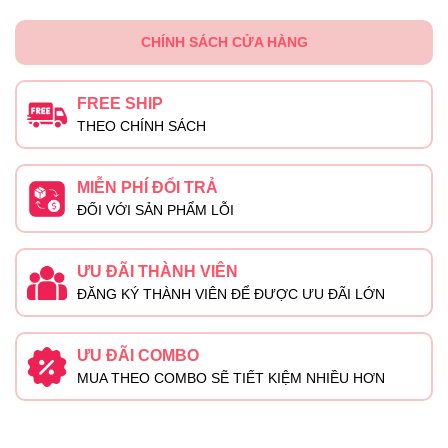
CHÍNH SÁCH CỬA HÀNG
FREE SHIP
THEO CHÍNH SÁCH
MIỄN PHÍ ĐỔI TRẢ
ĐỐI VỚI SẢN PHẨM LỖI
ƯU ĐÃI THÀNH VIÊN
ĐĂNG KÝ THÀNH VIÊN ĐỂ ĐƯỢC ƯU ĐÃI LỚN
ƯU ĐÃI COMBO
MUA THEO COMBO SẼ TIẾT KIỆM NHIỀU HƠN