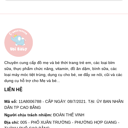
Chuyên cung cấp đồ mẹ và bé thời trang trẻ em, các loại bỉm
sữa, thực phẩm chức năng, vitamin, đồ ăn dặm, bình sữa, các
loại máy móc tiệt trùng, dụng cụ cho bé, xe đẩy xe nôi, cũi và các
dụng cụ hỗ trợ cho Mẹ và bé...
LIÊN HỆ
Mã số:
11A8006788 - CẤP NGÀY: 08/7/2021. TẠI: ỦY BAN NHÂN
DÂN TP CAO BẰNG
Người chịu trách nhiệm:
ĐOÀN THẾ VINH
Địa chỉ:
005 - PHỐ XUÂN TRƯỜNG - PHƯỜNG HỢP GIANG -