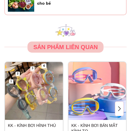
cho bé
SẢN PHẨM LIÊN QUAN
KK - KÍNH BƠI HÌNH THÚ
KK - KÍNH BƠI BẢN MẮT
KÍNH TO