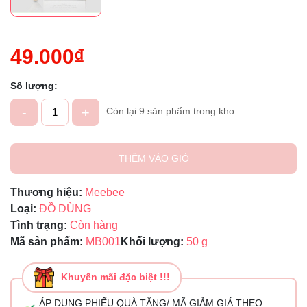
Ngày hết hạn:
49.000₫
Điều kiện:
Số lượng:
-
+
Còn lại 9 sản phẩm trong kho
THÊM VÀO GIỎ
Thương hiệu:
Meebee
Loại:
ĐỒ DÙNG
Tình trạng:
Còn hàng
Mã sản phẩm:
MB001
Khối lượng:
50 g
Khuyến mãi đặc biệt !!!
ÁP DỤNG PHIẾU QUÀ TẶNG/ MÃ GIẢM GIÁ THEO