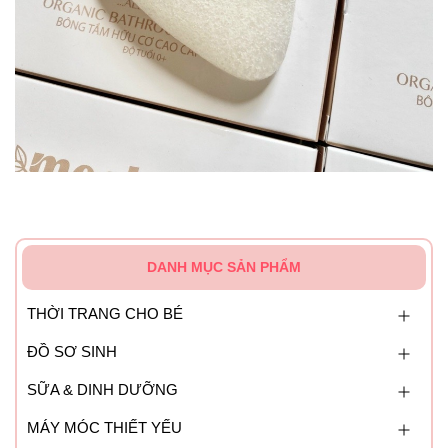
DANH MỤC SẢN PHẨM
THỜI TRANG CHO BÉ
ĐỒ SƠ SINH
SỮA & DINH DƯỠNG
MÁY MÓC THIẾT YẾU