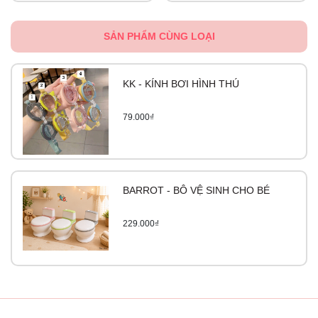
SẢN PHẨM CÙNG LOẠI
KK - KÍNH BƠI HÌNH THÚ
79.000₫
BARROT - BÔ VỆ SINH CHO BÉ
229.000₫