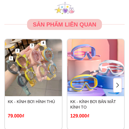
SẢN PHẨM LIÊN QUAN
KK - KÍNH BƠI HÌNH THÚ
KK - KÍNH BƠI BẢN MẮT
KÍNH TO
79.000₫
129.000₫