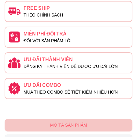
FREE SHIP
THEO CHÍNH SÁCH
MIỄN PHÍ ĐỔI TRẢ
ĐỐI VỚI SẢN PHẨM LỖI
ƯU ĐÃI THÀNH VIÊN
ĐĂNG KÝ THÀNH VIÊN ĐỂ ĐƯỢC ƯU ĐÃI LỚN
ƯU ĐÃI COMBO
MUA THEO COMBO SẼ TIẾT KIỆM NHIỀU HƠN
MÔ TẢ SẢN PHẨM