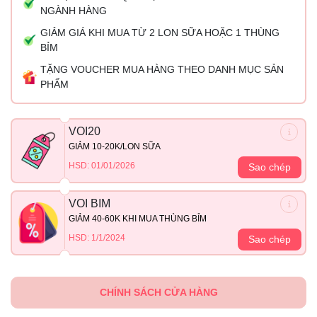
NGÀNH HÀNG
GIẢM GIÁ KHI MUA TỪ 2 LON SỮA HOẶC 1 THÙNG
BỈM
TẶNG VOUCHER MUA HÀNG THEO DANH MỤC SẢN
PHẨM
VOI20
GIẢM 10-20K/LON SỮA
HSD: 01/01/2026
Sao chép
VOI BIM
GIẢM 40-60K KHI MUA THÙNG BỈM
HSD: 1/1/2024
Sao chép
CHÍNH SÁCH CỬA HÀNG