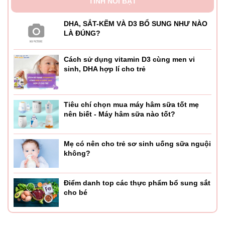
TINH NỔI BẬT
DHA, SẮT-KẼM VÀ D3 BỔ SUNG NHƯ NÀO
LÀ ĐÚNG?
Cách sử dụng vitamin D3 cùng men vi
sinh, DHA hợp lí cho trẻ
Tiêu chí chọn mua máy hâm sữa tốt mẹ
nên biết - Máy hâm sữa nào tốt?
Mẹ có nên cho trẻ sơ sinh uống sữa nguội
không?
Điểm danh top các thực phẩm bổ sung sắt
cho bé