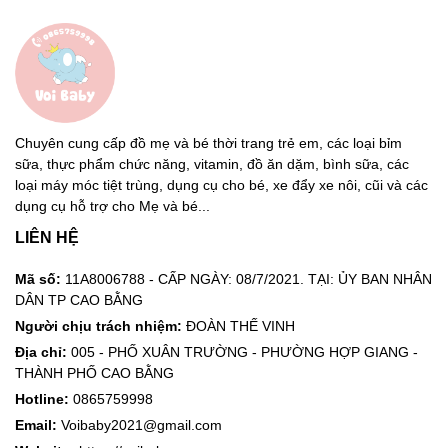
Chuyên cung cấp đồ mẹ và bé thời trang trẻ em, các loại bỉm
sữa, thực phẩm chức năng, vitamin, đồ ăn dặm, bình sữa, các
loại máy móc tiệt trùng, dụng cụ cho bé, xe đẩy xe nôi, cũi và các
dụng cụ hỗ trợ cho Mẹ và bé...
LIÊN HỆ
Mã số:
11A8006788 - CẤP NGÀY: 08/7/2021. TẠI: ỦY BAN NHÂN
DÂN TP CAO BẰNG
Người chịu trách nhiệm:
ĐOÀN THẾ VINH
Địa chỉ:
005 - PHỐ XUÂN TRƯỜNG - PHƯỜNG HỢP GIANG -
THÀNH PHỐ CAO BẰNG
Hotline:
0865759998
Email:
Voibaby2021@gmail.com