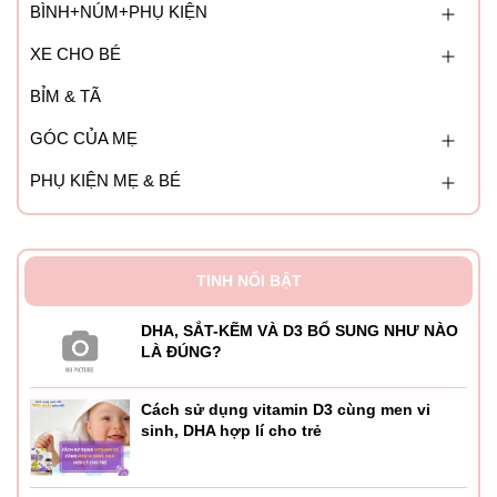
BÌNH+NÚM+PHỤ KIỆN
XE CHO BÉ
BỈM & TÃ
GÓC CỦA MẸ
PHỤ KIỆN MẸ & BÉ
TINH NỔI BẬT
DHA, SẮT-KẼM VÀ D3 BỔ SUNG NHƯ NÀO
LÀ ĐÚNG?
Cách sử dụng vitamin D3 cùng men vi
sinh, DHA hợp lí cho trẻ