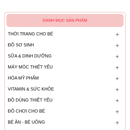
DANH MỤC SẢN PHẨM
THỜI TRANG CHO BÉ
ĐỒ SƠ SINH
SỮA & DINH DƯỠNG
MÁY MÓC THIẾT YẾU
HÓA MỸ PHẨM
VITAMIN & SỨC KHỎE
ĐỒ DÙNG THIẾT YẾU
ĐỒ CHƠI CHO BÉ
BÉ ĂN - BÉ UỐNG