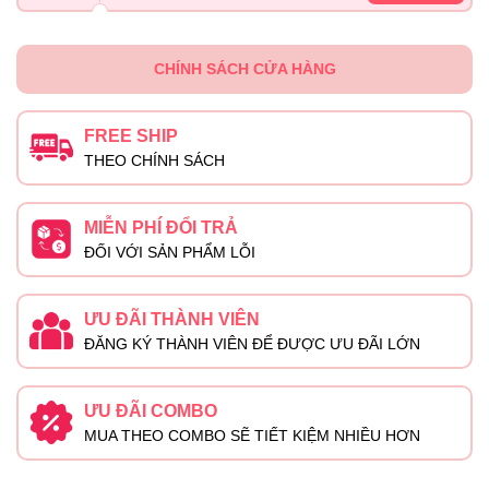
CHÍNH SÁCH CỬA HÀNG
FREE SHIP
THEO CHÍNH SÁCH
MIỄN PHÍ ĐỔI TRẢ
ĐỐI VỚI SẢN PHẨM LỖI
ƯU ĐÃI THÀNH VIÊN
ĐĂNG KÝ THÀNH VIÊN ĐỂ ĐƯỢC ƯU ĐÃI LỚN
ƯU ĐÃI COMBO
MUA THEO COMBO SẼ TIẾT KIỆM NHIỀU HƠN