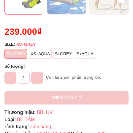
239.000₫
SIZE:
XS+GREY
XS+GREY
XS+AQUA
S+GREY
S+AQUA
Số lượng:
-
+
Còn lại 2 sản phẩm trong kho
THÊM VÀO GIỎ
Thương hiệu:
BBLUV
Loại:
BÉ TẮM
Tình trạng:
Còn hàng