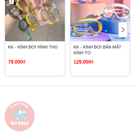
KK - KÍNH BƠI HÌNH THÚ
KK - KÍNH BƠI BẢN MẮT
KÍNH TO
79.000₫
129.000₫