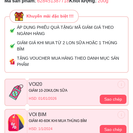
Mã sản phẩm:
628451387718
Khối lượng:
200g
Khuyến mãi đặc biệt !!!
ÁP DỤNG PHIẾU QUÀ TẶNG/ MÃ GIẢM GIÁ THEO
NGÀNH HÀNG
GIẢM GIÁ KHI MUA TỪ 2 LON SỮA HOẶC 1 THÙNG
BỈM
TẶNG VOUCHER MUA HÀNG THEO DANH MỤC SẢN
PHẨM
VOI20
GIẢM 10-20K/LON SỮA
HSD: 01/01/2026
Sao chép
VOI BIM
GIẢM 40-60K KHI MUA THÙNG BỈM
HSD: 1/1/2024
Sao chép