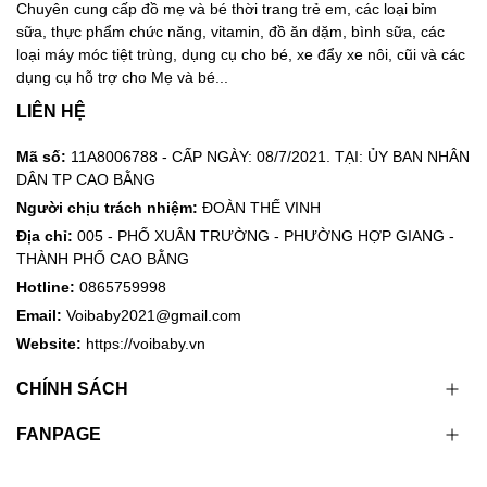
Chuyên cung cấp đồ mẹ và bé thời trang trẻ em, các loại bỉm
sữa, thực phẩm chức năng, vitamin, đồ ăn dặm, bình sữa, các
loại máy móc tiệt trùng, dụng cụ cho bé, xe đẩy xe nôi, cũi và các
dụng cụ hỗ trợ cho Mẹ và bé...
LIÊN HỆ
Mã số:
11A8006788 - CẤP NGÀY: 08/7/2021. TẠI: ỦY BAN NHÂN
DÂN TP CAO BẰNG
Người chịu trách nhiệm:
ĐOÀN THẾ VINH
Địa chỉ:
005 - PHỐ XUÂN TRƯỜNG - PHƯỜNG HỢP GIANG -
THÀNH PHỐ CAO BẰNG
Hotline:
0865759998
Email:
Voibaby2021@gmail.com
Website:
https://voibaby.vn
CHÍNH SÁCH
FANPAGE