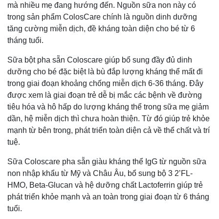
mà nhiều mẹ đang hướng đến. Nguồn sữa non này có
trong sản phẩm ColosCare chính là nguồn dinh dưỡng
tăng cường miễn dịch, đề kháng toàn diện cho bé từ 6
tháng tuổi.
Sữa bột pha sẵn Coloscare giúp bổ sung đầy đủ dinh
dưỡng cho bé đặc biệt là bù đắp lượng kháng thể mất đi
trong giai đoạn khoảng chống miễn dịch 6-36 tháng. Đây
được xem là giai đoạn trẻ dễ bị mắc các bệnh về đường
tiêu hóa và hô hấp do lượng kháng thể trong sữa mẹ giảm
dần, hệ miễn dịch thì chưa hoàn thiện. Từ đó giúp trẻ khỏe
mạnh từ bên trong, phát triển toàn diện cả về thể chất và trí
tuệ.
Sữa Coloscare pha sẵn giàu kháng thể IgG từ nguồn sữa
non nhập khẩu từ Mỹ và Châu Âu, bổ sung bộ 3 2’FL-
HMO, Beta-Glucan và hệ dưỡng chất Lactoferrin giúp trẻ
phát triển khỏe mạnh và an toàn trong giai đoạn từ 6 tháng
tuổi.