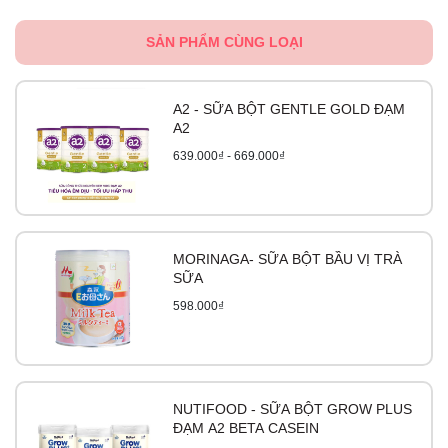
SẢN PHẨM CÙNG LOẠI
A2 - SỮA BỘT GENTLE GOLD ĐẠM
A2
639.000₫ - 669.000₫
MORINAGA- SỮA BỘT BẦU VỊ TRÀ
SỮA
598.000₫
NUTIFOOD - SỮA BỘT GROW PLUS
ĐẠM A2 BETA CASEIN