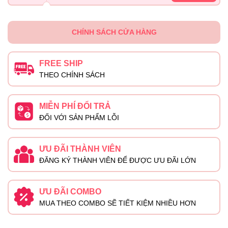
CHÍNH SÁCH CỬA HÀNG
FREE SHIP
THEO CHÍNH SÁCH
MIỄN PHÍ ĐỔI TRẢ
ĐỐI VỚI SẢN PHẨM LỖI
ƯU ĐÃI THÀNH VIÊN
ĐĂNG KÝ THÀNH VIÊN ĐỂ ĐƯỢC ƯU ĐÃI LỚN
ƯU ĐÃI COMBO
MUA THEO COMBO SẼ TIẾT KIỆM NHIỀU HƠN