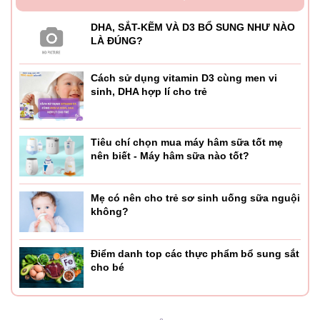
Sữa bột pha sẵn Coloscare hương vị thơm ngon, và ngon
hơn khi uống lạnh. Tùy thuộc vào nhu cầu dinh dưỡng mà
DHA, SẮT-KẼM VÀ D3 BỔ SUNG NHƯ NÀO
lượng dùng của mỗi bé là khác nhau. Trước khi sử dụng
LÀ ĐÚNG?
cần phải lắc đều và sử dụng hết trong 1 lần. Dùng từ 2-3
hộp mỗi ngày.
Cách sử dụng vitamin D3 cùng men vi
sinh, DHA hợp lí cho trẻ
Bảo quản nơi khô ráo, sạch sẽ, thoáng mát, tránh ánh
nắng trực tiếp.
Tiêu chí chọn mua máy hâm sữa tốt mẹ
nên biết - Máy hâm sữa nào tốt?
Mẹ có nên cho trẻ sơ sinh uống sữa nguội
không?
Điểm danh top các thực phẩm bổ sung sắt
cho bé