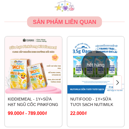
SẢN PHẨM LIÊN QUAN
hết hàng
KIDDIEMEAL - 1Y+SỮA
NUTIFOOD - 1Y+SỮA
HẠT NGŨ CỐC PINKFONG
TƯƠI SẠCH NUTIMILK
99.000₫
-
789.000₫
22.000₫