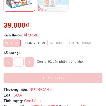
39.000₫
Kích thước:
VỈ 110ML
VỈ 110ML
THÙNG 110ML
VỈ 180ML
THÙNG 180ML
Số lượng:
-
+
Còn lại 92 sản phẩm trong kho
THÊM VÀO GIỎ
Thương hiệu:
NUTRICARE
Loại:
SỮA
Tình trạng:
Còn hàng