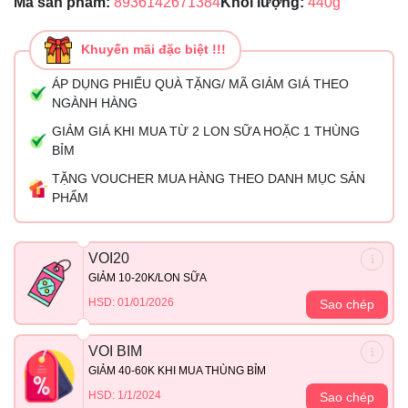
Mã sản phẩm:
8936142671384
Khối lượng:
440g
Khuyến mãi đặc biệt !!!
ÁP DỤNG PHIẾU QUÀ TẶNG/ MÃ GIẢM GIÁ THEO
NGÀNH HÀNG
GIẢM GIÁ KHI MUA TỪ 2 LON SỮA HOẶC 1 THÙNG
BỈM
TẶNG VOUCHER MUA HÀNG THEO DANH MỤC SẢN
PHẨM
VOI20
GIẢM 10-20K/LON SỮA
HSD: 01/01/2026
Sao chép
VOI BIM
GIẢM 40-60K KHI MUA THÙNG BỈM
HSD: 1/1/2024
Sao chép