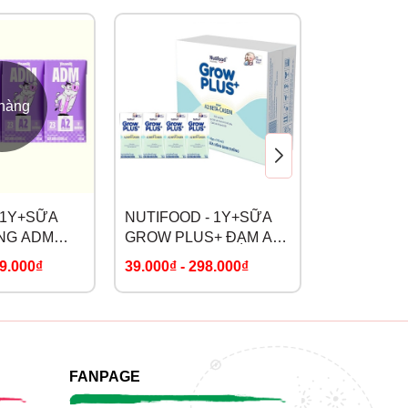
 hàng
hết
- 1Y+SỮA
NUTIFOOD - 1Y+SỮA
NUTIFOOD
NG ADM
GROW PLUS+ ĐẠM A2
NƯỚC NU
BETA-CASEIN
HEIGHT
9.000₫
39.000₫
-
298.000₫
36.000₫
-
1
FANPAGE