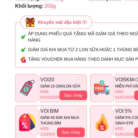
Khối lượng:
200g
Khuyến mãi đặc biệt !!!
ÁP DỤNG PHIẾU QUÀ TẶNG/ MÃ GIẢM GIÁ THEO NG
HÀNG
GIẢM GIÁ KHI MUA TỪ 2 LON SỮA HOẶC 1 THÙNG B
TẶNG VOUCHER MUA HÀNG THEO DANH MỤC SẢN 
VOI20
VOI5KM=
GIẢM 10-20K/LON SỮA
MIỄN PHÍ V
HSD:
HSD:
Sao chép
01/01/2026
01/01/2026
VOI BIM
VOI 5%
GIẢM 40-60K KHI MUA
GIẢM 5% CO
THÙNG BỈM
SINH>5TR
HSD:
HSD:
Sao chép
1/1/2024
01/01/2026