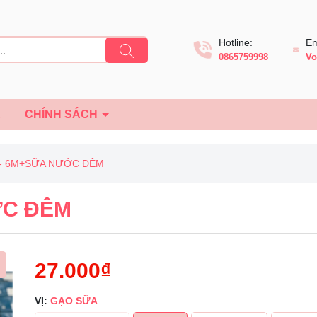
Hotline:
Em
0865759998
Vo
Ệ
CHÍNH SÁCH
- 6M+SỮA NƯỚC ĐÊM
ỚC ĐÊM
27.000₫
VỊ:
GẠO SỮA