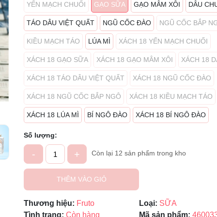
YẾN MẠCH CHUỐI
GẠO SỮA
GẠO MÂM XÔI
DÂU CH
Mã giảm giá:
TÁO DÂU VIỆT QUẤT
NGŨ CỐC ĐÀO
NGŨ CỐC BẮP N
Ngày hết hạn:
KIỀU MẠCH TÁO
LÚA MÌ
XÁCH 18 YẾN MẠCH CHUỐI
Điều kiện:
XÁCH 18 GẠO SỮA
XÁCH 18 GẠO MÂM XÔI
XÁCH 18 
XÁCH 18 TÁO DÂU VIỆT QUẤT
XÁCH 18 NGŨ CỐC ĐÀO
XÁCH 18 NGŨ CỐC BẮP NGÔ
XÁCH 18 KIỀU MẠCH TÁO
XÁCH 18 LÚA MÌ
BÍ NGÔ ĐÀO
XÁCH 18 BÍ NGÔ ĐÀO
Số lượng:
-
+
Còn lại 12 sản phẩm trong kho
THÊM VÀO GIỎ
Thương hiệu:
Fruto
Loại:
SỮA
Tình trạng:
Còn hàng
Mã sản phẩm:
46003