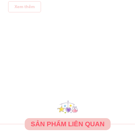
Xem thêm
ya
bao bì
SẢN XUẤT CỦA HÃNG MÀ CÓ MÀU XANH HOẶC TRẮNG, CH
SẢN PHẨM LIÊN QUAN