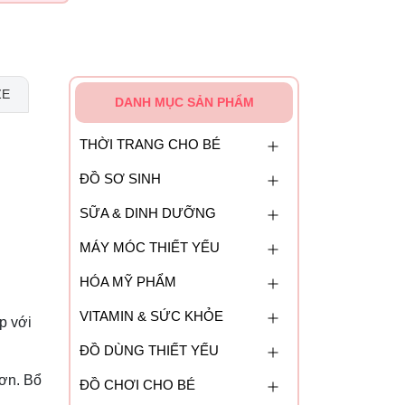
ZE
DANH MỤC SẢN PHẨM
THỜI TRANG CHO BÉ
ĐỒ SƠ SINH
SỮA & DINH DƯỠNG
MÁY MÓC THIẾT YẾU
HÓA MỸ PHẨM
VITAMIN & SỨC KHỎE
p với
ĐỒ DÙNG THIẾT YẾU
hơn. Bổ
ĐỒ CHƠI CHO BÉ