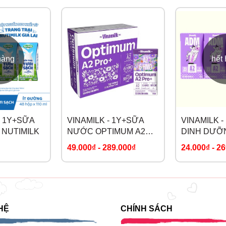
hàng
hết
- 1Y+SỮA
VINAMILK - 1Y+SỮA
VINAMILK 
 NUTIMILK
NƯỚC OPTIMUM A2
DINH DƯỠ
PRO+6HMO TÍM
ĐẠM A2
49.000₫
-
289.000₫
24.000₫
-
26
HỆ
CHÍNH SÁCH