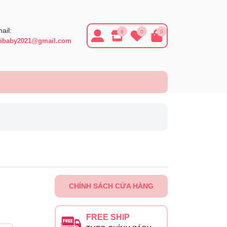
ail:
8
0
0
ibaby2021@gmail.com
CHÍNH SÁCH CỬA HÀNG
FREE SHIP