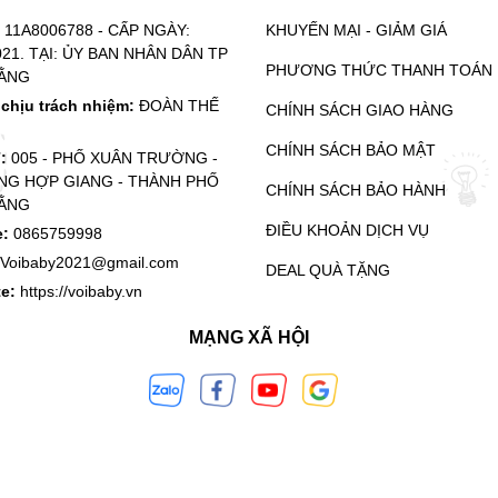
:
11A8006788 - CẤP NGÀY:
KHUYẾN MẠI - GIẢM GIÁ
021. TẠI: ỦY BAN NHÂN DÂN TP
PHƯƠNG THỨC THANH TOÁN
ẰNG
chịu trách nhiệm:
ĐOÀN THẾ
CHÍNH SÁCH GIAO HÀNG
CHÍNH SÁCH BẢO MẬT
ỉ:
005 - PHỐ XUÂN TRƯỜNG -
G HỢP GIANG - THÀNH PHỐ
CHÍNH SÁCH BẢO HÀNH
ẰNG
ĐIỀU KHOẢN DỊCH VỤ
e:
0865759998
Voibaby2021@gmail.com
DEAL QUÀ TẶNG
te:
https://voibaby.vn
MẠNG XÃ HỘI