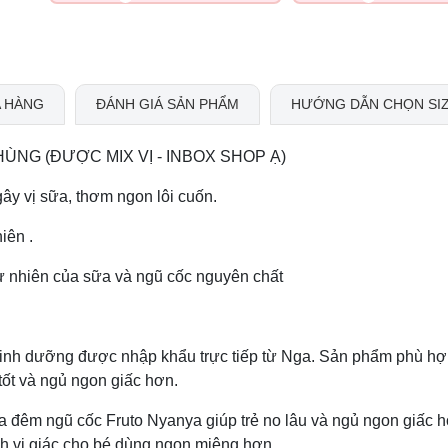
 HÀNG
ĐÁNH GIÁ SẢN PHẨM
HƯỚNG DẪN CHỌN SI
HÙNG (ĐƯỢC MIX VỊ - INBOX SHOP Ạ)
ây vị sữa, thơm ngon lôi cuốn.
iên .
 nhiên của sữa và ngũ cốc nguyên chất
inh dưỡng được nhập khẩu trực tiếp từ Nga. Sản phẩm phù hợ
á tốt và ngủ ngon giấc hơn.
a đêm ngũ cốc Fruto Nyanya giúp trẻ no lâu và ngủ ngon giấc 
ch vị giác cho bé dùng ngon miệng hơn.