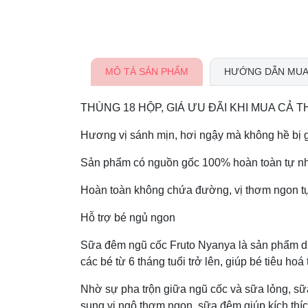
MÔ TẢ SẢN PHẨM
HƯỚNG DẪN MUA
THÙNG 18 HỘP, GIÁ ƯU ĐÃI KHI MUA CẢ T
Hương vị sánh mịn, hơi ngậy mà không hề bị g
Sản phẩm có nguồn gốc 100% hoàn toàn tự nh
Hoàn toàn không chứa đường, vị thơm ngon tự
Hỗ trợ bé ngủ ngon
Sữa đêm ngũ cốc Fruto Nyanya là sản phẩm d
các bé từ 6 tháng tuổi trở lên, giúp bé tiêu ho
Nhờ sự pha trộn giữa ngũ cốc và sữa lỏng, sữ
sung vị ngô thơm ngon, sữa đêm giúp kích thí