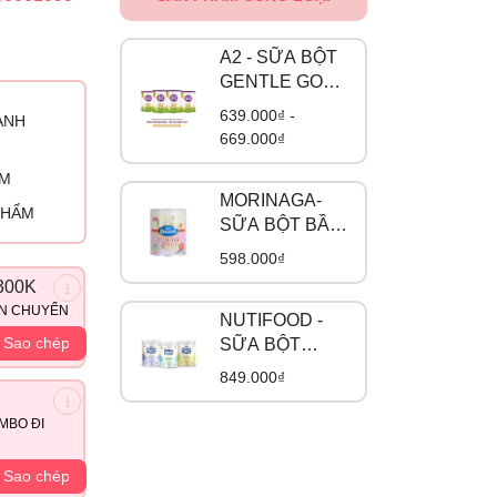
A2 - SỮA BỘT
GENTLE GOLD
ĐẠM A2
639.000₫ -
ÀNH
669.000₫
ỈM
MORINAGA-
PHẨM
SỮA BỘT BẦU
VỊ TRÀ SỮA
598.000₫
300K
ẬN CHUYỂN
NUTIFOOD -
Sao chép
SỮA BỘT
GROW PLUS
849.000₫
ĐẠM A2 BETA
CASEIN
MBO ĐI
Sao chép