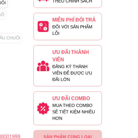
THEO CHÍNH SÁCH
UỐI
GÔ
MIỄN PHÍ ĐỔI TRẢ
ĐỐI VỚI SẢN PHẨM
LỖI
DÂU CHUỐI
ƯU ĐÃI THÀNH
VIÊN
ĐĂNG KÝ THÀNH
VIÊN ĐỂ ĐƯỢC ƯU
ĐÃI LỚN
ƯU ĐÃI COMBO
MUA THEO COMBO
SẼ TIẾT KIỆM NHIỀU
HƠN
38001999
SẢN PHẨM CÙNG LOẠI