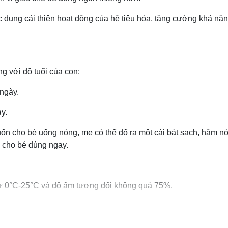
ác dụng cải thiện hoạt động của hệ tiêu hóa, tăng cường khả nă
g với độ tuổi của con:
 ngày.
y.
ốn cho bé uống nóng, mẹ có thể đổ ra một cái bát sạch, hâm n
ể cho bé dùng ngay.
 từ 0°С-25°С và độ ẩm tương đối không quá 75%.