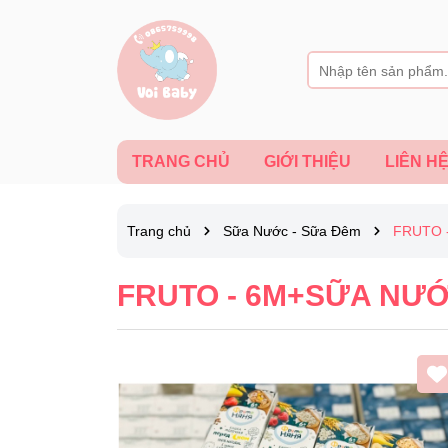
TRANG CHỦ
GIỚI THIỆU
LIÊN H
Trang chủ
Sữa Nước - Sữa Đêm
FRUTO 
FRUTO - 6M+SỮA NƯ