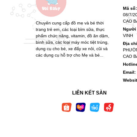
Mã số
08/7/2
CAO B
Chuyên cung cấp đồ mẹ và bé thời
Người 
trang trẻ em, các loại bỉm sữa, thực
VINH
phẩm chức năng, vitamin, đồ ăn dặm,
bình sữa, các loại máy móc tiệt trùng,
Địa ch
dụng cụ cho bé, xe đẩy xe nôi, cũi và
PHƯỜN
các dụng cụ hỗ trợ cho Mẹ và bé...
CAO B
Hotlin
Email:
Websi
LIÊN KẾT SÀN