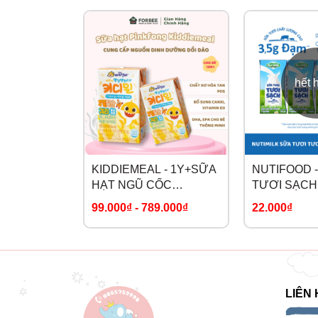
hết 
KIDDIEMEAL - 1Y+SỮA
NUTIFOOD 
HẠT NGŨ CỐC
TƯƠI SẠCH
PINKFONG
99.000₫
-
789.000₫
22.000₫
LIÊN 