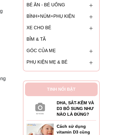
BÉ ĂN - BÉ UỐNG
ng
BÌNH+NÚM+PHỤ KIỆN
XE CHO BÉ
BỈM & TÃ
GÓC CỦA MẸ
PHỤ KIỆN MẸ & BÉ
óng
TINH NỔI BẬT
DHA, SẮT-KẼM VÀ
D3 BỔ SUNG NHƯ
NÀO LÀ ĐÚNG?
Cách sử dụng
vitamin D3 cùng