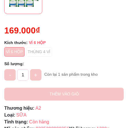
169.000₫
Kích thước:
VỈ 6 HỘP
VỈ 6 HỘP
THÙNG 4 VỈ
Số lượng:
-
+
Còn lại 1 sản phẩm trong kho
THÊM VÀO GIỎ
Thương hiệu:
A2
Loại:
SỮA
Tình trạng:
Còn hàng