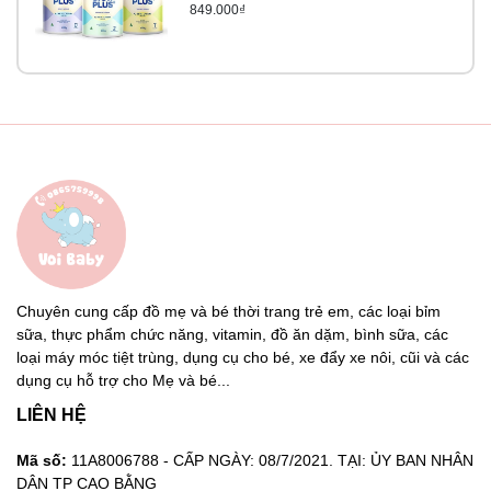
Hướng dẫn sử dụng sữa tươi A2 Full Cream 200ml
849.000₫
Sữa A2 Full Cream trên thị trường hiện nay có dạng bột
đóng gói 1Kg và dạng sữa nước 200ml được sử dụng rất
nhiều trong các bữa ăn hàng ngày của người Việt. Đối với
sản phẩm sữa tươi A2 tiệt trùng đóng gói 200ml dễ dàng
sử dụng. Chỉ cần lắc đều và sử dụng, có thể bảo quản
trong ngăn mát tủ lạnh để tận hưởng vị thanh mát trong
ngày hè nóng bức.
Sử dụng từ 1-2 hộp 1 ngày sẽ giúp cung cấp đầy đủ năng
lượng, vitamin và khoáng chất thiết yếu cho cơ thể khỏe
mạnh, khoan khoái.
Chuyên cung cấp đồ mẹ và bé thời trang trẻ em, các loại bỉm
sữa, thực phẩm chức năng, vitamin, đồ ăn dặm, bình sữa, các
Bảo quản sữa nơi thoáng mát, tránh ánh nắng mặt trời,
loại máy móc tiệt trùng, dụng cụ cho bé, xe đẩy xe nôi, cũi và các
tránh khu vực có nhiệt độ cao. Hạn sử dụng được in trên
dụng cụ hỗ trợ cho Mẹ và bé...
hộp sữa.
LIÊN HỆ
Mã số:
11A8006788 - CẤP NGÀY: 08/7/2021. TẠI: ỦY BAN NHÂN
DÂN TP CAO BẰNG