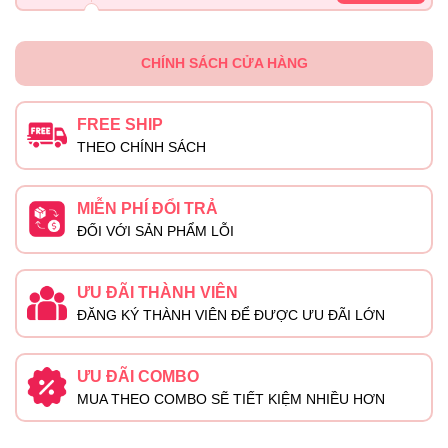
CHÍNH SÁCH CỬA HÀNG
FREE SHIP
THEO CHÍNH SÁCH
MIỄN PHÍ ĐỔI TRẢ
ĐỐI VỚI SẢN PHẨM LỖI
ƯU ĐÃI THÀNH VIÊN
ĐĂNG KÝ THÀNH VIÊN ĐỂ ĐƯỢC ƯU ĐÃI LỚN
ƯU ĐÃI COMBO
MUA THEO COMBO SẼ TIẾT KIỆM NHIỀU HƠN