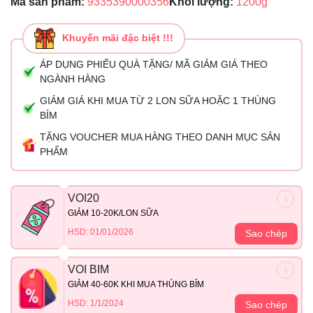
Mã sản phẩm:
9335390000356
Khối lượng:
1200g
Khuyến mãi đặc biệt !!!
ÁP DỤNG PHIẾU QUÀ TẶNG/ MÃ GIẢM GIÁ THEO
NGÀNH HÀNG
GIẢM GIÁ KHI MUA TỪ 2 LON SỮA HOẶC 1 THÙNG
BỈM
TẶNG VOUCHER MUA HÀNG THEO DANH MỤC SẢN
PHẨM
VOI20
GIẢM 10-20K/LON SỮA
HSD: 01/01/2026
Sao chép
VOI BIM
GIẢM 40-60K KHI MUA THÙNG BỈM
HSD: 1/1/2024
Sao chép