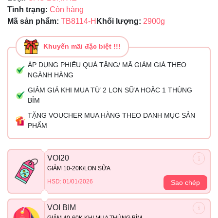
Tình trạng:
Còn hàng
Mã sản phẩm:
TB8114-H
Khối lượng:
2900g
Khuyến mãi đặc biệt !!!
ÁP DỤNG PHIẾU QUÀ TẶNG/ MÃ GIẢM GIÁ THEO
NGÀNH HÀNG
GIẢM GIÁ KHI MUA TỪ 2 LON SỮA HOẶC 1 THÙNG
BỈM
TẶNG VOUCHER MUA HÀNG THEO DANH MỤC SẢN
PHẨM
VOI20
GIẢM 10-20K/LON SỮA
HSD: 01/01/2026
Sao chép
VOI BIM
GIẢM 40-60K KHI MUA THÙNG BỈM