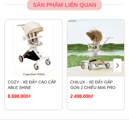
SẢN PHẨM LIÊN QUAN
COZY - XE ĐẨY CAO CẤP
CHILUX - XE ĐẨY GẤP
ABLE SHINE
GỌN 2 CHIỀU M06 PRO
6.698.000₫
2.498.000₫