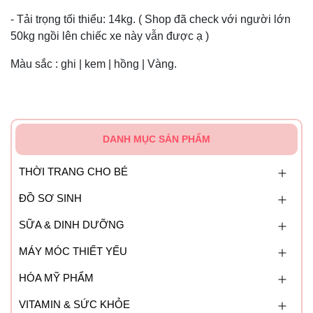
- Tải trọng tối thiểu: 14kg. ( Shop đã check với người lớn
50kg ngồi lên chiếc xe này vẫn được ạ )
Màu sắc : ghi | kem | hồng | Vàng.
DANH MỤC SẢN PHẨM
THỜI TRANG CHO BÉ
ĐỒ SƠ SINH
SỮA & DINH DƯỠNG
MÁY MÓC THIẾT YẾU
HÓA MỸ PHẨM
VITAMIN & SỨC KHỎE