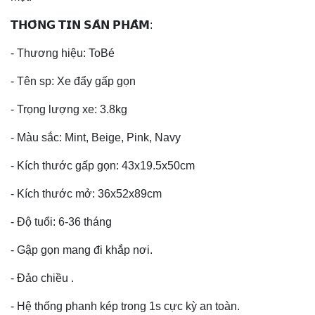
𝗧𝗛𝗢̂𝗡𝗚 𝗧𝗜𝗡 𝗦𝗔̉𝗡 𝗣𝗛𝗔̂̉𝗠:
- Thương hiệu: ToBé
- Tên sp: Xe đẩy gấp gọn
- Trọng lượng xe: 3.8kg
- Màu sắc: Mint, Beige, Pink, Navy
- Kích thước gấp gọn: 43x19.5x50cm
- Kích thước mở: 36x52x89cm
- Độ tuổi: 6-36 tháng
- Gập gọn mang đi khắp nơi.
- Đảo chiều .
- Hệ thống phanh kép trong 1s cực kỳ an toàn.