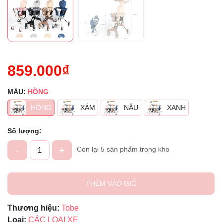
859.000₫
MÀU:
HỒNG
HỒNG
XÁM
NÂU
XANH
Số lượng:
-
+
Còn lại 5 sản phẩm trong kho
THÊM VÀO GIỎ
Thương hiệu:
Tobe
Loại:
CÁC LOẠI XE