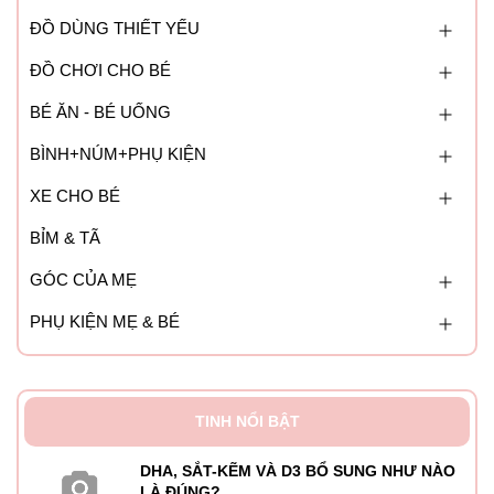
ĐỒ DÙNG THIẾT YẾU
ĐỒ CHƠI CHO BÉ
BÉ ĂN - BÉ UỐNG
BÌNH+NÚM+PHỤ KIỆN
XE CHO BÉ
BỈM & TÃ
GÓC CỦA MẸ
PHỤ KIỆN MẸ & BÉ
TINH NỔI BẬT
DHA, SẮT-KẼM VÀ D3 BỔ SUNG NHƯ NÀO
LÀ ĐÚNG?