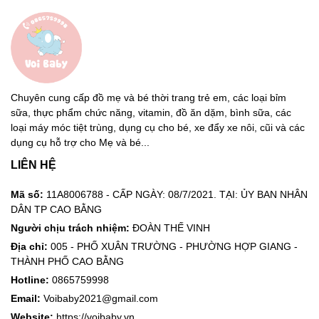
Chuyên cung cấp đồ mẹ và bé thời trang trẻ em, các loại bỉm
sữa, thực phẩm chức năng, vitamin, đồ ăn dặm, bình sữa, các
loại máy móc tiệt trùng, dụng cụ cho bé, xe đẩy xe nôi, cũi và các
dụng cụ hỗ trợ cho Mẹ và bé...
LIÊN HỆ
Mã số:
11A8006788 - CẤP NGÀY: 08/7/2021. TẠI: ỦY BAN NHÂN
DÂN TP CAO BẰNG
Người chịu trách nhiệm:
ĐOÀN THẾ VINH
Địa chỉ:
005 - PHỐ XUÂN TRƯỜNG - PHƯỜNG HỢP GIANG -
THÀNH PHỐ CAO BẰNG
Hotline:
0865759998
Email:
Voibaby2021@gmail.com
Website:
https://voibaby.vn