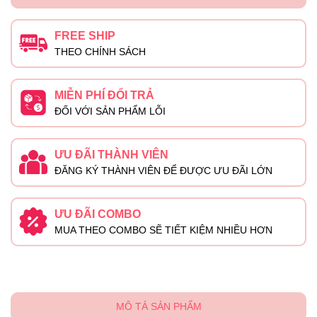
FREE SHIP
THEO CHÍNH SÁCH
MIỄN PHÍ ĐỔI TRẢ
ĐỐI VỚI SẢN PHẨM LỖI
ƯU ĐÃI THÀNH VIÊN
ĐĂNG KÝ THÀNH VIÊN ĐỂ ĐƯỢC ƯU ĐÃI LỚN
ƯU ĐÃI COMBO
MUA THEO COMBO SẼ TIẾT KIỆM NHIỀU HƠN
MÔ TẢ SẢN PHẨM