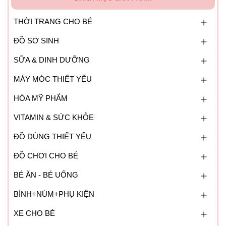
THỜI TRANG CHO BÉ
ĐỒ SƠ SINH
SỮA & DINH DƯỠNG
MÁY MÓC THIẾT YẾU
HÓA MỸ PHẨM
VITAMIN & SỨC KHỎE
ĐỒ DÙNG THIẾT YẾU
ĐỒ CHƠI CHO BÉ
BÉ ĂN - BÉ UỐNG
BÌNH+NÚM+PHỤ KIỆN
XE CHO BÉ