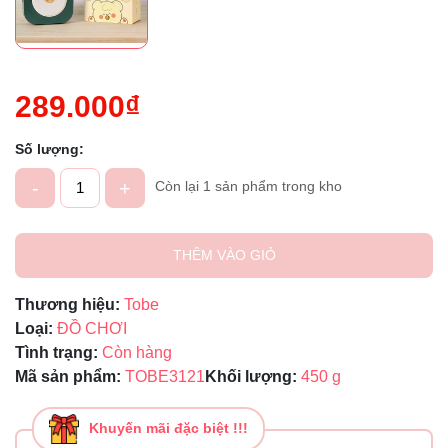
Mã giảm giá:
Ngày hết hạn:
Điều kiện:
289.000₫
Số lượng:
-
+
Còn lại 1 sản phẩm trong kho
THÊM VÀO GIỎ
Thương hiệu:
Tobe
Loại:
ĐỒ CHƠI
Tình trạng:
Còn hàng
Mã sản phẩm:
TOBE3121
Khối lượng:
450 g
Khuyến mãi đặc biệt !!!