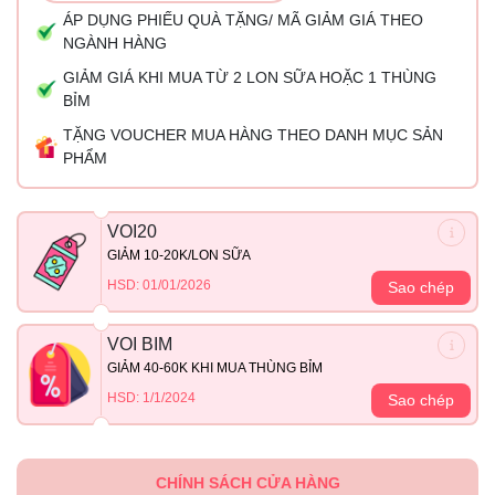
ÁP DỤNG PHIẾU QUÀ TẶNG/ MÃ GIẢM GIÁ THEO
NGÀNH HÀNG
GIẢM GIÁ KHI MUA TỪ 2 LON SỮA HOẶC 1 THÙNG
BỈM
TẶNG VOUCHER MUA HÀNG THEO DANH MỤC SẢN
PHẨM
VOI20
GIẢM 10-20K/LON SỮA
HSD: 01/01/2026
Sao chép
VOI BIM
GIẢM 40-60K KHI MUA THÙNG BỈM
HSD: 1/1/2024
Sao chép
CHÍNH SÁCH CỬA HÀNG