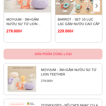
MOYUUM - 3M+GẶM
BARROT - SET 10 LỤC
NƯỚU SƯ TỬ LION
LẠC GẶM NƯỚU CAO CẤP
TEETHER
279.000₫
229.000₫
SẢN PHẨM CÙNG LOẠI
MOYUUM - 3M+GẶM NƯỚU SƯ TỬ
LION TEETHER
279.000₫
TOYHOUSES - ĐỒ CHƠI NHẠC CỤ 4