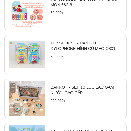
MÓN 682-9
69.000₫
TOYSHOUSE - ĐÀN GÕ
XYLOPHONE HÌNH CÚ MÈO C601
69.000₫
BARROT - SET 10 LỤC LẠC GẶM
NƯỚU CAO CẤP
229.000₫