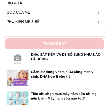
BỈM & TÃ
GÓC CỦA MẸ
PHỤ KIỆN MẸ & BÉ
TINH NỔI BẬT
DHA, SẮT-KẼM VÀ D3 BỔ SUNG NHƯ NÀO
LÀ ĐÚNG?
Cách sử dụng vitamin D3 cùng men vi
sinh, DHA hợp lí cho trẻ
Tiêu chí chọn mua máy hâm sữa tốt mẹ
nên biết - Máy hâm sữa nào tốt?