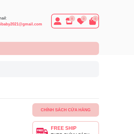
ail:
8
0
0
ibaby2021@gmail.com
CHÍNH SÁCH CỬA HÀNG
FREE SHIP