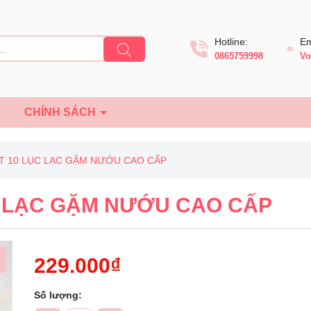
Hotline:
Em
0865759998
Vo
Ệ
CHÍNH SÁCH
ET 10 LỤC LẠC GẶM NƯỚU CAO CẤP
C LẠC GẶM NƯỚU CAO CẤP
229.000₫
Số lượng: