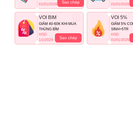
Sao chép
01/01/2026
01/01/2026
VOI BIM
VOI 5%
GIẢM 40-60K KHI MUA
GIẢM 5% CO
THÙNG BỈM
SINH>5TR
HSD:
HSD:
Sao chép
1/1/2024
01/01/2026