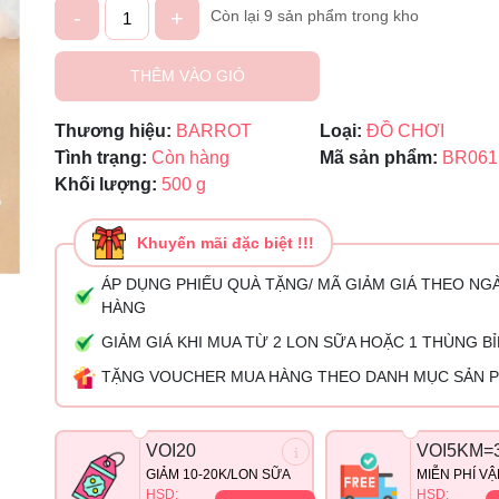
-
+
Còn lại 9 sản phẩm trong kho
Mã giảm giá:
Ngày hết hạn:
THÊM VÀO GIỎ
Điều kiện:
Thương hiệu:
BARROT
Loại:
ĐỒ CHƠI
Tình trạng:
Còn hàng
Mã sản phẩm:
BR061
Khối lượng:
500 g
Khuyến mãi đặc biệt !!!
ÁP DỤNG PHIẾU QUÀ TẶNG/ MÃ GIẢM GIÁ THEO NG
HÀNG
GIẢM GIÁ KHI MUA TỪ 2 LON SỮA HOẶC 1 THÙNG B
TẶNG VOUCHER MUA HÀNG THEO DANH MỤC SẢN 
VOI20
VOI5KM=
GIẢM 10-20K/LON SỮA
MIỄN PHÍ V
HSD:
HSD: