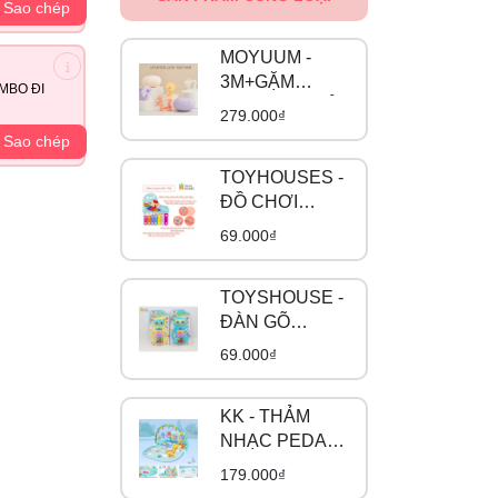
Sao chép
MOYUUM -
3M+GẶM
MBO ĐI
NƯỚU SƯ TỬ
279.000₫
LION
Sao chép
TEETHER
TOYHOUSES -
ĐỒ CHƠI
NHẠC CỤ 4
69.000₫
MÓN 682-9
TOYSHOUSE -
ĐÀN GÕ
XYLOPHONE
69.000₫
HÌNH CÚ MÈO
C601
KK - THẢM
NHẠC PEDAL
PIANO
179.000₫