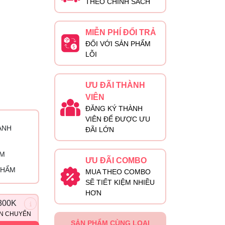
THEO CHÍNH SÁCH
MIỄN PHÍ ĐỔI TRẢ
ĐỐI VỚI SẢN PHẨM
LỖI
ƯU ĐÃI THÀNH
VIÊN
ĐĂNG KÝ THÀNH
VIÊN ĐỂ ĐƯỢC ƯU
ÀNH
ĐÃI LỚN
ỈM
ƯU ĐÃI COMBO
PHẨM
MUA THEO COMBO
SẼ TIẾT KIỆM NHIỀU
HƠN
300K
ẬN CHUYỂN
SẢN PHẨM CÙNG LOẠI