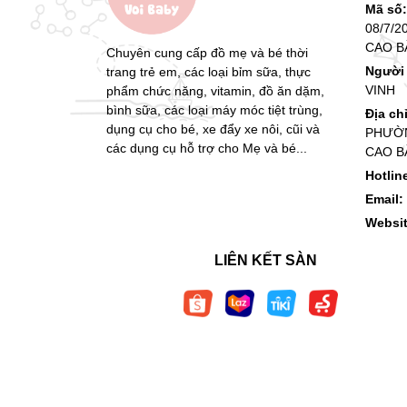
Mã số
08/7/2
CAO B
Chuyên cung cấp đồ mẹ và bé thời
Người 
trang trẻ em, các loại bỉm sữa, thực
VINH
phẩm chức năng, vitamin, đồ ăn dặm,
bình sữa, các loại máy móc tiệt trùng,
Địa ch
dụng cụ cho bé, xe đẩy xe nôi, cũi và
PHƯỜN
các dụng cụ hỗ trợ cho Mẹ và bé...
CAO B
Hotlin
Email:
Websi
LIÊN KẾT SÀN