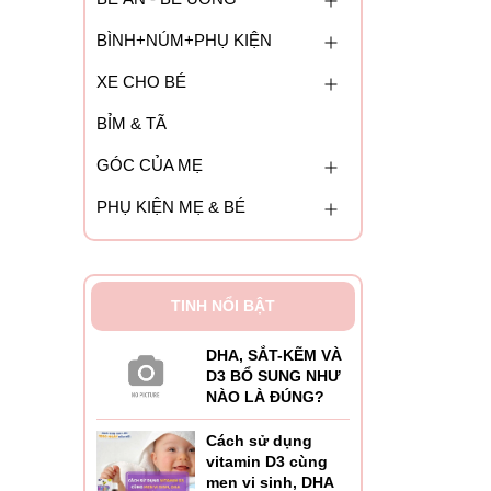
BÌNH+NÚM+PHỤ KIỆN
XE CHO BÉ
BỈM & TÃ
GÓC CỦA MẸ
PHỤ KIỆN MẸ & BÉ
TINH NỔI BẬT
DHA, SẮT-KẼM VÀ
D3 BỔ SUNG NHƯ
NÀO LÀ ĐÚNG?
Cách sử dụng
vitamin D3 cùng
men vi sinh, DHA