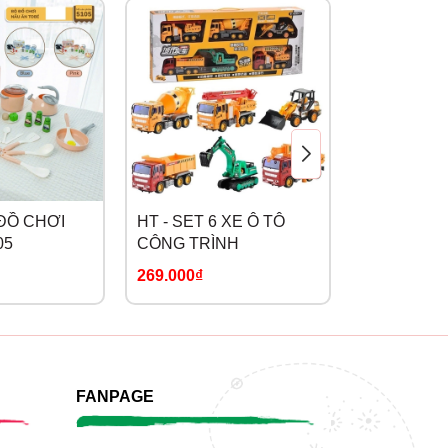
hết
 ĐỒ CHƠI
HT - SET 6 XE Ô TÔ
HT - SET 
05
CÔNG TRÌNH
CỠ LỚN
269.000₫
369.000₫
FANPAGE