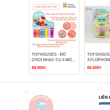
TOYHOUSES - ĐỒ
TOYSHOUSE
CHƠI NHẠC CỤ 4 MÓN
XYLOPHONE
682-9
MÈO C601
69.000₫
69.000₫
LIÊN 