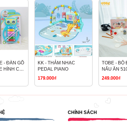
 - ĐÀN GÕ
KK - THẢM NHẠC
TOBE - BỘ
 HÌNH CÚ
PEDAL PIANO
NẤU ĂN 51
179.000₫
249.000₫
HỆ
CHÍNH SÁCH