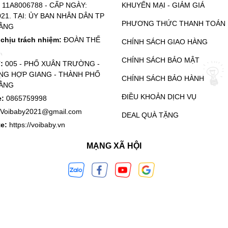
:
11A8006788 - CẤP NGÀY:
KHUYẾN MẠI - GIẢM GIÁ
021. TẠI: ỦY BAN NHÂN DÂN TP
PHƯƠNG THỨC THANH TOÁN
ẰNG
chịu trách nhiệm:
ĐOÀN THẾ
CHÍNH SÁCH GIAO HÀNG
CHÍNH SÁCH BẢO MẬT
ỉ:
005 - PHỐ XUÂN TRƯỜNG -
G HỢP GIANG - THÀNH PHỐ
CHÍNH SÁCH BẢO HÀNH
ẰNG
ĐIỀU KHOẢN DỊCH VỤ
e:
0865759998
Voibaby2021@gmail.com
DEAL QUÀ TẶNG
te:
https://voibaby.vn
MẠNG XÃ HỘI