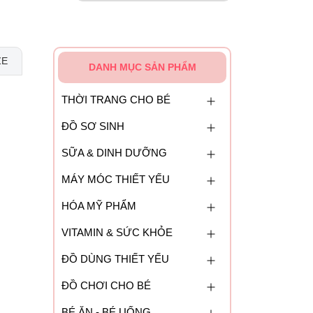
ZE
DANH MỤC SẢN PHẨM
THỜI TRANG CHO BÉ
ĐỒ SƠ SINH
SỮA & DINH DƯỠNG
MÁY MÓC THIẾT YẾU
HÓA MỸ PHẨM
VITAMIN & SỨC KHỎE
ĐỒ DÙNG THIẾT YẾU
ĐỒ CHƠI CHO BÉ
BÉ ĂN - BÉ UỐNG