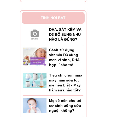
TINH NỔI BẬT
DHA, SẮT-KẼM VÀ
D3 BỔ SUNG NHƯ
NÀO LÀ ĐÚNG?
Cách sử dụng
vitamin D3 cùng
men vi sinh, DHA
hợp lí cho trẻ
Tiêu chí chọn mua
máy hâm sữa tốt
mẹ nên biết - Máy
hâm sữa nào tốt?
Mẹ có nên cho trẻ
sơ sinh uống sữa
nguội không?