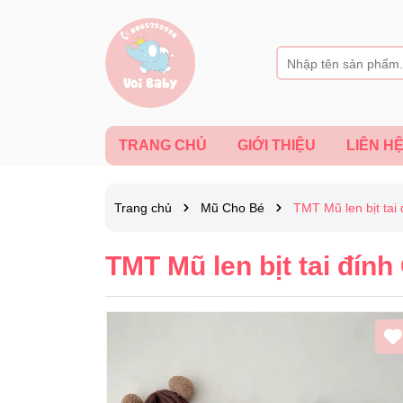
TRANG CHỦ
GIỚI THIỆU
LIÊN H
Trang chủ
Mũ Cho Bé
TMT Mũ len bịt tai
TMT Mũ len bịt tai đính