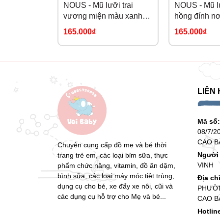
NOUS - Mũ lưỡi trai
NOUS - Mũ lư
vương miện màu xanh
hồng đính nơ
da trời đính pom pom
165.000₫
165.000₫
(S,M,L)
LIÊN 
Mã số
08/7/2
CAO B
Chuyên cung cấp đồ mẹ và bé thời
Người 
trang trẻ em, các loại bỉm sữa, thực
VINH
phẩm chức năng, vitamin, đồ ăn dặm,
bình sữa, các loại máy móc tiệt trùng,
Địa ch
dụng cụ cho bé, xe đẩy xe nôi, cũi và
PHƯỜN
các dụng cụ hỗ trợ cho Mẹ và bé...
CAO B
Hotlin