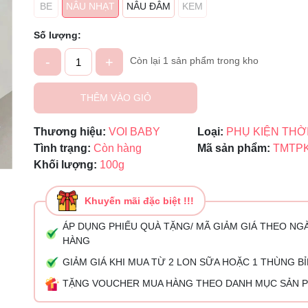
BE
NÂU NHẠT
NÂU ĐÂM
KEM
Ngày hết hạn:
Số lượng:
Điều kiện:
-
+
Còn lại 1 sản phẩm trong kho
THÊM VÀO GIỎ
Thương hiệu:
VOI BABY
Loại:
PHỤ KIỆN THỜ
Tình trạng:
Còn hàng
Mã sản phẩm:
TMTPK
Khối lượng:
100g
Khuyến mãi đặc biệt !!!
ÁP DỤNG PHIẾU QUÀ TẶNG/ MÃ GIẢM GIÁ THEO NG
HÀNG
GIẢM GIÁ KHI MUA TỪ 2 LON SỮA HOẶC 1 THÙNG B
TẶNG VOUCHER MUA HÀNG THEO DANH MỤC SẢN 