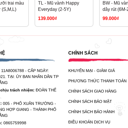
ỡi trai màu
TL - Mũ vành Happy
BW - Mũ vàn
 (S,M,L)
Everyday (2-5Y)
dây rút (6M-
139.000₫
99.000₫
HỆ
CHÍNH SÁCH
:
11A8006788 - CẤP NGÀY:
KHUYẾN MẠI - GIẢM GIÁ
021. TẠI: ỦY BAN NHÂN DÂN TP
PHƯƠNG THỨC THANH TOÁN
ẰNG
chịu trách nhiệm:
ĐOÀN THẾ
CHÍNH SÁCH GIAO HÀNG
CHÍNH SÁCH BẢO MẬT
ỉ:
005 - PHỐ XUÂN TRƯỜNG -
G HỢP GIANG - THÀNH PHỐ
CHÍNH SÁCH BẢO HÀNH
ẰNG
ĐIỀU KHOẢN DỊCH VỤ
e:
0865759998