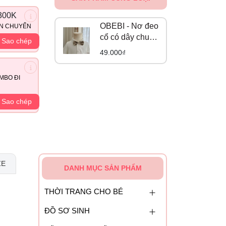
300K
OBEBI - Nơ đeo
ẬN CHUYỂN
cổ có dây chun
Sao chép
điều chỉnh
49.000₫
OBEBI
MBO ĐI
Sao chép
ZE
DANH MỤC SẢN PHẨM
THỜI TRANG CHO BÉ
ĐỒ SƠ SINH