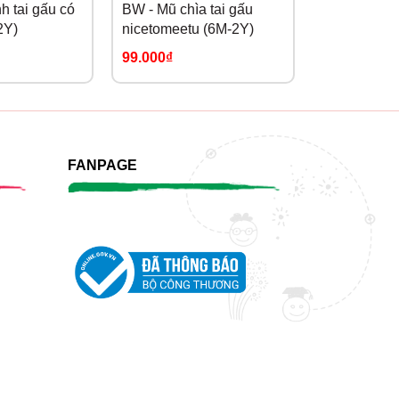
h tai gấu có
BW - Mũ chìa tai gấu
BW - Mũ vàn
2Y)
nicetomeetu (6M-2Y)
nicetomeet
99.000₫
109.000₫
FANPAGE