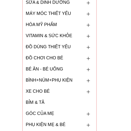
SỮA & DINH DƯỠNG
MÁY MÓC THIẾT YẾU
HÓA MỸ PHẨM
VITAMIN & SỨC KHỎE
ĐỒ DÙNG THIẾT YẾU
ĐỒ CHƠI CHO BÉ
BÉ ĂN - BÉ UỐNG
BÌNH+NÚM+PHỤ KIỆN
XE CHO BÉ
BỈM & TÃ
GÓC CỦA MẸ
PHỤ KIỆN MẸ & BÉ