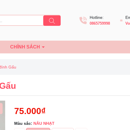
Hotline:
Em
0865759998
Vo
Ệ
CHÍNH SÁCH
 đính Gấu
 Gấu
75.000₫
Màu sắc:
NÂU NHẠT
Mã giảm giá: