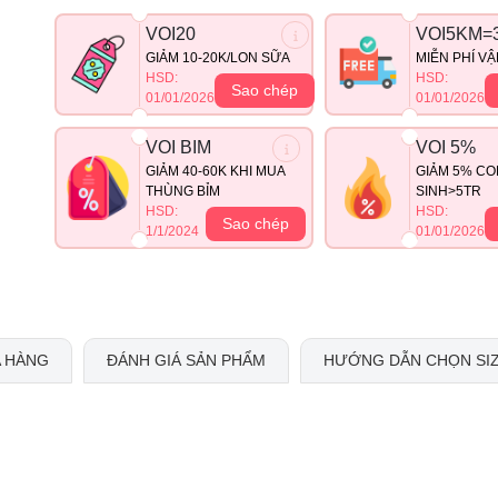
VOI20
VOI5KM=
GIẢM 10-20K/LON SỮA
MIỄN PHÍ V
HSD:
HSD:
Sao chép
01/01/2026
01/01/2026
VOI BIM
VOI 5%
GIẢM 40-60K KHI MUA
GIẢM 5% CO
THÙNG BỈM
SINH>5TR
HSD:
HSD:
Sao chép
1/1/2024
01/01/2026
 HÀNG
ĐÁNH GIÁ SẢN PHẨM
HƯỚNG DẪN CHỌN SI