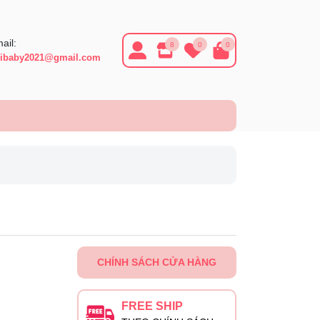
ail:
8
0
0
ibaby2021@gmail.com
CHÍNH SÁCH CỬA HÀNG
FREE SHIP