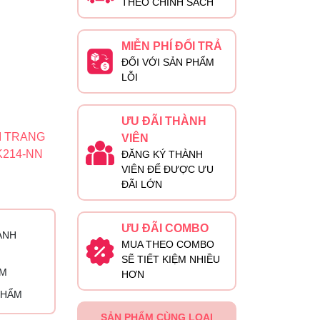
THEO CHÍNH SÁCH
MIỄN PHÍ ĐỔI TRẢ
ĐỐI VỚI SẢN PHẨM
LỖI
ƯU ĐÃI THÀNH
I TRANG
VIÊN
214-NN
ĐĂNG KÝ THÀNH
VIÊN ĐỂ ĐƯỢC ƯU
ĐÃI LỚN
ƯU ĐÃI COMBO
ÀNH
MUA THEO COMBO
SẼ TIẾT KIỆM NHIỀU
ỈM
HƠN
PHẨM
SẢN PHẨM CÙNG LOẠI