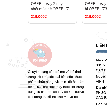
OBEBI - Váy 2 dây sinh
OBEBI - Váy 
nhật mùa hè OBEBI (73-
bí OBEBI (73
120)
319.000₫
319.000₫
LIÊN 
Mã số
08/7/2
CAO B
Chuyên cung cấp đồ mẹ và bé thời
Người 
trang trẻ em, các loại bỉm sữa, thực
VINH
phẩm chức năng, vitamin, đồ ăn dặm,
bình sữa, các loại máy móc tiệt trùng,
Địa ch
dụng cụ cho bé, xe đẩy xe nôi, cũi và
PHƯỜN
các dụng cụ hỗ trợ cho Mẹ và bé...
CAO B
Hotlin