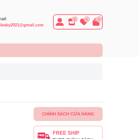
ail:
8
0
0
ibaby2021@gmail.com
CHÍNH SÁCH CỬA HÀNG
FREE SHIP