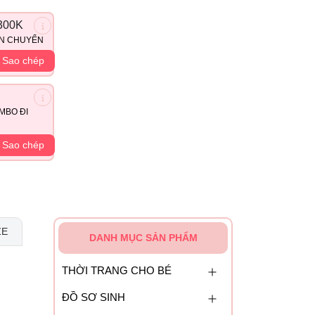
300K
ẬN CHUYỂN
Sao chép
MBO ĐI
Sao chép
ZE
DANH MỤC SẢN PHẨM
THỜI TRANG CHO BÉ
ĐỒ SƠ SINH