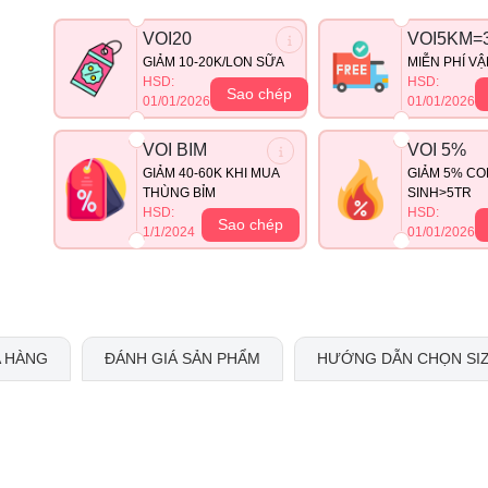
VOI20
VOI5KM=
GIẢM 10-20K/LON SỮA
MIỄN PHÍ V
HSD:
HSD:
Sao chép
01/01/2026
01/01/2026
VOI BIM
VOI 5%
GIẢM 40-60K KHI MUA
GIẢM 5% CO
THÙNG BỈM
SINH>5TR
HSD:
HSD:
Sao chép
1/1/2024
01/01/2026
 HÀNG
ĐÁNH GIÁ SẢN PHẨM
HƯỚNG DẪN CHỌN SI