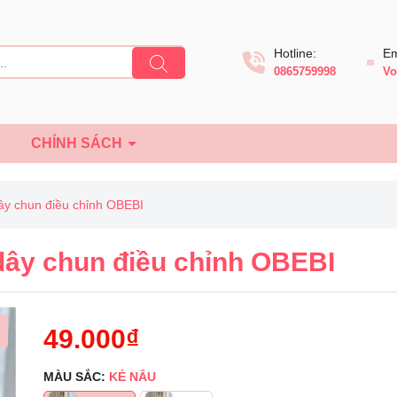
Hotline:
Em
0865759998
Vo
Ệ
CHÍNH SÁCH
ây chun điều chỉnh OBEBI
dây chun điều chỉnh OBEBI
49.000₫
MÀU SẮC:
KẺ NÂU
Mã giảm giá: