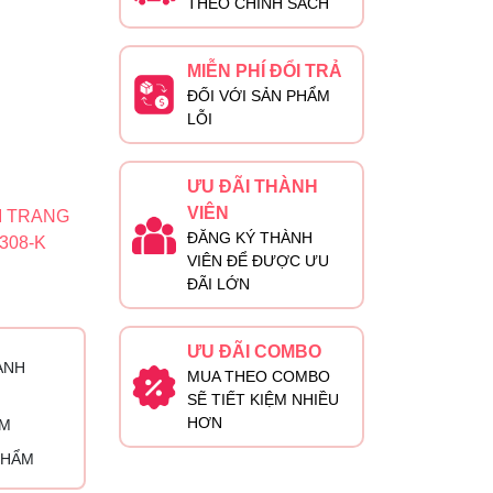
THEO CHÍNH SÁCH
MIỄN PHÍ ĐỔI TRẢ
ĐỐI VỚI SẢN PHẨM
LỖI
ƯU ĐÃI THÀNH
VIÊN
I TRANG
ĐĂNG KÝ THÀNH
308-K
VIÊN ĐỂ ĐƯỢC ƯU
ĐÃI LỚN
ƯU ĐÃI COMBO
ÀNH
MUA THEO COMBO
SẼ TIẾT KIỆM NHIỀU
HƠN
ỈM
PHẨM