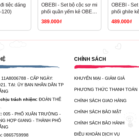
đi tiệc dáng
OBEBI - Set bộ cộc sơ mi
OBEBI - Set
-120)
phối quần yếm kẻ OBEBI
phối ghile k
(73-120)
OBEBI (73-1
389.000₫
489.000₫
HỆ
CHÍNH SÁCH
:
11A8006788 - CẤP NGÀY:
KHUYẾN MẠI - GIẢM GIÁ
021. TẠI: ỦY BAN NHÂN DÂN TP
PHƯƠNG THỨC THANH TOÁN
ẰNG
chịu trách nhiệm:
ĐOÀN THẾ
CHÍNH SÁCH GIAO HÀNG
CHÍNH SÁCH BẢO MẬT
ỉ:
005 - PHỐ XUÂN TRƯỜNG -
G HỢP GIANG - THÀNH PHỐ
CHÍNH SÁCH BẢO HÀNH
ẰNG
ĐIỀU KHOẢN DỊCH VỤ
e:
0865759998