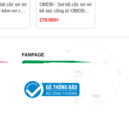
 bộ cộc sơ mi
OBEBI - Set bộ cộc sơ mi
OBEBI - Set
ẻ kèm nơ cổ
kẻ sọc công tử OBEBI
phong cách
20)
(73-120)
OBEBI (73-
279.000₫
319.000₫
FANPAGE