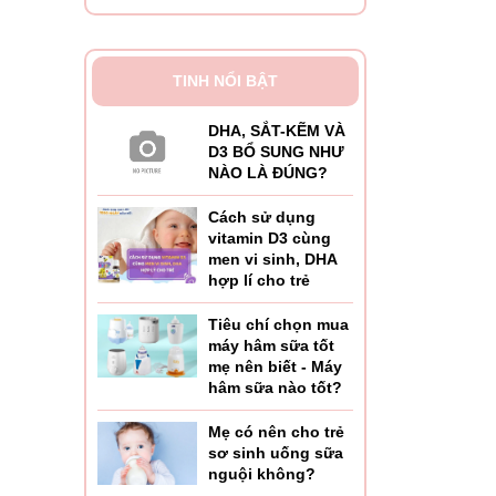
TINH NỔI BẬT
DHA, SẮT-KẼM VÀ
D3 BỔ SUNG NHƯ
NÀO LÀ ĐÚNG?
Cách sử dụng
vitamin D3 cùng
men vi sinh, DHA
hợp lí cho trẻ
Tiêu chí chọn mua
máy hâm sữa tốt
mẹ nên biết - Máy
hâm sữa nào tốt?
Mẹ có nên cho trẻ
sơ sinh uống sữa
nguội không?