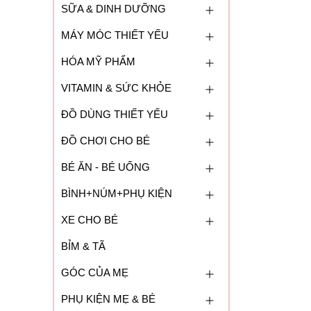
SỮA & DINH DƯỠNG
MÁY MÓC THIẾT YẾU
HÓA MỸ PHẨM
VITAMIN & SỨC KHỎE
ĐỒ DÙNG THIẾT YẾU
ĐỒ CHƠI CHO BÉ
BÉ ĂN - BÉ UỐNG
BÌNH+NÚM+PHỤ KIỆN
XE CHO BÉ
BỈM & TÃ
GÓC CỦA MẸ
PHỤ KIỆN MẸ & BÉ