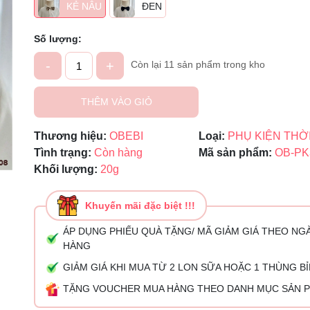
KẺ NÂU
ĐEN
Ngày hết hạn:
Số lượng:
Điều kiện:
-
+
Còn lại 11 sản phẩm trong kho
THÊM VÀO GIỎ
Thương hiệu:
OBEBI
Loại:
PHỤ KIỆN THỜ
Tình trạng:
Còn hàng
Mã sản phẩm:
OB-PK
Khối lượng:
20g
Khuyến mãi đặc biệt !!!
ÁP DỤNG PHIẾU QUÀ TẶNG/ MÃ GIẢM GIÁ THEO NG
HÀNG
GIẢM GIÁ KHI MUA TỪ 2 LON SỮA HOẶC 1 THÙNG B
TẶNG VOUCHER MUA HÀNG THEO DANH MỤC SẢN 