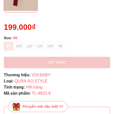
199.000₫
Size:
90
90
100
110
120
130
80
HẾT HÀNG
Thương hiệu:
VOI BABY
Loại:
QUẦN ÁO STYLE
Tình trạng:
Hết hàng
Mã sản phẩm:
TL-4622-9
Khuyến mãi đặc biệt !!!