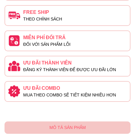
FREE SHIP
THEO CHÍNH SÁCH
MIỄN PHÍ ĐỔI TRẢ
ĐỐI VỚI SẢN PHẨM LỖI
ƯU ĐÃI THÀNH VIÊN
ĐĂNG KÝ THÀNH VIÊN ĐỂ ĐƯỢC ƯU ĐÃI LỚN
ƯU ĐÃI COMBO
MUA THEO COMBO SẼ TIẾT KIỆM NHIỀU HƠN
MÔ TẢ SẢN PHẨM