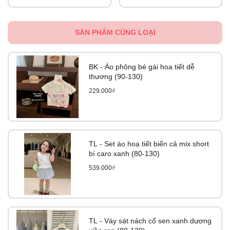
SẢN PHẨM CÙNG LOẠI
BK - Áo phông bé gái hoa tiết dễ
thương (90-130)
229.000₫
TL - Set áo hoạ tiết biển cả mix short
bí caro xanh (80-130)
539.000₫
TL - Váy sát nách cổ sen xanh dương