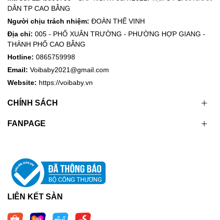
DÂN TP CAO BẰNG
Người chịu trách nhiệm:
ĐOÀN THẾ VINH
Địa chỉ:
005 - PHỐ XUÂN TRƯỜNG - PHƯỜNG HỢP GIANG -
THÀNH PHỐ CAO BẰNG
Hotline:
0865759998
Email:
Voibaby2021@gmail.com
Website:
https://voibaby.vn
CHÍNH SÁCH
FANPAGE
LIÊN KẾT SÀN