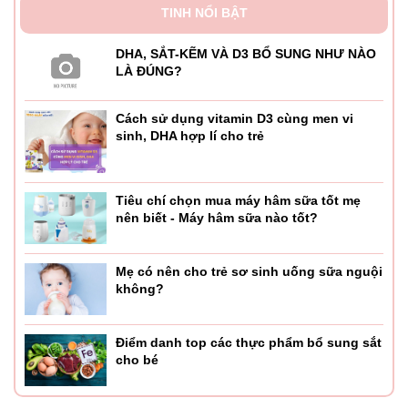
TINH NỔI BẬT
DHA, SẮT-KẼM VÀ D3 BỔ SUNG NHƯ NÀO
LÀ ĐÚNG?
Cách sử dụng vitamin D3 cùng men vi
sinh, DHA hợp lí cho trẻ
Tiêu chí chọn mua máy hâm sữa tốt mẹ
nên biết - Máy hâm sữa nào tốt?
Mẹ có nên cho trẻ sơ sinh uống sữa nguội
không?
Điểm danh top các thực phẩm bổ sung sắt
cho bé