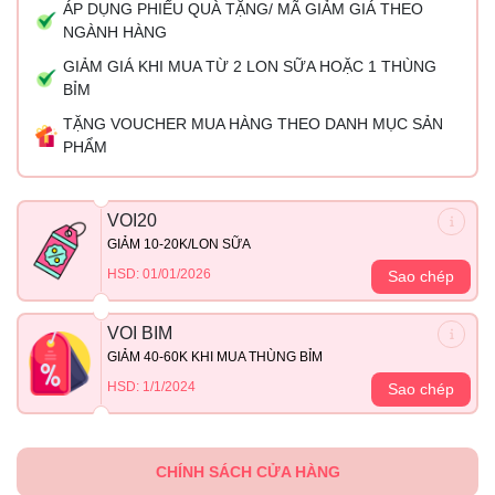
ÁP DỤNG PHIẾU QUÀ TẶNG/ MÃ GIẢM GIÁ THEO
NGÀNH HÀNG
GIẢM GIÁ KHI MUA TỪ 2 LON SỮA HOẶC 1 THÙNG
BỈM
TẶNG VOUCHER MUA HÀNG THEO DANH MỤC SẢN
PHẨM
VOI20
GIẢM 10-20K/LON SỮA
HSD: 01/01/2026
Sao chép
VOI BIM
GIẢM 40-60K KHI MUA THÙNG BỈM
HSD: 1/1/2024
Sao chép
CHÍNH SÁCH CỬA HÀNG