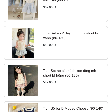
viền ren (80-130)
309.000₫
TL - Set áo 2 dây đính mix short bí
xanh (80-130)
589.000₫
TL - Set áo sát nách xoè tầng mix
short bí hồng (80-130)
589.000₫
TL - Bộ ba lỗ Mouse Cheese (90-140)