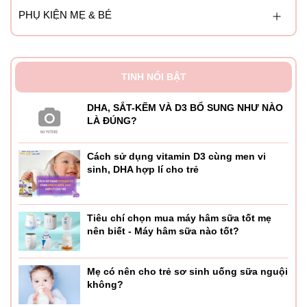
PHỤ KIỆN MẸ & BÉ
TINH NỔI BẬT
DHA, SẮT-KẼM VÀ D3 BỔ SUNG NHƯ NÀO
LÀ ĐÚNG?
Cách sử dụng vitamin D3 cùng men vi
sinh, DHA hợp lí cho trẻ
Tiêu chí chọn mua máy hâm sữa tốt mẹ
nên biết - Máy hâm sữa nào tốt?
Mẹ có nên cho trẻ sơ sinh uống sữa nguội
không?