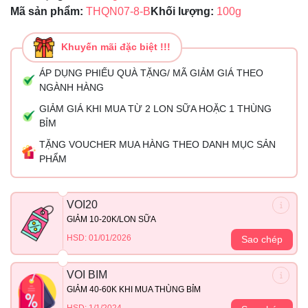
Mã sản phẩm:
THQN07-8-B
Khối lượng:
100g
Khuyến mãi đặc biệt !!!
ÁP DỤNG PHIẾU QUÀ TẶNG/ MÃ GIẢM GIÁ THEO
NGÀNH HÀNG
GIẢM GIÁ KHI MUA TỪ 2 LON SỮA HOẶC 1 THÙNG
BỈM
TẶNG VOUCHER MUA HÀNG THEO DANH MỤC SẢN
PHẨM
VOI20
GIẢM 10-20K/LON SỮA
HSD: 01/01/2026
Sao chép
VOI BIM
GIẢM 40-60K KHI MUA THÙNG BỈM
HSD: 1/1/2024