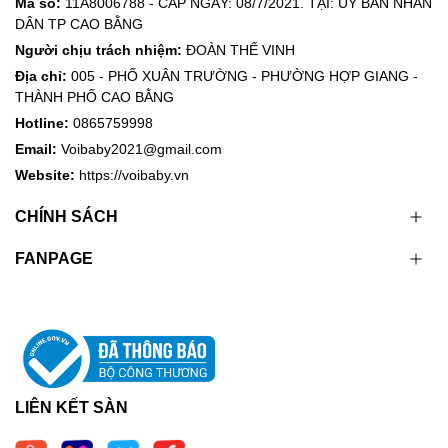
Mã số:
11A8006788 - CẤP NGÀY: 08/7/2021. TẠI: ỦY BAN NHÂN
DÂN TP CAO BẰNG
Người chịu trách nhiệm:
ĐOÀN THẾ VINH
Địa chỉ:
005 - PHỐ XUÂN TRƯỜNG - PHƯỜNG HỢP GIANG -
THÀNH PHỐ CAO BẰNG
Hotline:
0865759998
Email:
Voibaby2021@gmail.com
Website:
https://voibaby.vn
CHÍNH SÁCH
FANPAGE
LIÊN KẾT SÀN