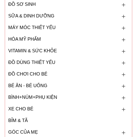
ĐỒ SƠ SINH
SỮA & DINH DƯỠNG
MÁY MÓC THIẾT YẾU
HÓA MỸ PHẨM
VITAMIN & SỨC KHỎE
ĐỒ DÙNG THIẾT YẾU
ĐỒ CHƠI CHO BÉ
BÉ ĂN - BÉ UỐNG
BÌNH+NÚM+PHỤ KIỆN
XE CHO BÉ
BỈM & TÃ
GÓC CỦA MẸ