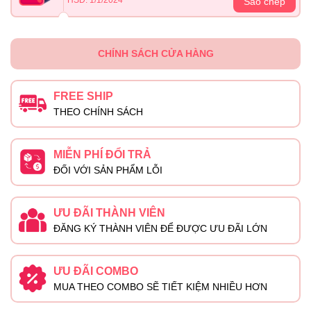
Sao chép
CHÍNH SÁCH CỬA HÀNG
FREE SHIP
THEO CHÍNH SÁCH
MIỄN PHÍ ĐỔI TRẢ
ĐỐI VỚI SẢN PHẨM LỖI
ƯU ĐÃI THÀNH VIÊN
ĐĂNG KÝ THÀNH VIÊN ĐỂ ĐƯỢC ƯU ĐÃI LỚN
ƯU ĐÃI COMBO
MUA THEO COMBO SẼ TIẾT KIỆM NHIỀU HƠN