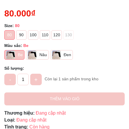
80.000₫
Size:
80
80
90
100
110
120
130
Màu sắc:
Be
Be
Nâu
Đen
Số lượng:
-
+
Còn lại 1 sản phẩm trong kho
THÊM VÀO GIỎ
Thương hiệu:
Đang cập nhật
Loại:
Đang cập nhật
Tình trạng:
Còn hàng