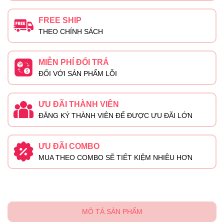
FREE SHIP
THEO CHÍNH SÁCH
MIỄN PHÍ ĐỔI TRẢ
ĐỐI VỚI SẢN PHẨM LỖI
ƯU ĐÃI THÀNH VIÊN
ĐĂNG KÝ THÀNH VIÊN ĐỂ ĐƯỢC ƯU ĐÃI LỚN
ƯU ĐÃI COMBO
MUA THEO COMBO SẼ TIẾT KIỆM NHIỀU HƠN
MÔ TẢ SẢN PHẨM