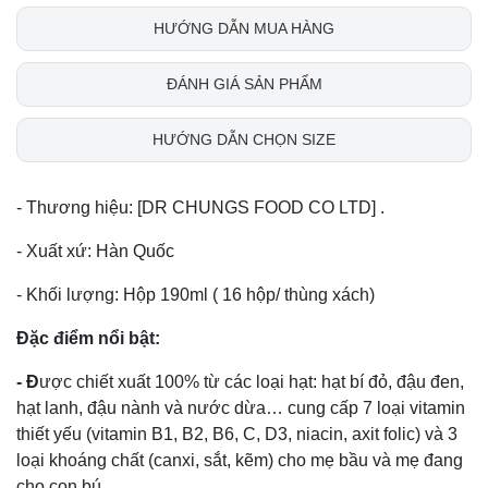
HƯỚNG DẪN MUA HÀNG
ĐÁNH GIÁ SẢN PHẨM
HƯỚNG DẪN CHỌN SIZE
- Thương hiệu: [DR CHUNGS FOOD CO LTD] .
- Xuất xứ: Hàn Quốc
- Khối lượng: Hộp 190ml ( 16 hộp/ thùng xách)
Đặc điểm nổi bật:
- Đ
ược chiết xuất 100% từ các loại hạt: hạt bí đỏ, đậu đen,
hạt lanh, đậu nành và nước dừa… cung cấp 7 loại vitamin
thiết yếu (vitamin B1, B2, B6, C, D3, niacin, axit folic) và 3
loại khoáng chất (canxi, sắt, kẽm) cho mẹ bầu và mẹ đang
cho con bú.