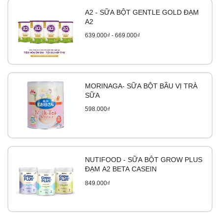
A2 - SỮA BỘT GENTLE GOLD ĐẠM
A2
639.000₫ - 669.000₫
MORINAGA- SỮA BỘT BẦU VỊ TRÀ
SỮA
598.000₫
NUTIFOOD - SỮA BỘT GROW PLUS
ĐẠM A2 BETA CASEIN
849.000₫