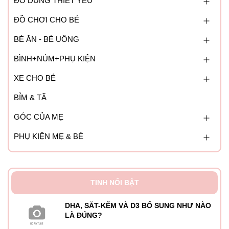
ĐỒ DÙNG THIẾT YẾU
- Đối với bà mẹ đang cho con bú là 4 hộp/ngày.
ĐỒ CHƠI CHO BÉ
- Uống trực tiếp, ngon hơn khi uống lạnh.
BÉ ĂN - BÉ UỐNG
- Lắc đều trước khi mở hộp sử dụng.
BÌNH+NÚM+PHỤ KIỆN
- Thành phần đậu nành có thể bị lắng, nhưng chất lượng
XE CHO BÉ
sản phẩm không thay đổi.
BỈM & TÃ
Bảo quản:
GÓC CỦA MẸ
- Ở nơi thoáng mát, tránh ánh nắng mặt trời trực tiếp.
PHỤ KIỆN MẸ & BÉ
TINH NỔI BẬT
DHA, SẮT-KẼM VÀ D3 BỔ SUNG NHƯ NÀO
LÀ ĐÚNG?