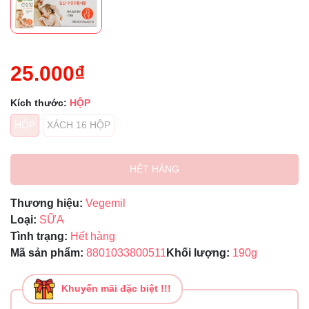
25.000₫
Kích thước:
HỘP
HỘP
XÁCH 16 HỘP
HẾT HÀNG
Thương hiệu:
Vegemil
Loại:
SỮA
Tình trạng:
Hết hàng
Mã sản phẩm:
8801033800511
Khối lượng:
190g
Khuyến mãi đặc biệt !!!