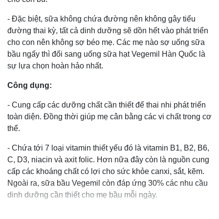
- Đặc biệt, sữa không chứa đường nên không gây tiểu
đường thai kỳ, tất cả dinh dưỡng sẽ dồn hết vào phát triển
cho con nên không sợ béo mẹ. Các mẹ nào sợ uống sữa
bầu ngấy thì đổi sang uống sữa hạt Vegemil Hàn Quốc là
sự lựa chọn hoàn hảo nhất.
Công dụng:
- Cung cấp các dưỡng chất cần thiết để thai nhi phát triển
toàn diện. Đồng thời giúp mẹ cân bằng các vi chất trong cơ
thể.
- Chứa tới 7 loại vitamin thiết yếu đó là vitamin B1, B2, B6,
C, D3, niacin và axit folic. Hơn nữa đây còn là nguồn cung
cấp các khoáng chất có lợi cho sức khỏe canxi, sắt, kẽm.
Ngoài ra, sữa bầu Vegemil còn đáp ứng 30% các nhu cầu
dinh dưỡng cần thiết cho mẹ bầu mỗi ngày.
- Bổ sung những khoáng chất cần thiết cho cơ thể. Đồng