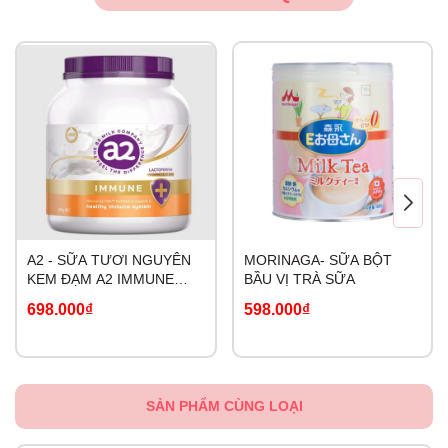
A2 - SỮA TƯƠI NGUYÊN
MORINAGA- SỮA BỘT
KEM ĐẠM A2 IMMUNE
BẦU VỊ TRÀ SỮA
LACTOFERRIN
698.000₫
598.000₫
SẢN PHẨM CÙNG LOẠI