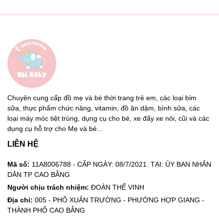
Chuyên cung cấp đồ mẹ và bé thời trang trẻ em, các loại bỉm
sữa, thực phẩm chức năng, vitamin, đồ ăn dặm, bình sữa, các
loại máy móc tiệt trùng, dụng cụ cho bé, xe đẩy xe nôi, cũi và các
dụng cụ hỗ trợ cho Mẹ và bé...
LIÊN HỆ
Mã số:
11A8006788 - CẤP NGÀY: 08/7/2021. TẠI: ỦY BAN NHÂN
DÂN TP CAO BẰNG
Người chịu trách nhiệm:
ĐOÀN THẾ VINH
Địa chỉ:
005 - PHỐ XUÂN TRƯỜNG - PHƯỜNG HỢP GIANG -
THÀNH PHỐ CAO BẰNG