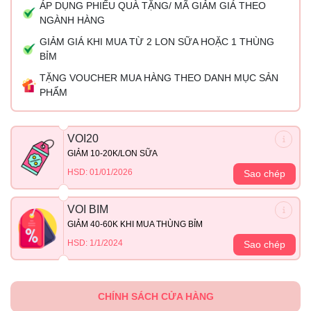
ÁP DỤNG PHIẾU QUÀ TẶNG/ MÃ GIẢM GIÁ THEO
NGÀNH HÀNG
GIẢM GIÁ KHI MUA TỪ 2 LON SỮA HOẶC 1 THÙNG
BỈM
TẶNG VOUCHER MUA HÀNG THEO DANH MỤC SẢN
PHẨM
VOI20
GIẢM 10-20K/LON SỮA
HSD: 01/01/2026
Sao chép
VOI BIM
GIẢM 40-60K KHI MUA THÙNG BỈM
HSD: 1/1/2024
Sao chép
CHÍNH SÁCH CỬA HÀNG