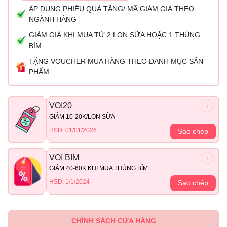
ÁP DỤNG PHIẾU QUÀ TẶNG/ MÃ GIẢM GIÁ THEO
NGÀNH HÀNG
GIẢM GIÁ KHI MUA TỪ 2 LON SỮA HOẶC 1 THÙNG
BỈM
TẶNG VOUCHER MUA HÀNG THEO DANH MỤC SẢN
PHẨM
VOI20
GIẢM 10-20K/LON SỮA
HSD: 01/01/2026
Sao chép
VOI BIM
GIẢM 40-60K KHI MUA THÙNG BỈM
HSD: 1/1/2024
Sao chép
CHÍNH SÁCH CỬA HÀNG