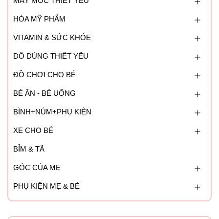
MÁY MÓC THIẾT YẾU
HÓA MỸ PHẨM
VITAMIN & SỨC KHỎE
ĐỒ DÙNG THIẾT YẾU
ĐỒ CHƠI CHO BÉ
BÉ ĂN - BÉ UỐNG
BÌNH+NÚM+PHỤ KIỆN
XE CHO BÉ
BỈM & TÃ
GÓC CỦA MẸ
PHỤ KIỆN MẸ & BÉ