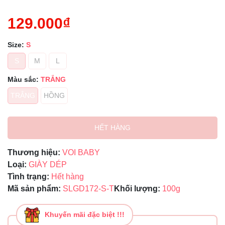
129.000₫
Size:
S
S
M
L
Màu sắc:
TRẮNG
TRẮNG
HỒNG
HẾT HÀNG
Thương hiệu:
VOI BABY
Loại:
GIÀY DÉP
Tình trạng:
Hết hàng
Mã sản phẩm:
SLGD172-S-T
Khối lượng:
100g
Khuyến mãi đặc biệt !!!