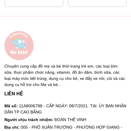
Chuyên cung cấp đồ mẹ và bé thời trang trẻ em, các loại bỉm
sữa, thực phẩm chức năng, vitamin, đồ ăn dặm, bình sữa, các
loại máy móc tiệt trùng, dụng cụ cho bé, xe đẩy xe nôi, cũi và các
dụng cụ hỗ trợ cho Mẹ và bé...
LIÊN HỆ
Mã số:
11A8006788 - CẤP NGÀY: 08/7/2021. TẠI: ỦY BAN NHÂN
DÂN TP CAO BẰNG
Người chịu trách nhiệm:
ĐOÀN THẾ VINH
Địa chỉ:
005 - PHỐ XUÂN TRƯỜNG - PHƯỜNG HỢP GIANG -