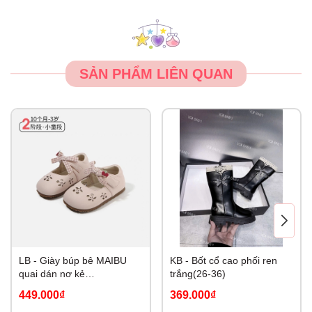
SẢN PHẨM LIÊN QUAN
LB - Giày búp bê MAIBU
KB - Bốt cổ cao phối ren
quai dán nơ kẻ
trắng(26-36)
Cherry(19,23-26)
449.000₫
369.000₫