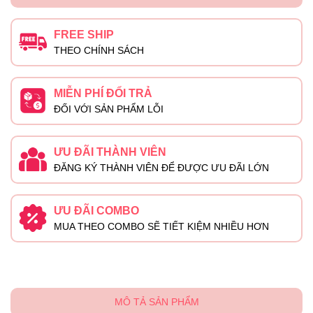
FREE SHIP
THEO CHÍNH SÁCH
MIỄN PHÍ ĐỔI TRẢ
ĐỐI VỚI SẢN PHẨM LỖI
ƯU ĐÃI THÀNH VIÊN
ĐĂNG KÝ THÀNH VIÊN ĐỂ ĐƯỢC ƯU ĐÃI LỚN
ƯU ĐÃI COMBO
MUA THEO COMBO SẼ TIẾT KIỆM NHIỀU HƠN
MÔ TẢ SẢN PHẨM