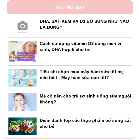
TINH NỔI BẬT
DHA, SẮT-KẼM VÀ D3 BỔ SUNG NHƯ NÀO
LÀ ĐÚNG?
Cách sử dụng vitamin D3 cùng men vi
sinh, DHA hợp lí cho trẻ
Tiêu chí chọn mua máy hâm sữa tốt mẹ
nên biết - Máy hâm sữa nào tốt?
Mẹ có nên cho trẻ sơ sinh uống sữa nguội
không?
Điểm danh top các thực phẩm bổ sung sắt
cho bé