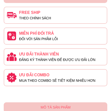
FREE SHIP
THEO CHÍNH SÁCH
MIỄN PHÍ ĐỔI TRẢ
ĐỐI VỚI SẢN PHẨM LỖI
ƯU ĐÃI THÀNH VIÊN
ĐĂNG KÝ THÀNH VIÊN ĐỂ ĐƯỢC ƯU ĐÃI LỚN
ƯU ĐÃI COMBO
MUA THEO COMBO SẼ TIẾT KIỆM NHIỀU HƠN
MÔ TẢ SẢN PHẨM