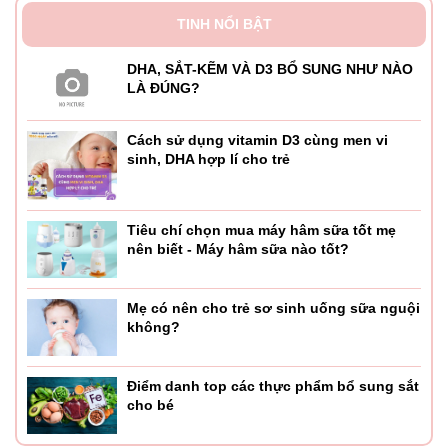
TINH NỔI BẬT
DHA, SẮT-KẼM VÀ D3 BỔ SUNG NHƯ NÀO
LÀ ĐÚNG?
Cách sử dụng vitamin D3 cùng men vi
sinh, DHA hợp lí cho trẻ
Tiêu chí chọn mua máy hâm sữa tốt mẹ
nên biết - Máy hâm sữa nào tốt?
Mẹ có nên cho trẻ sơ sinh uống sữa nguội
không?
Điểm danh top các thực phẩm bổ sung sắt
cho bé