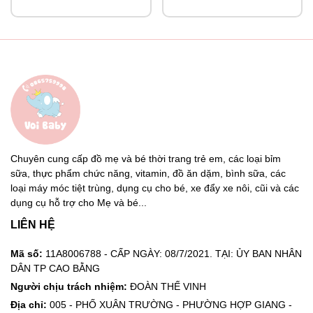
Chuyên cung cấp đồ mẹ và bé thời trang trẻ em, các loại bỉm
sữa, thực phẩm chức năng, vitamin, đồ ăn dặm, bình sữa, các
loại máy móc tiệt trùng, dụng cụ cho bé, xe đẩy xe nôi, cũi và các
dụng cụ hỗ trợ cho Mẹ và bé...
LIÊN HỆ
Mã số:
11A8006788 - CẤP NGÀY: 08/7/2021. TẠI: ỦY BAN NHÂN
DÂN TP CAO BẰNG
Người chịu trách nhiệm:
ĐOÀN THẾ VINH
Địa chỉ:
005 - PHỐ XUÂN TRƯỜNG - PHƯỜNG HỢP GIANG -