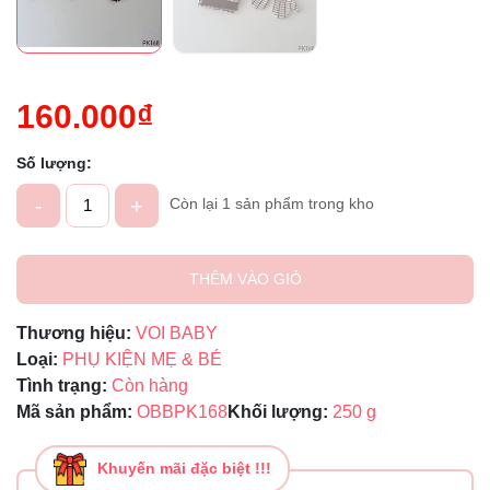
160.000₫
Số lượng:
-
+
Còn lại 1 sản phẩm trong kho
THÊM VÀO GIỎ
Thương hiệu:
VOI BABY
Loại:
PHỤ KIỆN MẸ & BÉ
Tình trạng:
Còn hàng
Mã sản phẩm:
OBBPK168
Khối lượng:
250 g
Khuyến mãi đặc biệt !!!