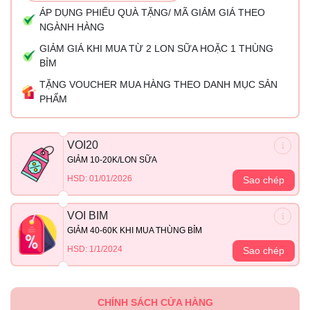
ÁP DỤNG PHIẾU QUÀ TẶNG/ MÃ GIẢM GIÁ THEO
NGÀNH HÀNG
GIẢM GIÁ KHI MUA TỪ 2 LON SỮA HOẶC 1 THÙNG
BỈM
TẶNG VOUCHER MUA HÀNG THEO DANH MỤC SẢN
PHẨM
VOI20
GIẢM 10-20K/LON SỮA
HSD: 01/01/2026
Sao chép
VOI BIM
GIẢM 40-60K KHI MUA THÙNG BỈM
HSD: 1/1/2024
Sao chép
CHÍNH SÁCH CỬA HÀNG