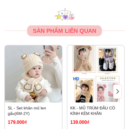
SẢN PHẨM LIÊN QUAN
SL - Set khăn mũ len
KK - MŨ TRÙM ĐẦU CÓ
gấu(6M-2Y)
KÍNH KÈM KHĂN
179.000₫
139.000₫