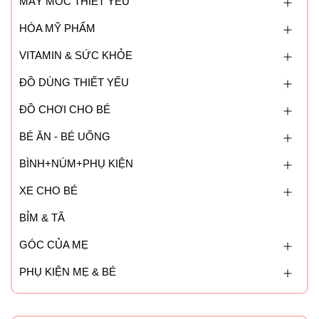
MÁY MÓC THIẾT YẾU
HÓA MỸ PHẨM
VITAMIN & SỨC KHỎE
ĐỒ DÙNG THIẾT YẾU
ĐỒ CHƠI CHO BÉ
BÉ ĂN - BÉ UỐNG
BÌNH+NÚM+PHỤ KIỆN
XE CHO BÉ
BỈM & TÃ
GÓC CỦA MẸ
PHỤ KIỆN MẸ & BÉ